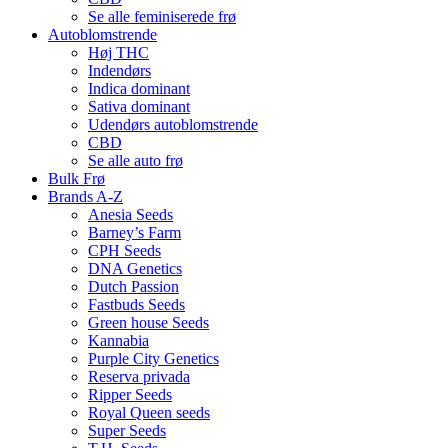
Se alle feminiserede frø
Autoblomstrende
Høj THC
Indendørs
Indica dominant
Sativa dominant
Udendørs autoblomstrende
CBD
Se alle auto frø
Bulk Frø
Brands A-Z
Anesia Seeds
Barney’s Farm
CPH Seeds
DNA Genetics
Dutch Passion
Fastbuds Seeds
Green house Seeds
Kannabia
Purple City Genetics
Reserva privada
Ripper Seeds
Royal Queen seeds
Super Seeds