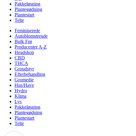
Pakkeløsning
Plantegødning
Plantestart
Telte
Feminiserede
Autoblomstrende
Bulk Frø
Producenter A-Z
Headshop
CBD
THCA
Groudstyr
Efterbehandling
Gromedie
Hus/Have
Hydro
Klima
Lys
Pakkeløsning
Plantegødning
Plantestart
Telte