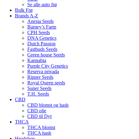
Se alle auto frø
Bulk Frø
Brands A-Z
Anesia Seeds
Barney’s Farm
CPH Seeds
DNA Genetics
Dutch Passion
Fastbuds Seeds
Green house Seeds
Kannabia
Purple City Genetics
Reserva privada
Ripper Seeds
Royal Queen seeds
Super Seeds
T.H. Seeds
CBD
CBD blomst og hash
CBD olie
CBD til Dyr
THCA
THCA blomst
THCA hash
Headshop