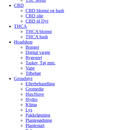
T.H. Seeds
CBD
CBD blomst og hash
CBD olie
CBD til Dyr
THCA
THCA blomst
THCA hash
Headshop
Bonger
Digital vægte
Rygegrej
Tasker, Tøj mm.
Vape
Tilbehør
Groudstyr
Efterbehandling
Gromedie
Hus/Have
Hydro
Klima
Lys
Pakkeløsning
Plantegødning
Plantestart