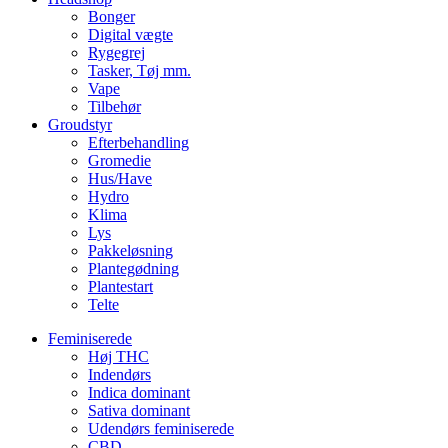
Bonger
Digital vægte
Rygegrej
Tasker, Tøj mm.
Vape
Tilbehør
Groudstyr
Efterbehandling
Gromedie
Hus/Have
Hydro
Klima
Lys
Pakkeløsning
Plantegødning
Plantestart
Telte
Feminiserede
Høj THC
Indendørs
Indica dominant
Sativa dominant
Udendørs feminiserede
CBD