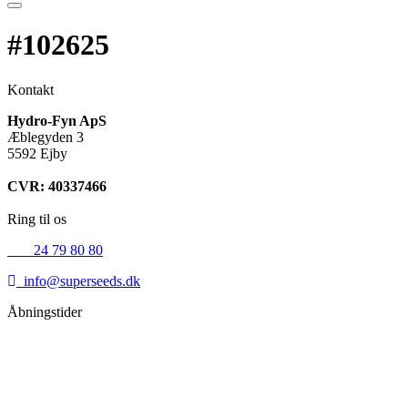
#102625
Kontakt
Hydro-Fyn ApS
Æblegyden 3
5592 Ejby
CVR: 40337466
Ring til os
+45
24 79 80 80
info@superseeds.dk
Åbningstider
Mandag:
11.00 - 18.00
Tirsdag:
11.00 - 18.00
Onsdag:
11.00 - 18.00
Torsdag:
11.00 - 18.00