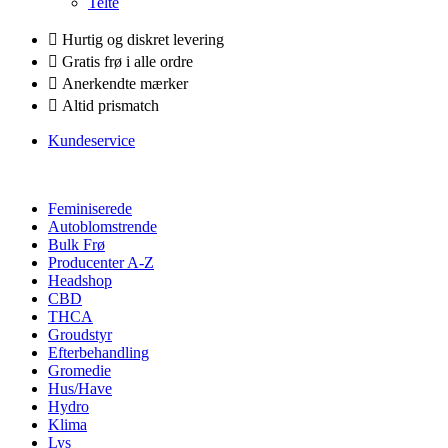
Telte
Hurtig og diskret levering
Gratis frø i alle ordre
Anerkendte mærker
Altid prismatch
Kundeservice
Feminiserede
Autoblomstrende
Bulk Frø
Producenter A-Z
Headshop
CBD
THCA
Groudstyr
Efterbehandling
Gromedie
Hus/Have
Hydro
Klima
Lys