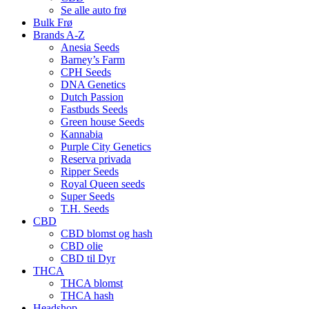
Se alle auto frø
Bulk Frø
Brands A-Z
Anesia Seeds
Barney’s Farm
CPH Seeds
DNA Genetics
Dutch Passion
Fastbuds Seeds
Green house Seeds
Kannabia
Purple City Genetics
Reserva privada
Ripper Seeds
Royal Queen seeds
Super Seeds
T.H. Seeds
CBD
CBD blomst og hash
CBD olie
CBD til Dyr
THCA
THCA blomst
THCA hash
Headshop