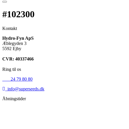
#102300
Kontakt
Hydro-Fyn ApS
Æblegyden 3
5592 Ejby
CVR: 40337466
Ring til os
+45
24 79 80 80
info@superseeds.dk
Åbningstider
Mandag:
11.00 - 18.00
Tirsdag:
11.00 - 18.00
Onsdag:
11.00 - 18.00
Torsdag:
11.00 - 18.00