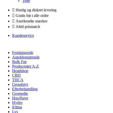
Telte
Hurtig og diskret levering
Gratis frø i alle ordre
Anerkendte mærker
Altid prismatch
Kundeservice
Feminiserede
Autoblomstrende
Bulk Frø
Producenter A-Z
Headshop
CBD
THCA
Groudstyr
Efterbehandling
Gromedie
Hus/Have
Hydro
Klima
Lys