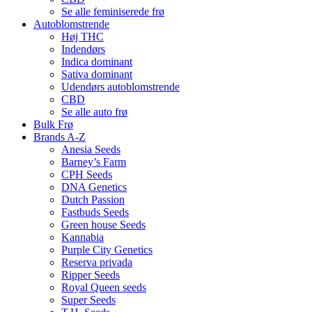
Se alle feminiserede frø
Autoblomstrende
Høj THC
Indendørs
Indica dominant
Sativa dominant
Udendørs autoblomstrende
CBD
Se alle auto frø
Bulk Frø
Brands A-Z
Anesia Seeds
Barney’s Farm
CPH Seeds
DNA Genetics
Dutch Passion
Fastbuds Seeds
Green house Seeds
Kannabia
Purple City Genetics
Reserva privada
Ripper Seeds
Royal Queen seeds
Super Seeds