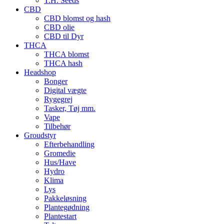
T.H. Seeds
CBD
CBD blomst og hash
CBD olie
CBD til Dyr
THCA
THCA blomst
THCA hash
Headshop
Bonger
Digital vægte
Rygegrej
Tasker, Tøj mm.
Vape
Tilbehør
Groudstyr
Efterbehandling
Gromedie
Hus/Have
Hydro
Klima
Lys
Pakkeløsning
Plantegødning
Plantestart