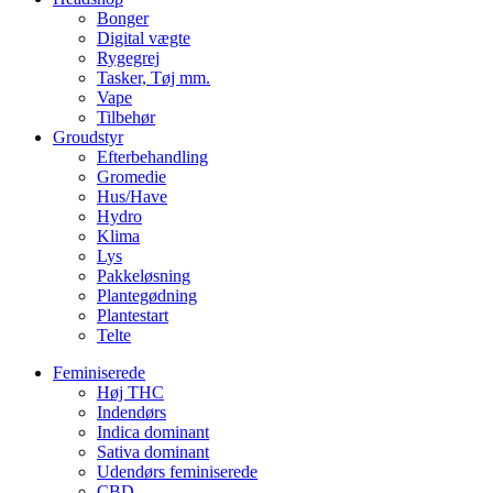
Bonger
Digital vægte
Rygegrej
Tasker, Tøj mm.
Vape
Tilbehør
Groudstyr
Efterbehandling
Gromedie
Hus/Have
Hydro
Klima
Lys
Pakkeløsning
Plantegødning
Plantestart
Telte
Feminiserede
Høj THC
Indendørs
Indica dominant
Sativa dominant
Udendørs feminiserede
CBD