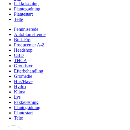
Pakkeløsning
Plantegødning
Plantestart
Telte
Feminiserede
Autoblomstrende
Bulk Frø
Producenter A-Z
Headshop
CBD
THCA
Groudstyr
Efterbehandling
Gromedie
Hus/Have
Hydro
Klima
Lys
Pakkeløsning
Plantegødning
Plantestart
Telte