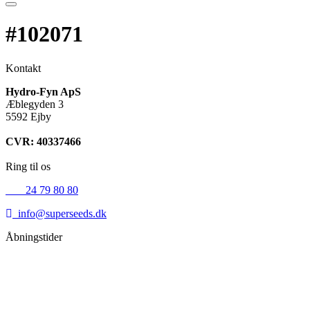
#102071
Kontakt
Hydro-Fyn ApS
Æblegyden 3
5592 Ejby
CVR: 40337466
Ring til os
+45
24 79 80 80
info@superseeds.dk
Åbningstider
Mandag:
11.00 - 18.00
Tirsdag:
11.00 - 18.00
Onsdag:
11.00 - 18.00
Torsdag:
11.00 - 18.00