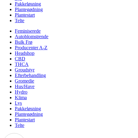
Pakkeløsning
Plantegødning
Plantestart
Telte
Feminiserede
Autoblomstrende
Bulk Frø
Producenter A-Z
Headshop
CBD
THCA
Groudstyr
Efterbehandling
Gromedie
Hus/Have
Hydro
Klima
Lys
Pakkeløsning
Plantegødning
Plantestart
Telte