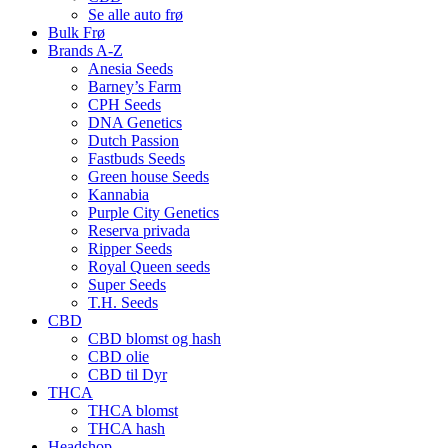
Se alle auto frø
Bulk Frø
Brands A-Z
Anesia Seeds
Barney’s Farm
CPH Seeds
DNA Genetics
Dutch Passion
Fastbuds Seeds
Green house Seeds
Kannabia
Purple City Genetics
Reserva privada
Ripper Seeds
Royal Queen seeds
Super Seeds
T.H. Seeds
CBD
CBD blomst og hash
CBD olie
CBD til Dyr
THCA
THCA blomst
THCA hash
Headshop