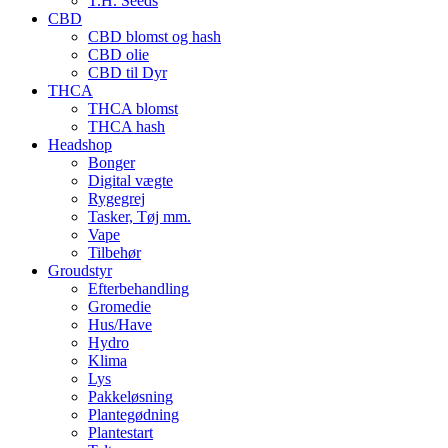
T.H. Seeds
CBD
CBD blomst og hash
CBD olie
CBD til Dyr
THCA
THCA blomst
THCA hash
Headshop
Bonger
Digital vægte
Rygegrej
Tasker, Tøj mm.
Vape
Tilbehør
Groudstyr
Efterbehandling
Gromedie
Hus/Have
Hydro
Klima
Lys
Pakkeløsning
Plantegødning
Plantestart