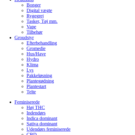
Bonger
Digital vægte
Rygegrej
Tasker, Tøj mm.
Vape
Tilbehør
Groudstyr
Efterbehandling
Gromedie
Hus/Have
Hydro
Klima
Lys
Pakkeløsning
Plantegødning
Plantestart
Telte
Feminiserede
Høj THC
Indendørs
Indica dominant
Sativa dominant
Udendørs feminiserede
CBD