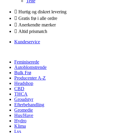
Telte
Hurtig og diskret levering
Gratis frø i alle ordre
Anerkendte mærker
Altid prismatch
Kundeservice
Feminiserede
Autoblomstrende
Bulk Frø
Producenter A-Z
Headshop
CBD
THCA
Groudstyr
Efterbehandling
Gromedie
Hus/Have
Hydro
Klima
Lys