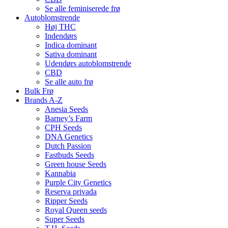
Se alle feminiserede frø
Autoblomstrende
Høj THC
Indendørs
Indica dominant
Sativa dominant
Udendørs autoblomstrende
CBD
Se alle auto frø
Bulk Frø
Brands A-Z
Anesia Seeds
Barney’s Farm
CPH Seeds
DNA Genetics
Dutch Passion
Fastbuds Seeds
Green house Seeds
Kannabia
Purple City Genetics
Reserva privada
Ripper Seeds
Royal Queen seeds
Super Seeds