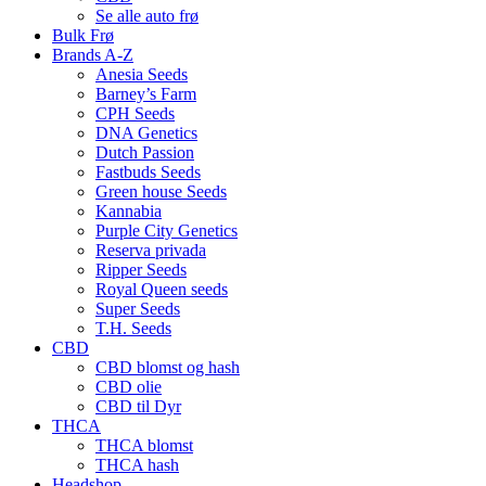
Se alle auto frø
Bulk Frø
Brands A-Z
Anesia Seeds
Barney’s Farm
CPH Seeds
DNA Genetics
Dutch Passion
Fastbuds Seeds
Green house Seeds
Kannabia
Purple City Genetics
Reserva privada
Ripper Seeds
Royal Queen seeds
Super Seeds
T.H. Seeds
CBD
CBD blomst og hash
CBD olie
CBD til Dyr
THCA
THCA blomst
THCA hash
Headshop