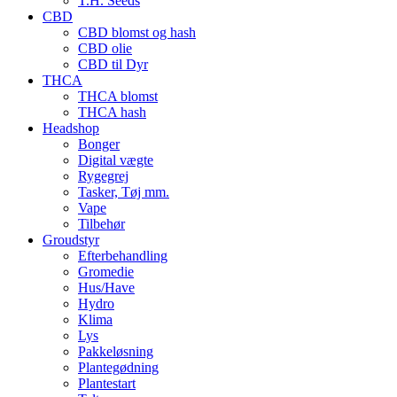
T.H. Seeds
CBD
CBD blomst og hash
CBD olie
CBD til Dyr
THCA
THCA blomst
THCA hash
Headshop
Bonger
Digital vægte
Rygegrej
Tasker, Tøj mm.
Vape
Tilbehør
Groudstyr
Efterbehandling
Gromedie
Hus/Have
Hydro
Klima
Lys
Pakkeløsning
Plantegødning
Plantestart