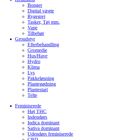
Bonger
Digital vægte
Rygegrej
Tasker, Tøj mm.
Vape
Tilbehør
Groudstyr
Efterbehandling
Gromedie
Hus/Have
Hydro
Klima
Lys
Pakkeløsning
Plantegødning
Plantestart
Telte
Feminiserede
Høj THC
Indendørs
Indica dominant
Sativa dominant
Udendørs feminiserede
CBD