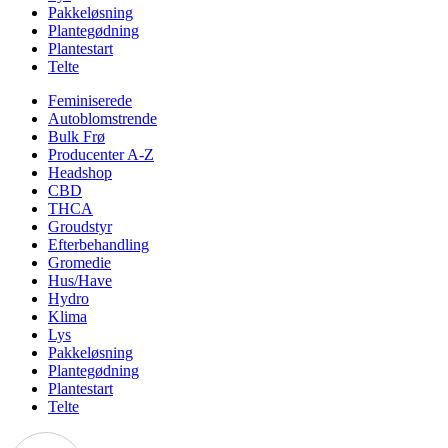
Pakkeløsning
Plantegødning
Plantestart
Telte
Feminiserede
Autoblomstrende
Bulk Frø
Producenter A-Z
Headshop
CBD
THCA
Groudstyr
Efterbehandling
Gromedie
Hus/Have
Hydro
Klima
Lys
Pakkeløsning
Plantegødning
Plantestart
Telte