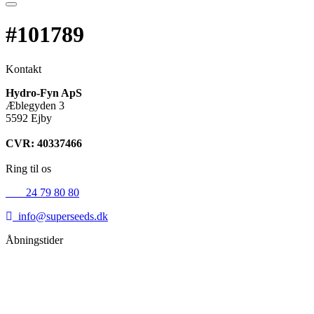
#101789
Kontakt
Hydro-Fyn ApS
Æblegyden 3
5592 Ejby
CVR: 40337466
Ring til os
+45
24 79 80 80
info@superseeds.dk
Åbningstider
Mandag:
11.00 - 18.00
Tirsdag:
11.00 - 18.00
Onsdag:
11.00 - 18.00
Torsdag:
11.00 - 18.00