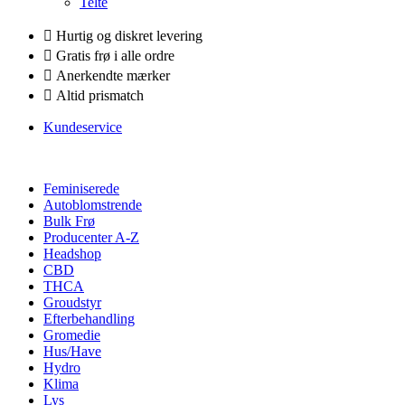
Telte
Hurtig og diskret levering
Gratis frø i alle ordre
Anerkendte mærker
Altid prismatch
Kundeservice
Feminiserede
Autoblomstrende
Bulk Frø
Producenter A-Z
Headshop
CBD
THCA
Groudstyr
Efterbehandling
Gromedie
Hus/Have
Hydro
Klima
Lys