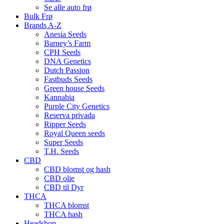
Se alle auto frø
Bulk Frø
Brands A-Z
Anesia Seeds
Barney’s Farm
CPH Seeds
DNA Genetics
Dutch Passion
Fastbuds Seeds
Green house Seeds
Kannabia
Purple City Genetics
Reserva privada
Ripper Seeds
Royal Queen seeds
Super Seeds
T.H. Seeds
CBD
CBD blomst og hash
CBD olie
CBD til Dyr
THCA
THCA blomst
THCA hash
Headshop