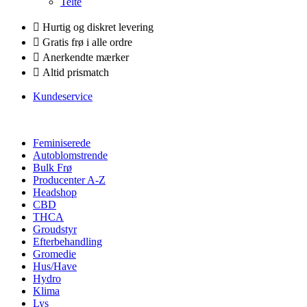
Telte
Hurtig og diskret levering
Gratis frø i alle ordre
Anerkendte mærker
Altid prismatch
Kundeservice
Feminiserede
Autoblomstrende
Bulk Frø
Producenter A-Z
Headshop
CBD
THCA
Groudstyr
Efterbehandling
Gromedie
Hus/Have
Hydro
Klima
Lys