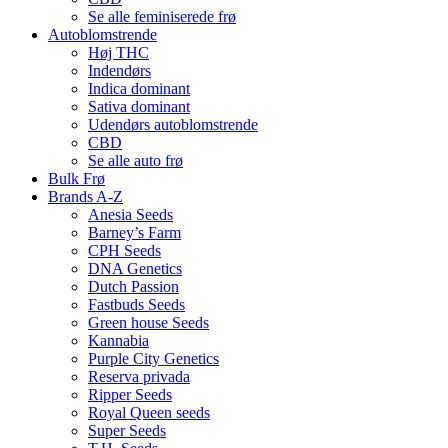
Se alle feminiserede frø
Autoblomstrende
Høj THC
Indendørs
Indica dominant
Sativa dominant
Udendørs autoblomstrende
CBD
Se alle auto frø
Bulk Frø
Brands A-Z
Anesia Seeds
Barney’s Farm
CPH Seeds
DNA Genetics
Dutch Passion
Fastbuds Seeds
Green house Seeds
Kannabia
Purple City Genetics
Reserva privada
Ripper Seeds
Royal Queen seeds
Super Seeds