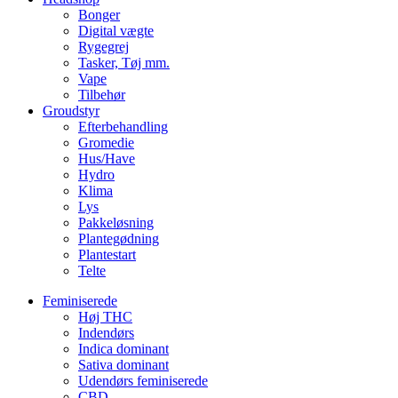
Bonger
Digital vægte
Rygegrej
Tasker, Tøj mm.
Vape
Tilbehør
Groudstyr
Efterbehandling
Gromedie
Hus/Have
Hydro
Klima
Lys
Pakkeløsning
Plantegødning
Plantestart
Telte
Feminiserede
Høj THC
Indendørs
Indica dominant
Sativa dominant
Udendørs feminiserede
CBD