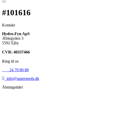
#101616
Kontakt
Hydro-Fyn ApS
Æblegyden 3
5592 Ejby
CVR: 40337466
Ring til os
+45
24 79 80 80
info@superseeds.dk
Åbningstider
Mandag:
11.00 - 18.00
Tirsdag:
11.00 - 18.00
Onsdag:
11.00 - 18.00
Torsdag:
11.00 - 18.00