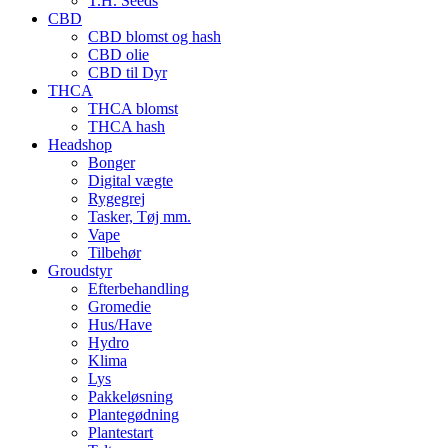
T.H. Seeds
CBD
CBD blomst og hash
CBD olie
CBD til Dyr
THCA
THCA blomst
THCA hash
Headshop
Bonger
Digital vægte
Rygegrej
Tasker, Tøj mm.
Vape
Tilbehør
Groudstyr
Efterbehandling
Gromedie
Hus/Have
Hydro
Klima
Lys
Pakkeløsning
Plantegødning
Plantestart