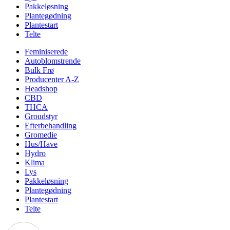
Pakkeløsning
Plantegødning
Plantestart
Telte
Feminiserede
Autoblomstrende
Bulk Frø
Producenter A-Z
Headshop
CBD
THCA
Groudstyr
Efterbehandling
Gromedie
Hus/Have
Hydro
Klima
Lys
Pakkeløsning
Plantegødning
Plantestart
Telte