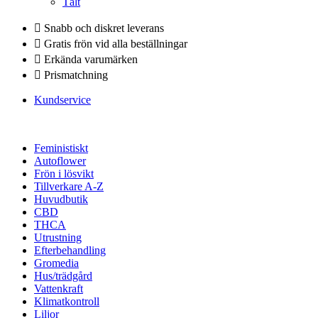
Tält
Snabb och diskret leverans
Gratis frön vid alla beställningar
Erkända varumärken
Prismatchning
Kundservice
Feministiskt
Autoflower
Frön i lösvikt
Tillverkare A-Z
Huvudbutik
CBD
THCA
Utrustning
Efterbehandling
Gromedia
Hus/trädgård
Vattenkraft
Klimatkontroll
Liljor