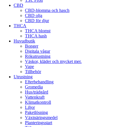
T.H. Frön
CBD
CBD-blomma och hasch
CBD olja
CBD för djur
THCA
THCA blomst
THCA hash
Huvudbutik
Bonger
Digitala vågar
Rökutrustning
Väskor, kläder och mycket mer.
Vape
Tillbehör
Utrustning
Efterbehandling
Gromedia
Hus/trädgård
Vattenkraft
Klimatkontroll
Liljor
Paketlösning
Växtnäringsmedel
Planteringsstart