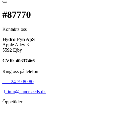
#87770
Kontakta oss
Hydro-Fyn ApS
Apple Alley 3
5592 Ejby
CVR: 40337466
Ring oss på telefon
+45
24 79 80 80
info@superseeds.dk
Öppettider
Måndag:
11.00 - 18.00
Tisdag:
11.00 - 18.00
Onsdag:
11.00 - 18.00
Torsdag:
11.00 - 18.00