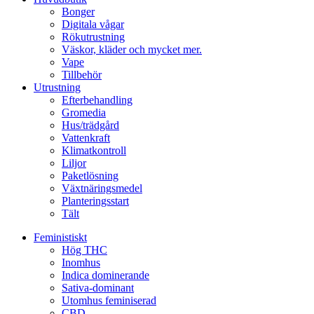
Bonger
Digitala vågar
Rökutrustning
Väskor, kläder och mycket mer.
Vape
Tillbehör
Utrustning
Efterbehandling
Gromedia
Hus/trädgård
Vattenkraft
Klimatkontroll
Liljor
Paketlösning
Växtnäringsmedel
Planteringsstart
Tält
Feministiskt
Hög THC
Inomhus
Indica dominerande
Sativa-dominant
Utomhus feminiserad
CBD