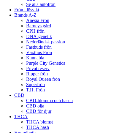
Se alla autofrön
Frön i lösvikt
Brands A-Z
Anesia Frön
Barneys gård
CPH frön
DNA-genetik
Nederländsk passion
Fastbuds frön
Växthus Frön
Kannabia
Purple City Genetics
Privat reserv
Ripper frön
Royal Queen frön
Superfrön
T.H. Frön
CBD
CBD-blomma och hasch
CBD olja
CBD för djur
THCA
THCA blomst
THCA hash
Huvudbutik