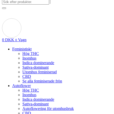
0
DKK
Vagn
0
Feministiskt
Hög THC
Inomhus
Indica dominerande
Sativa-dominant
Utomhus feminiserad
CBD
Se alla feminiserade frön
Autoflower
Hög THC
Inomhus
Indica dominerande
Sativa-dominant
Autoflowering för utomhusbruk
CBD