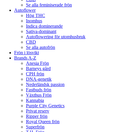
Se alla feminiserade frön
Autoflower
Hög THC
Inomhus
Indica dominerande
Sativa-dominant
Autoflowering för utomhusbruk
CBD
Se alla autofrön
Frön i lösvikt
Brands A-Z
Anesia Frön
Barneys gård
CPH frön
DNA-genetik
Nederländsk passion
Fastbuds frön
Växthus Frön
Kannabia
Purple City Genetics
Privat reserv
Ripper frön
Royal Queen frön
Superfrön