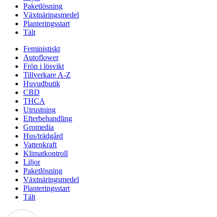
Paketlösning
Växtnäringsmedel
Planteringsstart
Tält
Feministiskt
Autoflower
Frön i lösvikt
Tillverkare A-Z
Huvudbutik
CBD
THCA
Utrustning
Efterbehandling
Gromedia
Hus/trädgård
Vattenkraft
Klimatkontroll
Liljor
Paketlösning
Växtnäringsmedel
Planteringsstart
Tält