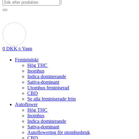
0
DKK
Vagn
0
Feministiskt
Hög THC
Inomhus
Indica dominerande
Sativa-dominant
Utomhus feminiserad
CBD
Se alla feminiserade frön
Autoflower
Hög THC
Inomhus
Indica dominerande
Sativa-dominant
Autoflowering för utomhusbruk
CBD