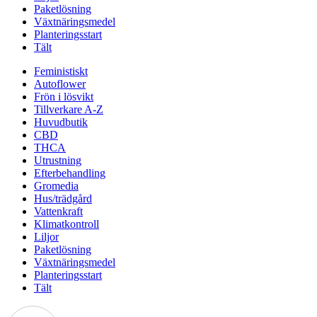
Paketlösning
Växtnäringsmedel
Planteringsstart
Tält
Feministiskt
Autoflower
Frön i lösvikt
Tillverkare A-Z
Huvudbutik
CBD
THCA
Utrustning
Efterbehandling
Gromedia
Hus/trädgård
Vattenkraft
Klimatkontroll
Liljor
Paketlösning
Växtnäringsmedel
Planteringsstart
Tält