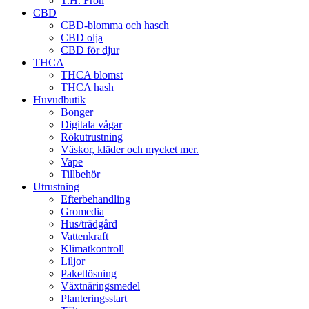
T.H. Frön
CBD
CBD-blomma och hasch
CBD olja
CBD för djur
THCA
THCA blomst
THCA hash
Huvudbutik
Bonger
Digitala vågar
Rökutrustning
Väskor, kläder och mycket mer.
Vape
Tillbehör
Utrustning
Efterbehandling
Gromedia
Hus/trädgård
Vattenkraft
Klimatkontroll
Liljor
Paketlösning
Växtnäringsmedel
Planteringsstart