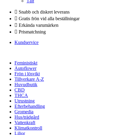
Tält
Snabb och diskret leverans
Gratis frön vid alla beställningar
Erkända varumärken
Prismatchning
Kundservice
Feministiskt
Autoflower
Frön i lösvikt
Tillverkare A-Z
Huvudbutik
CBD
THCA
Utrustning
Efterbehandling
Gromedia
Hus/trädgård
Vattenkraft
Klimatkontroll
Liljor