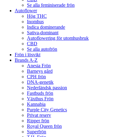
Se alla feminiserade frön
Autoflower
Hög THC
Inomhus
Indica dominerande
Sativa-dominant
Autoflowering för utomhusbruk
CBD
Se alla autofrön
Frön i lösvikt
Brands A-Z
Anesia Frön
Barneys gård
CPH frön
DNA-genetik
Nederländsk passion
Fastbuds frön
Växthus Frön
Kannabia
Purple City Genetics
Privat reserv
Ripper frön
Royal Queen frön
Superfrön