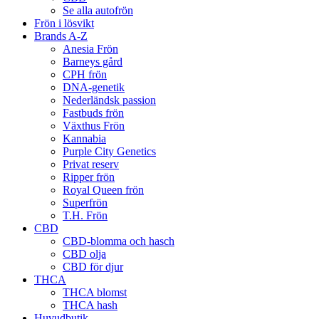
Se alla autofrön
Frön i lösvikt
Brands A-Z
Anesia Frön
Barneys gård
CPH frön
DNA-genetik
Nederländsk passion
Fastbuds frön
Växthus Frön
Kannabia
Purple City Genetics
Privat reserv
Ripper frön
Royal Queen frön
Superfrön
T.H. Frön
CBD
CBD-blomma och hasch
CBD olja
CBD för djur
THCA
THCA blomst
THCA hash
Huvudbutik