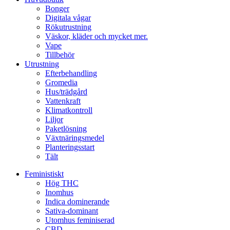
Bonger
Digitala vågar
Rökutrustning
Väskor, kläder och mycket mer.
Vape
Tillbehör
Utrustning
Efterbehandling
Gromedia
Hus/trädgård
Vattenkraft
Klimatkontroll
Liljor
Paketlösning
Växtnäringsmedel
Planteringsstart
Tält
Feministiskt
Hög THC
Inomhus
Indica dominerande
Sativa-dominant
Utomhus feminiserad
CBD