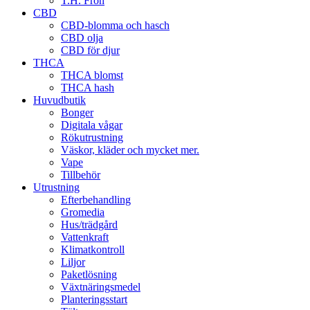
T.H. Frön
CBD
CBD-blomma och hasch
CBD olja
CBD för djur
THCA
THCA blomst
THCA hash
Huvudbutik
Bonger
Digitala vågar
Rökutrustning
Väskor, kläder och mycket mer.
Vape
Tillbehör
Utrustning
Efterbehandling
Gromedia
Hus/trädgård
Vattenkraft
Klimatkontroll
Liljor
Paketlösning
Växtnäringsmedel
Planteringsstart