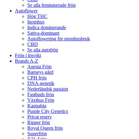
Se alla feminiserade frön
Autoflower
Hög THC
Inomhus
Indica dominerande
Sativa-dominant
Autoflowering för utomhusbruk
CBD
Se alla autofrön
Frön i lösvikt
Brands A-Z
Anesia Frön
Barneys gård
CPH frön
DNA-genetik
Nederländsk passion
Fastbuds frön
Växthus Frön
Kannabia
Purple City Genetics
Privat reserv
Ripper frön
Royal Queen frön
Superfrön