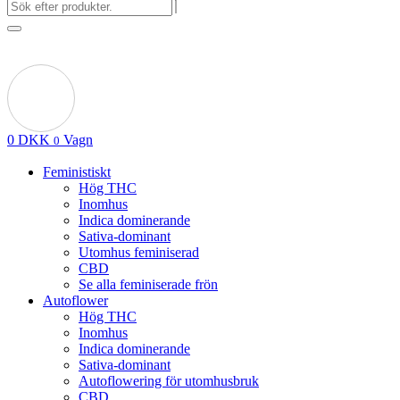
0
DKK
Vagn
0
Feministiskt
Hög THC
Inomhus
Indica dominerande
Sativa-dominant
Utomhus feminiserad
CBD
Se alla feminiserade frön
Autoflower
Hög THC
Inomhus
Indica dominerande
Sativa-dominant
Autoflowering för utomhusbruk
CBD