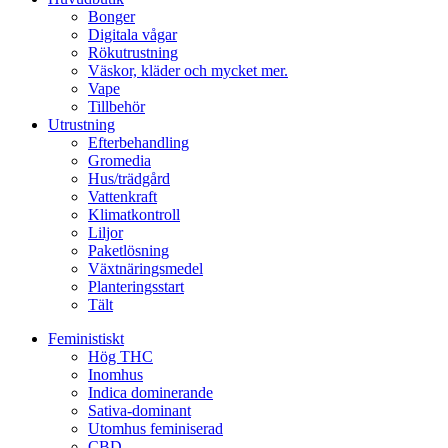
Bonger
Digitala vågar
Rökutrustning
Väskor, kläder och mycket mer.
Vape
Tillbehör
Utrustning
Efterbehandling
Gromedia
Hus/trädgård
Vattenkraft
Klimatkontroll
Liljor
Paketlösning
Växtnäringsmedel
Planteringsstart
Tält
Feministiskt
Hög THC
Inomhus
Indica dominerande
Sativa-dominant
Utomhus feminiserad
CBD