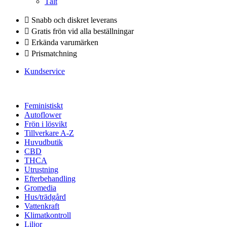
Tält
Snabb och diskret leverans
Gratis frön vid alla beställningar
Erkända varumärken
Prismatchning
Kundservice
Feministiskt
Autoflower
Frön i lösvikt
Tillverkare A-Z
Huvudbutik
CBD
THCA
Utrustning
Efterbehandling
Gromedia
Hus/trädgård
Vattenkraft
Klimatkontroll
Liljor