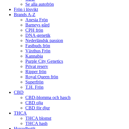
Se alla autofrön
Frön i lösvikt
Brands A-Z
Anesia Frön
Barneys gård
CPH frön
DNA-genetik
Nederländsk passion
Fastbuds frön
Växthus Frön
Kannabia
Purple City Genetics
Privat reserv
Ripper frön
Royal Queen frön
Superfrön
T.H. Frön
CBD
CBD-blomma och hasch
CBD olja
CBD för djur
THCA
THCA blomst
THCA hash
Huvudbutik