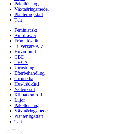
Paketlösning
Växtnäringsmedel
Planteringsstart
Tält
Feministiskt
Autoflower
Frön i lösvikt
Tillverkare A-Z
Huvudbutik
CBD
THCA
Utrustning
Efterbehandling
Gromedia
Hus/trädgård
Vattenkraft
Klimatkontroll
Liljor
Paketlösning
Växtnäringsmedel
Planteringsstart
Tält