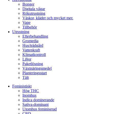
Bonger
Digitala vågar
Rökutrustning
Väskor, kläder och mycket mer.
Vape
Tillbehör
Utrustning
Efterbehandling
Gromedia
Hus/trädgård
Vattenkraft
Klimatkontroll
Liljor
Paketlösning
Växtnäringsmedel
Planteringsstart
Tält
Feministiskt
Hög THC
Inomhus
Indica dominerande
Sativa-dominant
Utomhus feminiserad
CBD