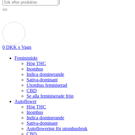
0
DKK
Vagn
0
Feministiskt
Hög THC
Inomhus
Indica dominerande
Sativa-dominant
Utomhus feminiserad
CBD
Se alla feminiserade frön
Autoflower
Hög THC
Inomhus
Indica dominerande
Sativa-dominant
Autoflowering för utomhusbruk
CBD