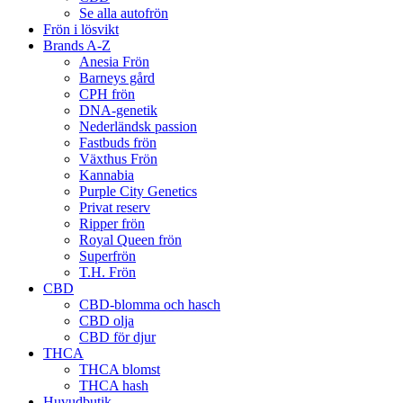
Se alla autofrön
Frön i lösvikt
Brands A-Z
Anesia Frön
Barneys gård
CPH frön
DNA-genetik
Nederländsk passion
Fastbuds frön
Växthus Frön
Kannabia
Purple City Genetics
Privat reserv
Ripper frön
Royal Queen frön
Superfrön
T.H. Frön
CBD
CBD-blomma och hasch
CBD olja
CBD för djur
THCA
THCA blomst
THCA hash
Huvudbutik