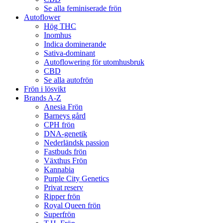
Se alla feminiserade frön
Autoflower
Hög THC
Inomhus
Indica dominerande
Sativa-dominant
Autoflowering för utomhusbruk
CBD
Se alla autofrön
Frön i lösvikt
Brands A-Z
Anesia Frön
Barneys gård
CPH frön
DNA-genetik
Nederländsk passion
Fastbuds frön
Växthus Frön
Kannabia
Purple City Genetics
Privat reserv
Ripper frön
Royal Queen frön
Superfrön