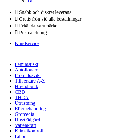
Tält
Snabb och diskret leverans
Gratis frön vid alla beställningar
Erkända varumärken
Prismatchning
Kundservice
Feministiskt
Autoflower
Frön i lösvikt
Tillverkare A-Z
Huvudbutik
CBD
THCA
Utrustning
Efterbehandling
Gromedia
Hus/trädgård
Vattenkraft
Klimatkontroll
Liljor