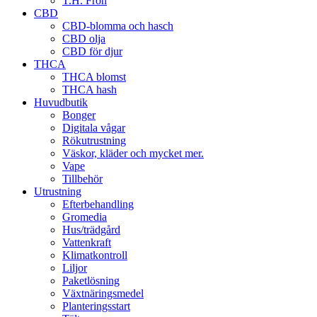
T.H. Frön
CBD
CBD-blomma och hasch
CBD olja
CBD för djur
THCA
THCA blomst
THCA hash
Huvudbutik
Bonger
Digitala vågar
Rökutrustning
Väskor, kläder och mycket mer.
Vape
Tillbehör
Utrustning
Efterbehandling
Gromedia
Hus/trädgård
Vattenkraft
Klimatkontroll
Liljor
Paketlösning
Växtnäringsmedel
Planteringsstart