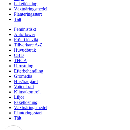
Paketlösning
Växtnäringsmedel
Planteringsstart
Tält
Feministiskt
Autoflower
Frön i lösvikt
Tillverkare A-Z
Huvudbutik
CBD
THCA
Utrustning
Efterbehandling
Gromedia
Hus/trädgård
Vattenkraft
Klimatkontroll
Liljor
Paketlösning
Växtnäringsmedel
Planteringsstart
Tält