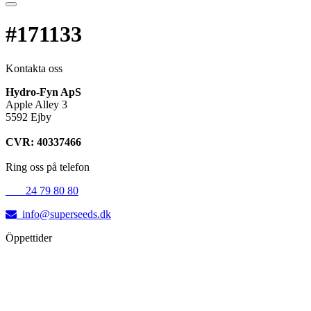
#171133
Kontakta oss
Hydro-Fyn ApS
Apple Alley 3
5592 Ejby
CVR: 40337466
Ring oss på telefon
+45
24 79 80 80
info@superseeds.dk
Öppettider
Måndag:
11.00 - 18.00
Tisdag:
11.00 - 18.00
Onsdag:
11.00 - 18.00
Torsdag:
11.00 - 18.00