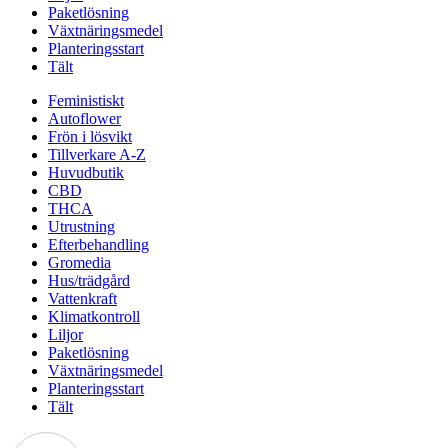
Paketlösning
Växtnäringsmedel
Planteringsstart
Tält
Feministiskt
Autoflower
Frön i lösvikt
Tillverkare A-Z
Huvudbutik
CBD
THCA
Utrustning
Efterbehandling
Gromedia
Hus/trädgård
Vattenkraft
Klimatkontroll
Liljor
Paketlösning
Växtnäringsmedel
Planteringsstart
Tält