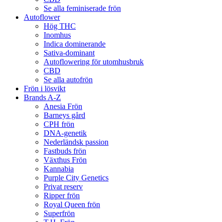
Se alla feminiserade frön
Autoflower
Hög THC
Inomhus
Indica dominerande
Sativa-dominant
Autoflowering för utomhusbruk
CBD
Se alla autofrön
Frön i lösvikt
Brands A-Z
Anesia Frön
Barneys gård
CPH frön
DNA-genetik
Nederländsk passion
Fastbuds frön
Växthus Frön
Kannabia
Purple City Genetics
Privat reserv
Ripper frön
Royal Queen frön
Superfrön