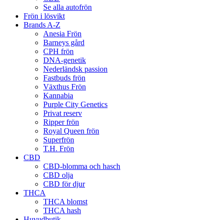
Se alla autofrön
Frön i lösvikt
Brands A-Z
Anesia Frön
Barneys gård
CPH frön
DNA-genetik
Nederländsk passion
Fastbuds frön
Växthus Frön
Kannabia
Purple City Genetics
Privat reserv
Ripper frön
Royal Queen frön
Superfrön
T.H. Frön
CBD
CBD-blomma och hasch
CBD olja
CBD för djur
THCA
THCA blomst
THCA hash
Huvudbutik