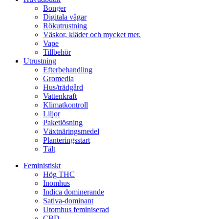
Bonger
Digitala vågar
Rökutrustning
Väskor, kläder och mycket mer.
Vape
Tillbehör
Utrustning
Efterbehandling
Gromedia
Hus/trädgård
Vattenkraft
Klimatkontroll
Liljor
Paketlösning
Växtnäringsmedel
Planteringsstart
Tält
Feministiskt
Hög THC
Inomhus
Indica dominerande
Sativa-dominant
Utomhus feminiserad
CBD