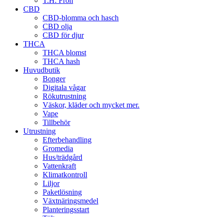
T.H. Frön
CBD
CBD-blomma och hasch
CBD olja
CBD för djur
THCA
THCA blomst
THCA hash
Huvudbutik
Bonger
Digitala vågar
Rökutrustning
Väskor, kläder och mycket mer.
Vape
Tillbehör
Utrustning
Efterbehandling
Gromedia
Hus/trädgård
Vattenkraft
Klimatkontroll
Liljor
Paketlösning
Växtnäringsmedel
Planteringsstart