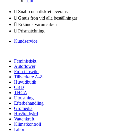
Tält
Snabb och diskret leverans
Gratis frön vid alla beställningar
Erkända varumärken
Prismatchning
Kundservice
Feministiskt
Autoflower
Frön i lösvikt
Tillverkare A-Z
Huvudbutik
CBD
THCA
Utrustning
Efterbehandling
Gromedia
Hus/trädgård
Vattenkraft
Klimatkontroll
Liljor