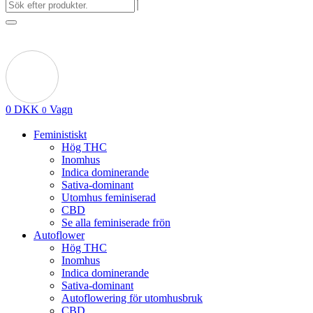
0
DKK
Vagn
0
Feministiskt
Hög THC
Inomhus
Indica dominerande
Sativa-dominant
Utomhus feminiserad
CBD
Se alla feminiserade frön
Autoflower
Hög THC
Inomhus
Indica dominerande
Sativa-dominant
Autoflowering för utomhusbruk
CBD