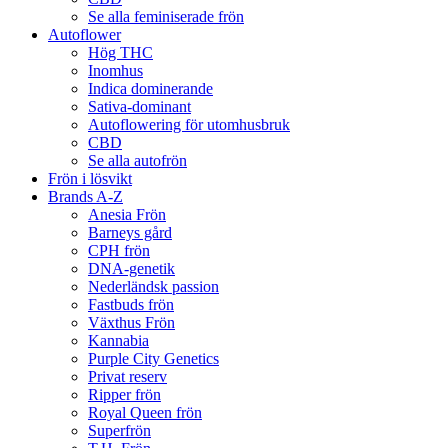
Se alla feminiserade frön
Autoflower
Hög THC
Inomhus
Indica dominerande
Sativa-dominant
Autoflowering för utomhusbruk
CBD
Se alla autofrön
Frön i lösvikt
Brands A-Z
Anesia Frön
Barneys gård
CPH frön
DNA-genetik
Nederländsk passion
Fastbuds frön
Växthus Frön
Kannabia
Purple City Genetics
Privat reserv
Ripper frön
Royal Queen frön
Superfrön