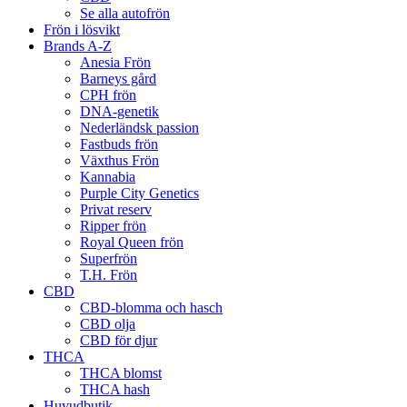
Se alla autofrön
Frön i lösvikt
Brands A-Z
Anesia Frön
Barneys gård
CPH frön
DNA-genetik
Nederländsk passion
Fastbuds frön
Växthus Frön
Kannabia
Purple City Genetics
Privat reserv
Ripper frön
Royal Queen frön
Superfrön
T.H. Frön
CBD
CBD-blomma och hasch
CBD olja
CBD för djur
THCA
THCA blomst
THCA hash
Huvudbutik