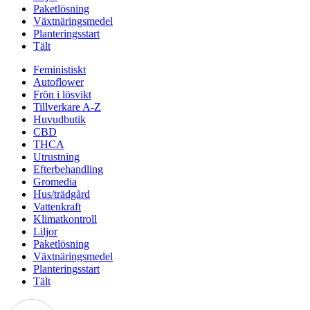
Paketlösning
Växtnäringsmedel
Planteringsstart
Tält
Feministiskt
Autoflower
Frön i lösvikt
Tillverkare A-Z
Huvudbutik
CBD
THCA
Utrustning
Efterbehandling
Gromedia
Hus/trädgård
Vattenkraft
Klimatkontroll
Liljor
Paketlösning
Växtnäringsmedel
Planteringsstart
Tält