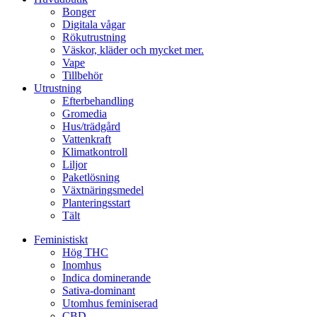
Bonger
Digitala vågar
Rökutrustning
Väskor, kläder och mycket mer.
Vape
Tillbehör
Utrustning
Efterbehandling
Gromedia
Hus/trädgård
Vattenkraft
Klimatkontroll
Liljor
Paketlösning
Växtnäringsmedel
Planteringsstart
Tält
Feministiskt
Hög THC
Inomhus
Indica dominerande
Sativa-dominant
Utomhus feminiserad
CBD