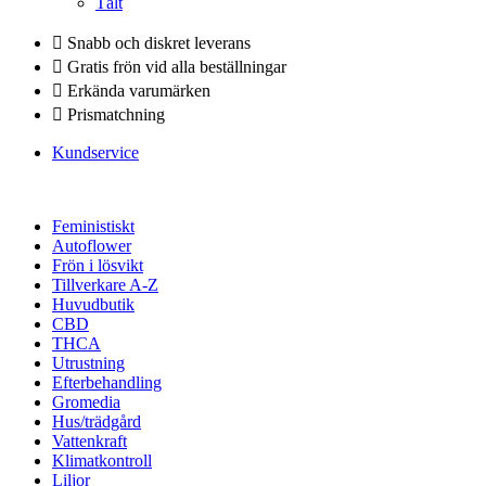
Tält
Snabb och diskret leverans
Gratis frön vid alla beställningar
Erkända varumärken
Prismatchning
Kundservice
Feministiskt
Autoflower
Frön i lösvikt
Tillverkare A-Z
Huvudbutik
CBD
THCA
Utrustning
Efterbehandling
Gromedia
Hus/trädgård
Vattenkraft
Klimatkontroll
Liljor