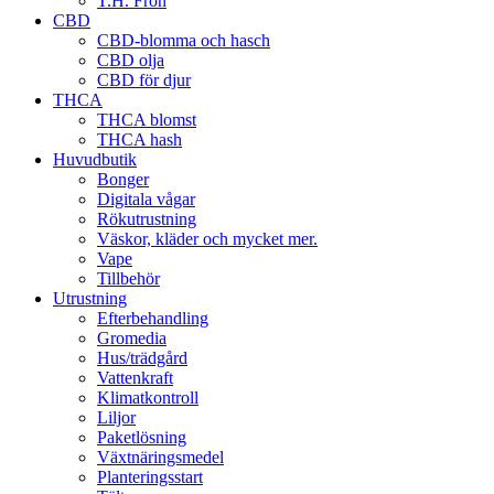
T.H. Frön
CBD
CBD-blomma och hasch
CBD olja
CBD för djur
THCA
THCA blomst
THCA hash
Huvudbutik
Bonger
Digitala vågar
Rökutrustning
Väskor, kläder och mycket mer.
Vape
Tillbehör
Utrustning
Efterbehandling
Gromedia
Hus/trädgård
Vattenkraft
Klimatkontroll
Liljor
Paketlösning
Växtnäringsmedel
Planteringsstart