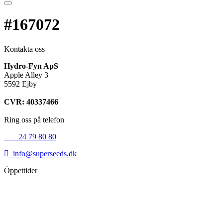
#167072
Kontakta oss
Hydro-Fyn ApS
Apple Alley 3
5592 Ejby
CVR: 40337466
Ring oss på telefon
+45
24 79 80 80
info@superseeds.dk
Öppettider
Måndag:
11.00 - 18.00
Tisdag:
11.00 - 18.00
Onsdag:
11.00 - 18.00
Torsdag:
11.00 - 18.00