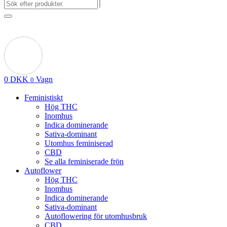
0
DKK
Vagn
0
Feministiskt
Hög THC
Inomhus
Indica dominerande
Sativa-dominant
Utomhus feminiserad
CBD
Se alla feminiserade frön
Autoflower
Hög THC
Inomhus
Indica dominerande
Sativa-dominant
Autoflowering för utomhusbruk
CBD