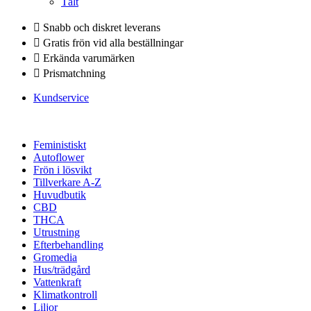
Tält
Snabb och diskret leverans
Gratis frön vid alla beställningar
Erkända varumärken
Prismatchning
Kundservice
Feministiskt
Autoflower
Frön i lösvikt
Tillverkare A-Z
Huvudbutik
CBD
THCA
Utrustning
Efterbehandling
Gromedia
Hus/trädgård
Vattenkraft
Klimatkontroll
Liljor