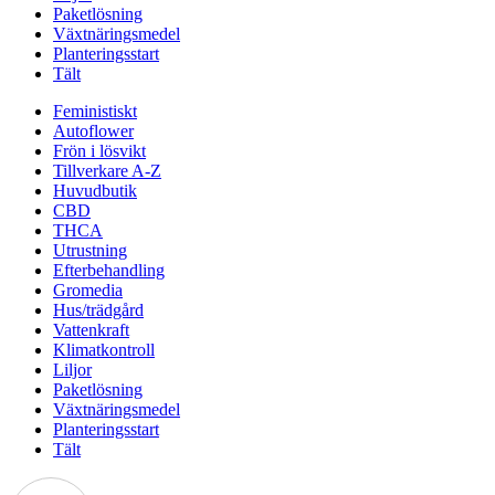
Paketlösning
Växtnäringsmedel
Planteringsstart
Tält
Feministiskt
Autoflower
Frön i lösvikt
Tillverkare A-Z
Huvudbutik
CBD
THCA
Utrustning
Efterbehandling
Gromedia
Hus/trädgård
Vattenkraft
Klimatkontroll
Liljor
Paketlösning
Växtnäringsmedel
Planteringsstart
Tält