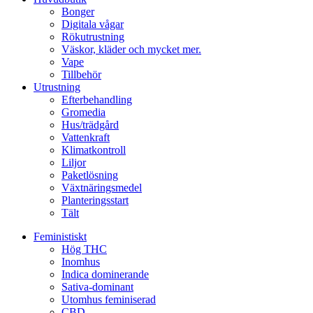
Bonger
Digitala vågar
Rökutrustning
Väskor, kläder och mycket mer.
Vape
Tillbehör
Utrustning
Efterbehandling
Gromedia
Hus/trädgård
Vattenkraft
Klimatkontroll
Liljor
Paketlösning
Växtnäringsmedel
Planteringsstart
Tält
Feministiskt
Hög THC
Inomhus
Indica dominerande
Sativa-dominant
Utomhus feminiserad
CBD