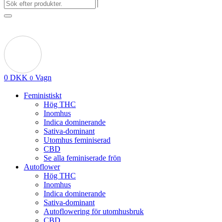
0
DKK
Vagn
0
Feministiskt
Hög THC
Inomhus
Indica dominerande
Sativa-dominant
Utomhus feminiserad
CBD
Se alla feminiserade frön
Autoflower
Hög THC
Inomhus
Indica dominerande
Sativa-dominant
Autoflowering för utomhusbruk
CBD