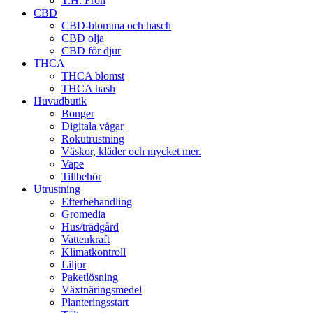
T.H. Frön
CBD
CBD-blomma och hasch
CBD olja
CBD för djur
THCA
THCA blomst
THCA hash
Huvudbutik
Bonger
Digitala vågar
Rökutrustning
Väskor, kläder och mycket mer.
Vape
Tillbehör
Utrustning
Efterbehandling
Gromedia
Hus/trädgård
Vattenkraft
Klimatkontroll
Liljor
Paketlösning
Växtnäringsmedel
Planteringsstart