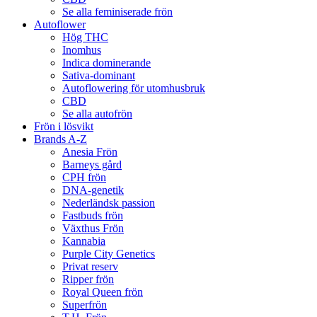
Se alla feminiserade frön
Autoflower
Hög THC
Inomhus
Indica dominerande
Sativa-dominant
Autoflowering för utomhusbruk
CBD
Se alla autofrön
Frön i lösvikt
Brands A-Z
Anesia Frön
Barneys gård
CPH frön
DNA-genetik
Nederländsk passion
Fastbuds frön
Växthus Frön
Kannabia
Purple City Genetics
Privat reserv
Ripper frön
Royal Queen frön
Superfrön