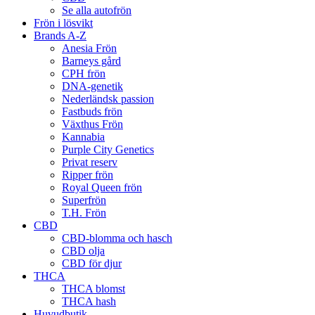
Se alla autofrön
Frön i lösvikt
Brands A-Z
Anesia Frön
Barneys gård
CPH frön
DNA-genetik
Nederländsk passion
Fastbuds frön
Växthus Frön
Kannabia
Purple City Genetics
Privat reserv
Ripper frön
Royal Queen frön
Superfrön
T.H. Frön
CBD
CBD-blomma och hasch
CBD olja
CBD för djur
THCA
THCA blomst
THCA hash
Huvudbutik