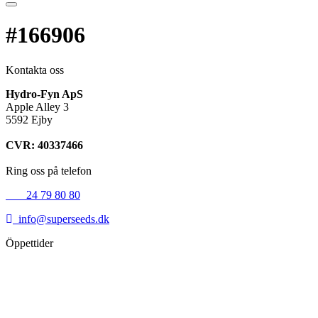
#166906
Kontakta oss
Hydro-Fyn ApS
Apple Alley 3
5592 Ejby
CVR: 40337466
Ring oss på telefon
+45
24 79 80 80
info@superseeds.dk
Öppettider
Måndag:
11.00 - 18.00
Tisdag:
11.00 - 18.00
Onsdag:
11.00 - 18.00
Torsdag:
11.00 - 18.00