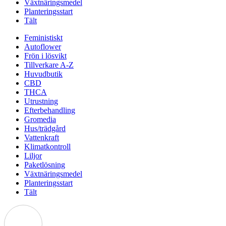
Växtnäringsmedel
Planteringsstart
Tält
Feministiskt
Autoflower
Frön i lösvikt
Tillverkare A-Z
Huvudbutik
CBD
THCA
Utrustning
Efterbehandling
Gromedia
Hus/trädgård
Vattenkraft
Klimatkontroll
Liljor
Paketlösning
Växtnäringsmedel
Planteringsstart
Tält