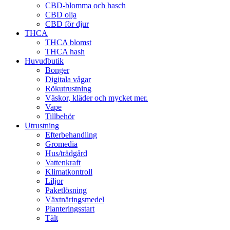
CBD-blomma och hasch
CBD olja
CBD för djur
THCA
THCA blomst
THCA hash
Huvudbutik
Bonger
Digitala vågar
Rökutrustning
Väskor, kläder och mycket mer.
Vape
Tillbehör
Utrustning
Efterbehandling
Gromedia
Hus/trädgård
Vattenkraft
Klimatkontroll
Liljor
Paketlösning
Växtnäringsmedel
Planteringsstart
Tält