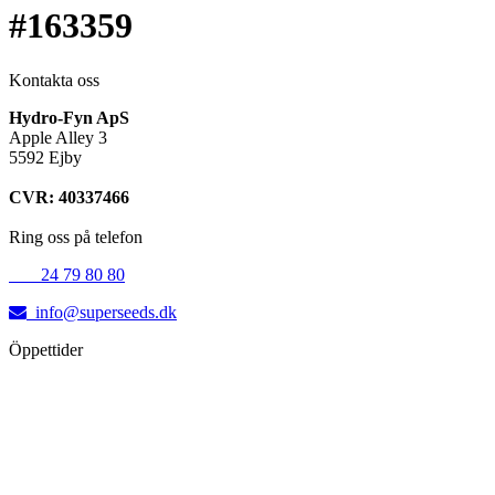
#163359
Kontakta oss
Hydro-Fyn ApS
Apple Alley 3
5592 Ejby
CVR: 40337466
Ring oss på telefon
+45
24 79 80 80
info@superseeds.dk
Öppettider
Måndag:
11.00 - 18.00
Tisdag:
11.00 - 18.00
Onsdag:
11.00 - 18.00
Torsdag:
11.00 - 18.00
Fredag:
11.00 - 16.00