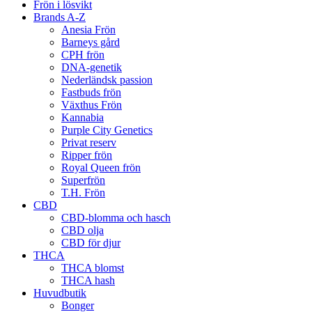
Frön i lösvikt
Brands A-Z
Anesia Frön
Barneys gård
CPH frön
DNA-genetik
Nederländsk passion
Fastbuds frön
Växthus Frön
Kannabia
Purple City Genetics
Privat reserv
Ripper frön
Royal Queen frön
Superfrön
T.H. Frön
CBD
CBD-blomma och hasch
CBD olja
CBD för djur
THCA
THCA blomst
THCA hash
Huvudbutik
Bonger