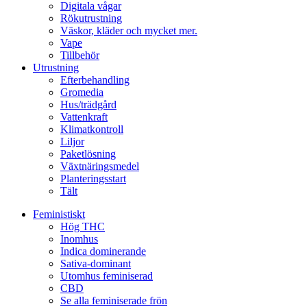
Digitala vågar
Rökutrustning
Väskor, kläder och mycket mer.
Vape
Tillbehör
Utrustning
Efterbehandling
Gromedia
Hus/trädgård
Vattenkraft
Klimatkontroll
Liljor
Paketlösning
Växtnäringsmedel
Planteringsstart
Tält
Feministiskt
Hög THC
Inomhus
Indica dominerande
Sativa-dominant
Utomhus feminiserad
CBD
Se alla feminiserade frön