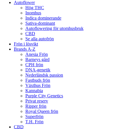
Autoflower
Hög THC
Inomhus
Indica dominerande
Sativa-dominant
Autoflowering för utomhusbruk
CBD
Se alla autofrön
Frön i lösvikt
Brands A-Z
Anesia Frön
Barneys gård
CPH frön
DNA-genetik
Nederländsk passion
Fastbuds frön
Växthus Frön
Kannabia
Purple City Genetics
Privat reserv
Ripper frön
Royal Queen frön
Superfrön
T.H. Frön
CBD