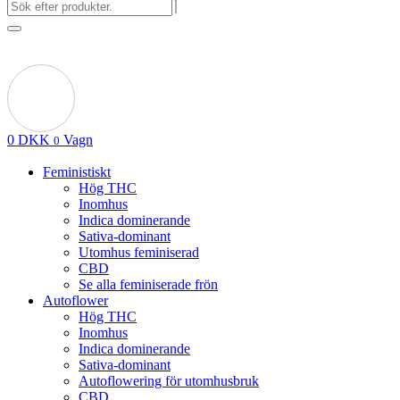
0
DKK
Vagn
0
Feministiskt
Hög THC
Inomhus
Indica dominerande
Sativa-dominant
Utomhus feminiserad
CBD
Se alla feminiserade frön
Autoflower
Hög THC
Inomhus
Indica dominerande
Sativa-dominant
Autoflowering för utomhusbruk
CBD