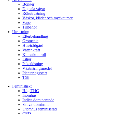
Bonger
Digitala vågar
Rökutrustning
Väskor, kläder och mycket mer.
Vape
Tillbehör
Utrustning
Efterbehandling
Gromedia
Hus/trädgård
Vattenkraft
Klimatkontroll
Liljor
Paketlösning
Växtnäringsmedel
Planteringsstart
Tält
Feministiskt
Hög THC
Inomhus
Indica dominerande
Sativa-dominant
Utomhus feminiserad
CBD