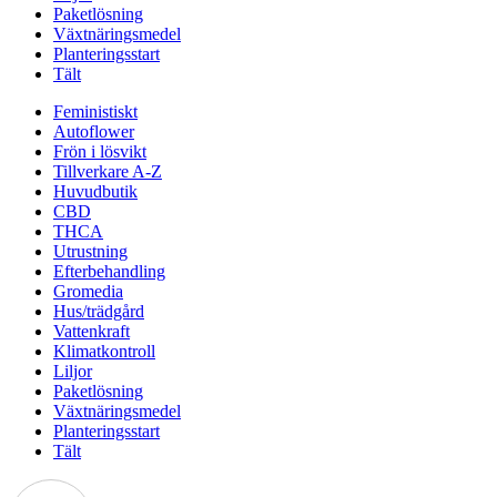
Paketlösning
Växtnäringsmedel
Planteringsstart
Tält
Feministiskt
Autoflower
Frön i lösvikt
Tillverkare A-Z
Huvudbutik
CBD
THCA
Utrustning
Efterbehandling
Gromedia
Hus/trädgård
Vattenkraft
Klimatkontroll
Liljor
Paketlösning
Växtnäringsmedel
Planteringsstart
Tält