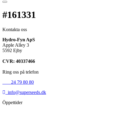
#161331
Kontakta oss
Hydro-Fyn ApS
Apple Alley 3
5592 Ejby
CVR: 40337466
Ring oss på telefon
+45
24 79 80 80
info@superseeds.dk
Öppettider
Måndag:
11.00 - 18.00
Tisdag:
11.00 - 18.00
Onsdag:
11.00 - 18.00
Torsdag:
11.00 - 18.00