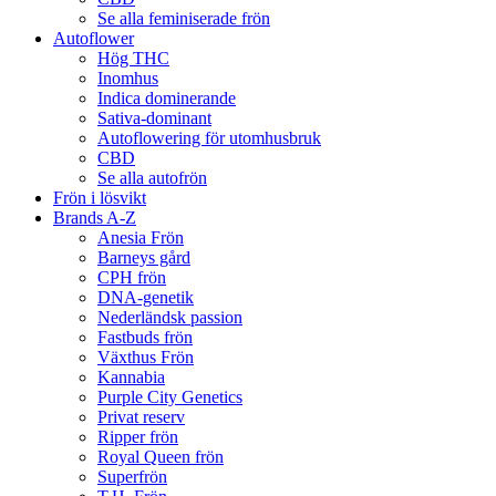
Se alla feminiserade frön
Autoflower
Hög THC
Inomhus
Indica dominerande
Sativa-dominant
Autoflowering för utomhusbruk
CBD
Se alla autofrön
Frön i lösvikt
Brands A-Z
Anesia Frön
Barneys gård
CPH frön
DNA-genetik
Nederländsk passion
Fastbuds frön
Växthus Frön
Kannabia
Purple City Genetics
Privat reserv
Ripper frön
Royal Queen frön
Superfrön