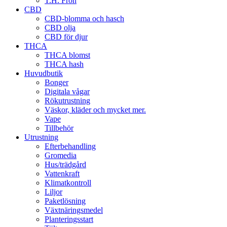
T.H. Frön
CBD
CBD-blomma och hasch
CBD olja
CBD för djur
THCA
THCA blomst
THCA hash
Huvudbutik
Bonger
Digitala vågar
Rökutrustning
Väskor, kläder och mycket mer.
Vape
Tillbehör
Utrustning
Efterbehandling
Gromedia
Hus/trädgård
Vattenkraft
Klimatkontroll
Liljor
Paketlösning
Växtnäringsmedel
Planteringsstart