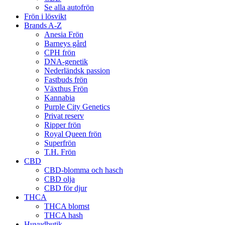
Se alla autofrön
Frön i lösvikt
Brands A-Z
Anesia Frön
Barneys gård
CPH frön
DNA-genetik
Nederländsk passion
Fastbuds frön
Växthus Frön
Kannabia
Purple City Genetics
Privat reserv
Ripper frön
Royal Queen frön
Superfrön
T.H. Frön
CBD
CBD-blomma och hasch
CBD olja
CBD för djur
THCA
THCA blomst
THCA hash
Huvudbutik