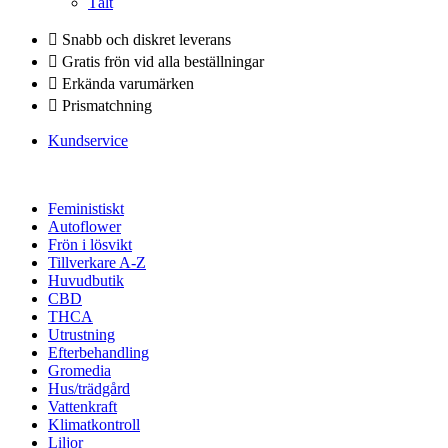
Tält
Snabb och diskret leverans
Gratis frön vid alla beställningar
Erkända varumärken
Prismatchning
Kundservice
Feministiskt
Autoflower
Frön i lösvikt
Tillverkare A-Z
Huvudbutik
CBD
THCA
Utrustning
Efterbehandling
Gromedia
Hus/trädgård
Vattenkraft
Klimatkontroll
Liljor