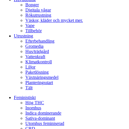
Bonger
Digitala vågar
Rökutrustning
Väskor, kläder och mycket mer.
Vape
Tillbehör
Utrustning
Efterbehandling
Gromedia
Hus/trädgård
Vattenkraft
Klimatkontroll
Liljor
Paketlösning
Växtnäringsmedel
Planteringsstart
Tält
Feministiskt
Hög THC
Inomhus
Indica dominerande
Sativa-dominant
Utomhus feminiserad
CBD