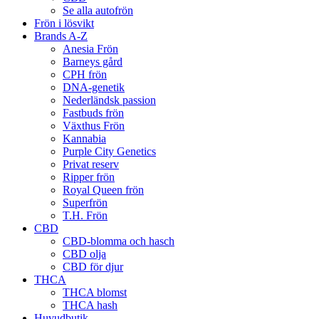
Se alla autofrön
Frön i lösvikt
Brands A-Z
Anesia Frön
Barneys gård
CPH frön
DNA-genetik
Nederländsk passion
Fastbuds frön
Växthus Frön
Kannabia
Purple City Genetics
Privat reserv
Ripper frön
Royal Queen frön
Superfrön
T.H. Frön
CBD
CBD-blomma och hasch
CBD olja
CBD för djur
THCA
THCA blomst
THCA hash
Huvudbutik