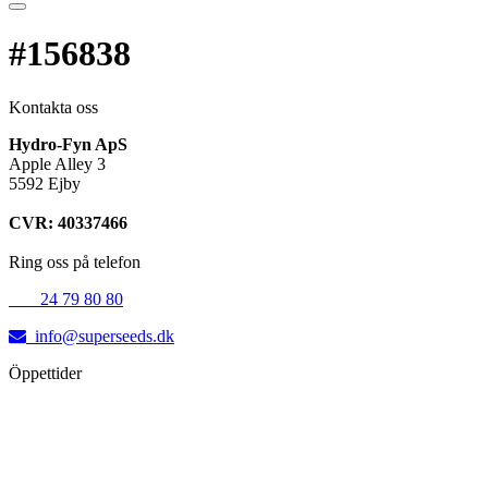
#156838
Kontakta oss
Hydro-Fyn ApS
Apple Alley 3
5592 Ejby
CVR: 40337466
Ring oss på telefon
+45
24 79 80 80
info@superseeds.dk
Öppettider
Måndag:
11.00 - 18.00
Tisdag:
11.00 - 18.00
Onsdag:
11.00 - 18.00
Torsdag:
11.00 - 18.00