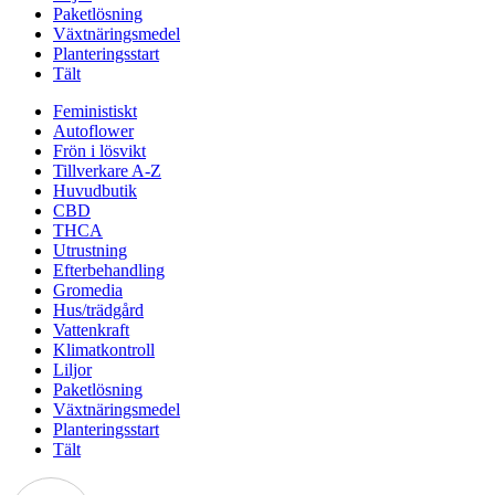
Paketlösning
Växtnäringsmedel
Planteringsstart
Tält
Feministiskt
Autoflower
Frön i lösvikt
Tillverkare A-Z
Huvudbutik
CBD
THCA
Utrustning
Efterbehandling
Gromedia
Hus/trädgård
Vattenkraft
Klimatkontroll
Liljor
Paketlösning
Växtnäringsmedel
Planteringsstart
Tält