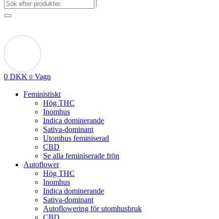
0
DKK
Vagn
0
Feministiskt
Hög THC
Inomhus
Indica dominerande
Sativa-dominant
Utomhus feminiserad
CBD
Se alla feminiserade frön
Autoflower
Hög THC
Inomhus
Indica dominerande
Sativa-dominant
Autoflowering för utomhusbruk
CBD