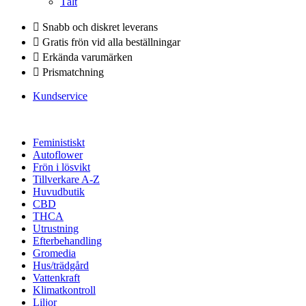
Tält
Snabb och diskret leverans
Gratis frön vid alla beställningar
Erkända varumärken
Prismatchning
Kundservice
Feministiskt
Autoflower
Frön i lösvikt
Tillverkare A-Z
Huvudbutik
CBD
THCA
Utrustning
Efterbehandling
Gromedia
Hus/trädgård
Vattenkraft
Klimatkontroll
Liljor