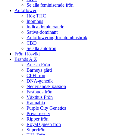
Se alla feminiserade frön
Autoflower
Hög THC
Inomhus
Indica dominerande
Sativa-dominant
Autoflowering för utomhusbruk
CBD
Se alla autofrön
Frön i lösvikt
Brands A-Z
Anesia Frön
Barneys gård
CPH frön
DNA-genetik
Nederländsk passion
Fastbuds frön
Växthus Frön
Kannabia
Purple City Genetics
Privat reserv
Ripper frön
Royal Queen frön
Superfrön