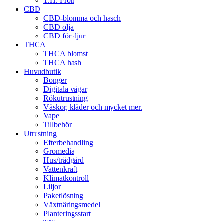
T.H. Frön
CBD
CBD-blomma och hasch
CBD olja
CBD för djur
THCA
THCA blomst
THCA hash
Huvudbutik
Bonger
Digitala vågar
Rökutrustning
Väskor, kläder och mycket mer.
Vape
Tillbehör
Utrustning
Efterbehandling
Gromedia
Hus/trädgård
Vattenkraft
Klimatkontroll
Liljor
Paketlösning
Växtnäringsmedel
Planteringsstart