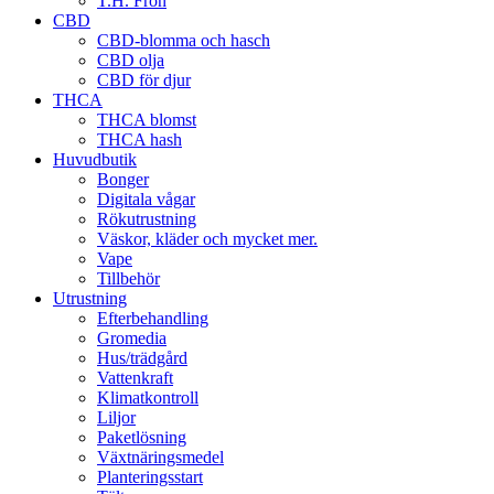
T.H. Frön
CBD
CBD-blomma och hasch
CBD olja
CBD för djur
THCA
THCA blomst
THCA hash
Huvudbutik
Bonger
Digitala vågar
Rökutrustning
Väskor, kläder och mycket mer.
Vape
Tillbehör
Utrustning
Efterbehandling
Gromedia
Hus/trädgård
Vattenkraft
Klimatkontroll
Liljor
Paketlösning
Växtnäringsmedel
Planteringsstart