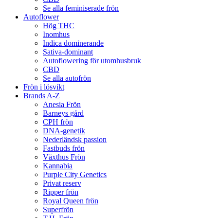
Se alla feminiserade frön
Autoflower
Hög THC
Inomhus
Indica dominerande
Sativa-dominant
Autoflowering för utomhusbruk
CBD
Se alla autofrön
Frön i lösvikt
Brands A-Z
Anesia Frön
Barneys gård
CPH frön
DNA-genetik
Nederländsk passion
Fastbuds frön
Växthus Frön
Kannabia
Purple City Genetics
Privat reserv
Ripper frön
Royal Queen frön
Superfrön