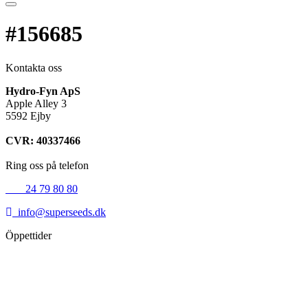
#156685
Kontakta oss
Hydro-Fyn ApS
Apple Alley 3
5592 Ejby
CVR: 40337466
Ring oss på telefon
+45
24 79 80 80
info@superseeds.dk
Öppettider
Måndag:
11.00 - 18.00
Tisdag:
11.00 - 18.00
Onsdag:
11.00 - 18.00
Torsdag:
11.00 - 18.00