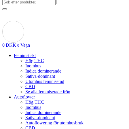
0
DKK
Vagn
0
Feministiskt
Hög THC
Inomhus
Indica dominerande
Sativa-dominant
Utomhus feminiserad
CBD
Se alla feminiserade frön
Autoflower
Hög THC
Inomhus
Indica dominerande
Sativa-dominant
Autoflowering för utomhusbruk
CBD