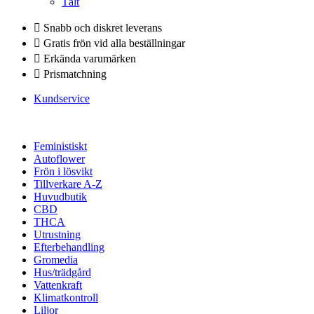
Tält
Snabb och diskret leverans
Gratis frön vid alla beställningar
Erkända varumärken
Prismatchning
Kundservice
Feministiskt
Autoflower
Frön i lösvikt
Tillverkare A-Z
Huvudbutik
CBD
THCA
Utrustning
Efterbehandling
Gromedia
Hus/trädgård
Vattenkraft
Klimatkontroll
Liljor