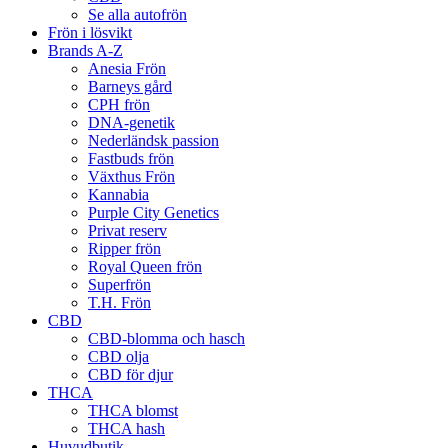
Se alla autofrön
Frön i lösvikt
Brands A-Z
Anesia Frön
Barneys gård
CPH frön
DNA-genetik
Nederländsk passion
Fastbuds frön
Växthus Frön
Kannabia
Purple City Genetics
Privat reserv
Ripper frön
Royal Queen frön
Superfrön
T.H. Frön
CBD
CBD-blomma och hasch
CBD olja
CBD för djur
THCA
THCA blomst
THCA hash
Huvudbutik