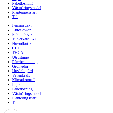
Paketlösning
Växtnäringsmedel
Planteringsstart
Tält
Feministiskt
Autoflower
Frön i lösvikt
Tillverkare A-Z
Huvudbutik
CBD
THCA
Utrustning
Efterbehandling
Gromedia
Hus/trädgård
Vattenkraft
Klimatkontroll
Liljor
Paketlösning
Växtnäringsmedel
Planteringsstart
Tält