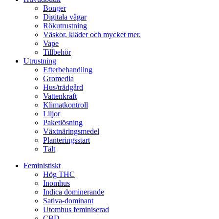
Bonger
Digitala vågar
Rökutrustning
Väskor, kläder och mycket mer.
Vape
Tillbehör
Utrustning
Efterbehandling
Gromedia
Hus/trädgård
Vattenkraft
Klimatkontroll
Liljor
Paketlösning
Växtnäringsmedel
Planteringsstart
Tält
Feministiskt
Hög THC
Inomhus
Indica dominerande
Sativa-dominant
Utomhus feminiserad
CBD