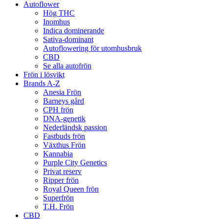
Autoflower
Hög THC
Inomhus
Indica dominerande
Sativa-dominant
Autoflowering för utomhusbruk
CBD
Se alla autofrön
Frön i lösvikt
Brands A-Z
Anesia Frön
Barneys gård
CPH frön
DNA-genetik
Nederländsk passion
Fastbuds frön
Växthus Frön
Kannabia
Purple City Genetics
Privat reserv
Ripper frön
Royal Queen frön
Superfrön
T.H. Frön
CBD