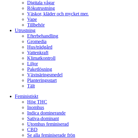
Digitala vågar
Rökutrustning
Väskor, kläder och mycket mer.
Vape
Tillbehör
Utrustning
Efterbehandling
Gromedia
Hus/trädgård
Vattenkraft
Klimatkontroll
Liljor
Paketlösning
Växtnäringsmedel
Planteringsstart
Tält
Feministiskt
Hög THC
Inomhus
Indica dominerande
Sativa-dominant
Utomhus feminiserad
CBD
Se alla feminiserade frön