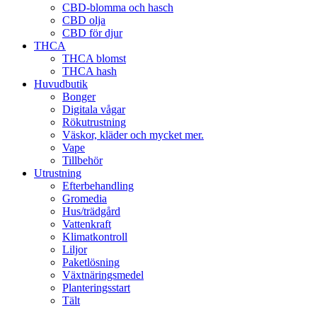
CBD-blomma och hasch
CBD olja
CBD för djur
THCA
THCA blomst
THCA hash
Huvudbutik
Bonger
Digitala vågar
Rökutrustning
Väskor, kläder och mycket mer.
Vape
Tillbehör
Utrustning
Efterbehandling
Gromedia
Hus/trädgård
Vattenkraft
Klimatkontroll
Liljor
Paketlösning
Växtnäringsmedel
Planteringsstart
Tält