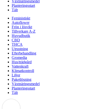
Växtnäringsmedel
Planteringsstart
Tält
Feministiskt
Autoflower
Frön i lösvikt
Tillverkare A-Z
Huvudbutik
CBD
THCA
Utrustning
Efterbehandling
Gromedia
Hus/trädgård
Vattenkraft
Klimatkontroll
Liljor
Paketlösning
Växtnäringsmedel
Planteringsstart
Tält