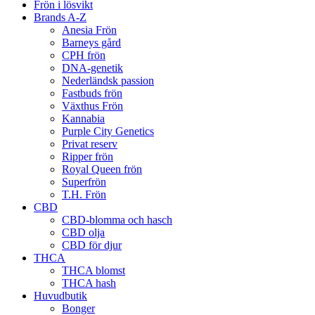
Frön i lösvikt
Brands A-Z
Anesia Frön
Barneys gård
CPH frön
DNA-genetik
Nederländsk passion
Fastbuds frön
Växthus Frön
Kannabia
Purple City Genetics
Privat reserv
Ripper frön
Royal Queen frön
Superfrön
T.H. Frön
CBD
CBD-blomma och hasch
CBD olja
CBD för djur
THCA
THCA blomst
THCA hash
Huvudbutik
Bonger