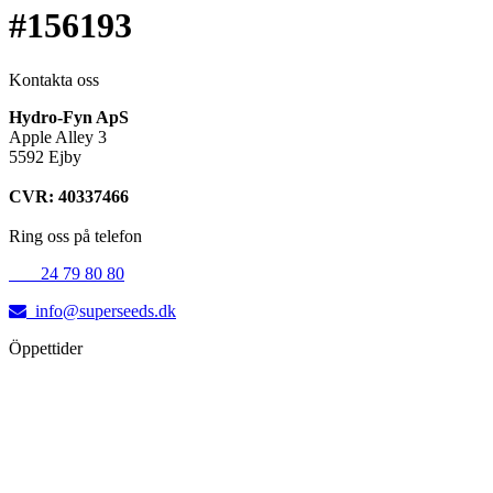
#156193
Kontakta oss
Hydro-Fyn ApS
Apple Alley 3
5592 Ejby
CVR: 40337466
Ring oss på telefon
+45
24 79 80 80
info@superseeds.dk
Öppettider
Måndag:
11.00 - 18.00
Tisdag:
11.00 - 18.00
Onsdag:
11.00 - 18.00
Torsdag:
11.00 - 18.00
Fredag:
11.00 - 16.00