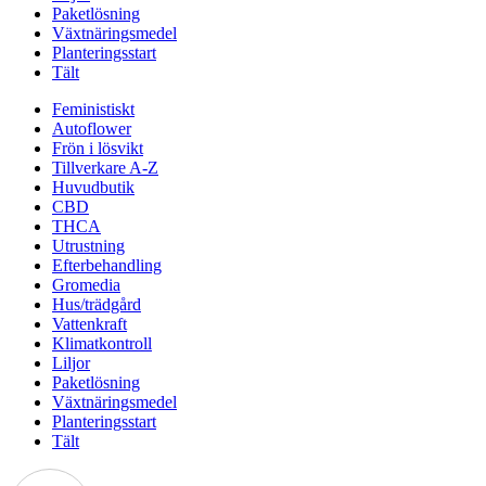
Paketlösning
Växtnäringsmedel
Planteringsstart
Tält
Feministiskt
Autoflower
Frön i lösvikt
Tillverkare A-Z
Huvudbutik
CBD
THCA
Utrustning
Efterbehandling
Gromedia
Hus/trädgård
Vattenkraft
Klimatkontroll
Liljor
Paketlösning
Växtnäringsmedel
Planteringsstart
Tält