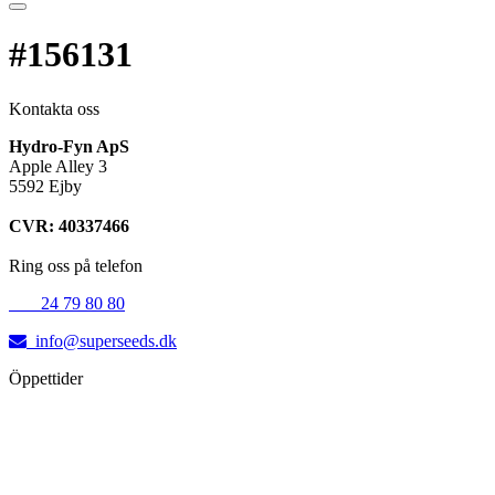
#156131
Kontakta oss
Hydro-Fyn ApS
Apple Alley 3
5592 Ejby
CVR: 40337466
Ring oss på telefon
+45
24 79 80 80
info@superseeds.dk
Öppettider
Måndag:
11.00 - 18.00
Tisdag:
11.00 - 18.00
Onsdag:
11.00 - 18.00
Torsdag:
11.00 - 18.00