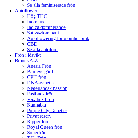
Se alla feminiserade frön
Autoflower
Hög THC
Inomhus
Indica dominerande
Sativa-dominant
Autoflowering för utomhusbruk
CBD
Se alla autofrön
Frön i lösvikt
Brands A-Z
Anesia Frön
Barneys gård
CPH frön
DNA-genetik
Nederländsk passion
Fastbuds frön
Växthus Frön
Kannabia
Purple City Genetics
Privat reserv
Ripper frön
Royal Queen frön
Superfrön