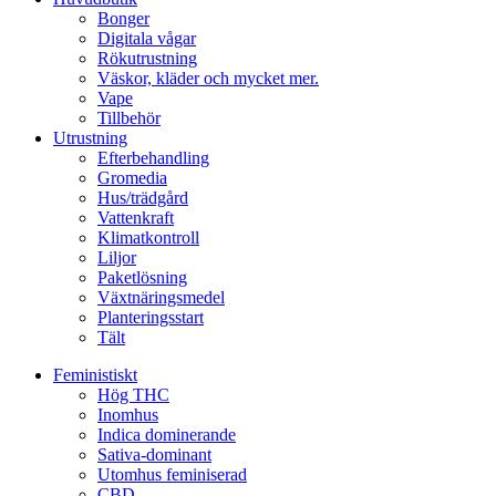
Bonger
Digitala vågar
Rökutrustning
Väskor, kläder och mycket mer.
Vape
Tillbehör
Utrustning
Efterbehandling
Gromedia
Hus/trädgård
Vattenkraft
Klimatkontroll
Liljor
Paketlösning
Växtnäringsmedel
Planteringsstart
Tält
Feministiskt
Hög THC
Inomhus
Indica dominerande
Sativa-dominant
Utomhus feminiserad
CBD