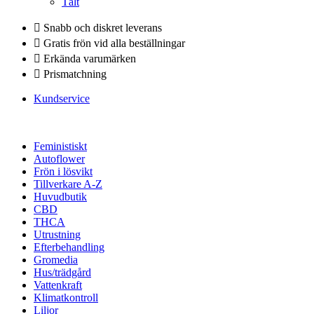
Tält
Snabb och diskret leverans
Gratis frön vid alla beställningar
Erkända varumärken
Prismatchning
Kundservice
Feministiskt
Autoflower
Frön i lösvikt
Tillverkare A-Z
Huvudbutik
CBD
THCA
Utrustning
Efterbehandling
Gromedia
Hus/trädgård
Vattenkraft
Klimatkontroll
Liljor