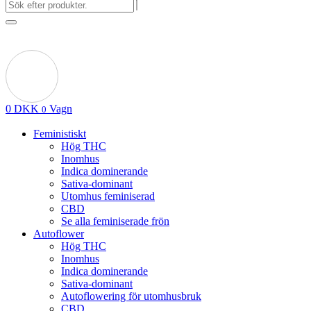
0
DKK
Vagn
0
Feministiskt
Hög THC
Inomhus
Indica dominerande
Sativa-dominant
Utomhus feminiserad
CBD
Se alla feminiserade frön
Autoflower
Hög THC
Inomhus
Indica dominerande
Sativa-dominant
Autoflowering för utomhusbruk
CBD