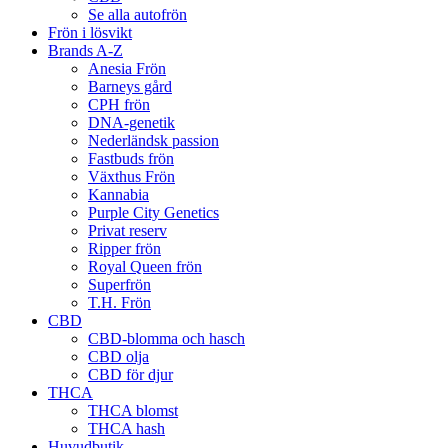
Se alla autofrön
Frön i lösvikt
Brands A-Z
Anesia Frön
Barneys gård
CPH frön
DNA-genetik
Nederländsk passion
Fastbuds frön
Växthus Frön
Kannabia
Purple City Genetics
Privat reserv
Ripper frön
Royal Queen frön
Superfrön
T.H. Frön
CBD
CBD-blomma och hasch
CBD olja
CBD för djur
THCA
THCA blomst
THCA hash
Huvudbutik