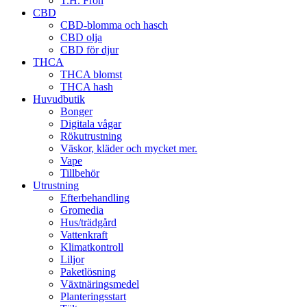
T.H. Frön
CBD
CBD-blomma och hasch
CBD olja
CBD för djur
THCA
THCA blomst
THCA hash
Huvudbutik
Bonger
Digitala vågar
Rökutrustning
Väskor, kläder och mycket mer.
Vape
Tillbehör
Utrustning
Efterbehandling
Gromedia
Hus/trädgård
Vattenkraft
Klimatkontroll
Liljor
Paketlösning
Växtnäringsmedel
Planteringsstart