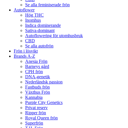
Se alla feminiserade frön
Autoflower
Hög THC
Inomhus
Indica dominerande
Sativa-dominant
Autoflowering för utomhusbruk
CBD
Se alla autofrön
Frön i lösvikt
Brands A-Z
Anesia Frön
Barneys gård
CPH frön
DNA-genetik
Nederländsk passion
Fastbuds frön
Växthus Frön
Kannabia
Purple City Genetics
Privat reserv
Ripper frön
Royal Queen frön
Superfrön