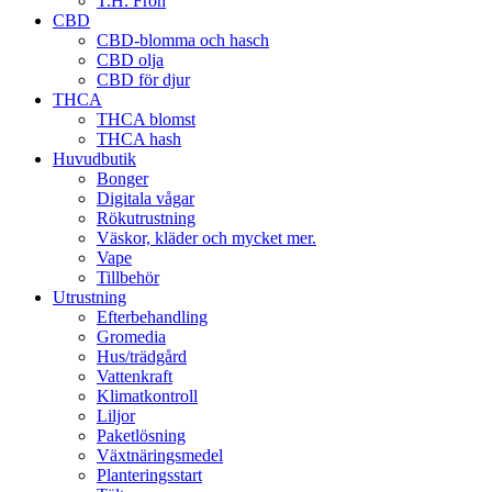
T.H. Frön
CBD
CBD-blomma och hasch
CBD olja
CBD för djur
THCA
THCA blomst
THCA hash
Huvudbutik
Bonger
Digitala vågar
Rökutrustning
Väskor, kläder och mycket mer.
Vape
Tillbehör
Utrustning
Efterbehandling
Gromedia
Hus/trädgård
Vattenkraft
Klimatkontroll
Liljor
Paketlösning
Växtnäringsmedel
Planteringsstart