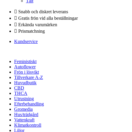
Tält
Snabb och diskret leverans
Gratis frön vid alla beställningar
Erkända varumärken
Prismatchning
Kundservice
Feministiskt
Autoflower
Frön i lösvikt
Tillverkare A-Z
Huvudbutik
CBD
THCA
Utrustning
Efterbehandling
Gromedia
Hus/trädgård
Vattenkraft
Klimatkontroll
Liljor