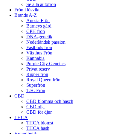
Se alla autofrön
Frön i lösvikt
Brands A-Z
Anesia Frön
Barneys gård
CPH frön
DNA-genetik
Nederländsk passion
Fastbuds frön
Växthus Frön
Kannabia
Purple City Genetics
Privat reserv
Ripper frön
Royal Queen frön
Superfrön
T.H. Frön
CBD
CBD-blomma och hasch
CBD olja
CBD för djur
THCA
THCA blomst
THCA hash
Huvudbutik