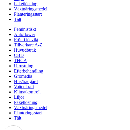
Paketlösning
Växtnäringsmedel
Planteringsstart
Tält
Feministiskt
Autoflower
Frön i lösvikt
Tillverkare A-Z
Huvudbutik
CBD
THCA
Utrustning
Efterbehandling
Gromedia
Hus/trädgård
Vattenkraft
Klimatkontroll
Liljor
Paketlösning
Växtnäringsmedel
Planteringsstart
Tält