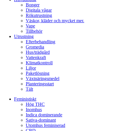
Bonger
Digitala vågar
Rökutrustning
Väskor, kläder och mycket mer.
Vape
Tillbehör
Utrustning
Efterbehandling
Gromedia
Hus/trädgård
Vattenkraft
Klimatkontroll
Liljor
Paketlösning
Växtnäringsmedel
Planteringsstart
Tält
Feministiskt
Hög THC
Inomhus
Indica dominerande
Sativa-dominant
Utomhus feminiserad
CBD