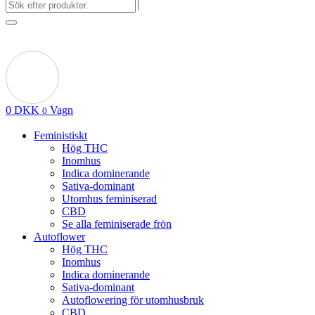
0
DKK
Vagn
0
Feministiskt
Hög THC
Inomhus
Indica dominerande
Sativa-dominant
Utomhus feminiserad
CBD
Se alla feminiserade frön
Autoflower
Hög THC
Inomhus
Indica dominerande
Sativa-dominant
Autoflowering för utomhusbruk
CBD