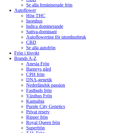
Se alla feminiserade frön
Autoflower
Hög THC
Inomhus
Indica dominerande
Sativa-dominant
Autoflowering för utomhusbruk
CBD
Se alla autofrön
Frön i lösvikt
Brands A-Z
Anesia Frön
Barneys gård
CPH frön
DNA-genetik
Nederländsk passion
Fastbuds frön
Växthus Frön
Kannabia
Purple City Genetics
Privat reserv
Ripper frön
Royal Queen frön
Superfrön