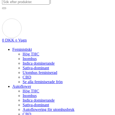
0
DKK
Vagn
0
Feministiskt
Hög THC
Inomhus
Indica dominerande
Sativa-dominant
Utomhus feminiserad
CBD
Se alla feminiserade frön
Autoflower
Hög THC
Inomhus
Indica dominerande
Sativa-dominant
Autoflowering för utomhusbruk
CBD