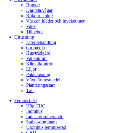
Bonger
Digitala vågar
Rökutrustning
Väskor, kläder och mycket mer.
Vape
Tillbehör
Utrustning
Efterbehandling
Gromedia
Hus/trädgård
Vattenkraft
Klimatkontroll
Liljor
Paketlösning
Växtnäringsmedel
Planteringsstart
Tält
Feministiskt
Hög THC
Inomhus
Indica dominerande
Sativa-dominant
Utomhus feminiserad
CBD