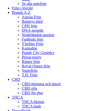
Se alla autofrön
Frön i lösvikt
Brands A-Z
Anesia Frön
Barneys gård
CPH frön
DNA-genetik
Nederländsk passion
Fastbuds frön
Växthus Frön
Kannabia
Purple City Genetics
Privat reserv
Ripper frön
Royal Queen frön
Superfrön
T.H. Frön
CBD
CBD-blomma och hasch
CBD olja
CBD för djur
THCA
THCA blomst
THCA hash
Huvudbutik