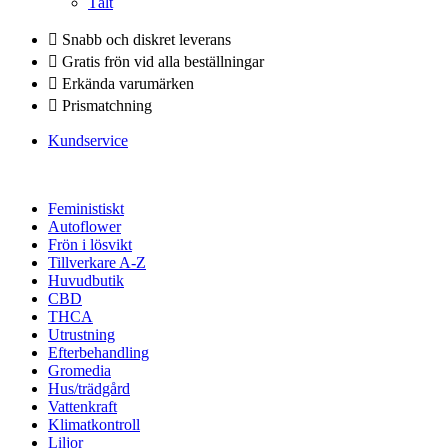
Tält
Snabb och diskret leverans
Gratis frön vid alla beställningar
Erkända varumärken
Prismatchning
Kundservice
Feministiskt
Autoflower
Frön i lösvikt
Tillverkare A-Z
Huvudbutik
CBD
THCA
Utrustning
Efterbehandling
Gromedia
Hus/trädgård
Vattenkraft
Klimatkontroll
Liljor