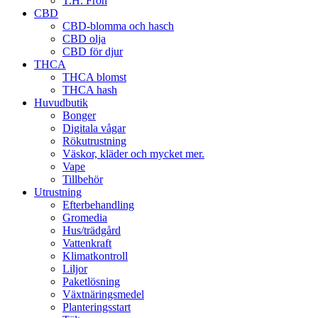
T.H. Frön
CBD
CBD-blomma och hasch
CBD olja
CBD för djur
THCA
THCA blomst
THCA hash
Huvudbutik
Bonger
Digitala vågar
Rökutrustning
Väskor, kläder och mycket mer.
Vape
Tillbehör
Utrustning
Efterbehandling
Gromedia
Hus/trädgård
Vattenkraft
Klimatkontroll
Liljor
Paketlösning
Växtnäringsmedel
Planteringsstart