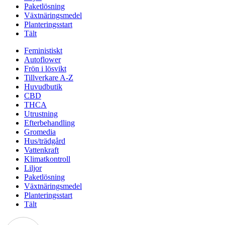
Paketlösning
Växtnäringsmedel
Planteringsstart
Tält
Feministiskt
Autoflower
Frön i lösvikt
Tillverkare A-Z
Huvudbutik
CBD
THCA
Utrustning
Efterbehandling
Gromedia
Hus/trädgård
Vattenkraft
Klimatkontroll
Liljor
Paketlösning
Växtnäringsmedel
Planteringsstart
Tält