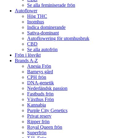
Se alla feminiserade frön
Autoflower
Hög THC
Inomhus
Indica dominerande
Sativa-dominant
Autoflowering för utomhusbruk
CBD
Se alla autofrön
Frön i lösvikt
Brands A-Z
Anesia Frön
Barneys gård
CPH frön
DNA-genetik
Nederländsk passion
Fastbuds frön
Växthus Frön
Kannabia
Purple City Genetics
Privat reserv
Ripper frön
Royal Queen frön
Superfrön