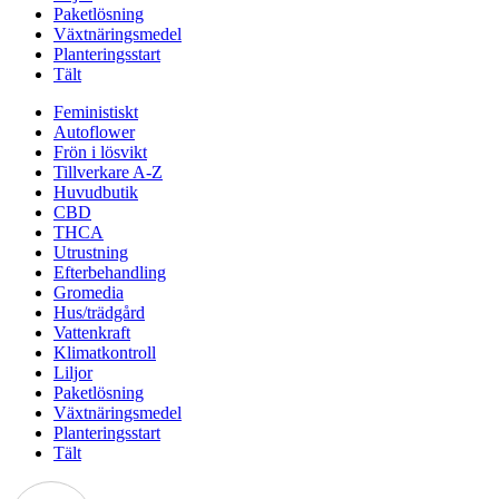
Paketlösning
Växtnäringsmedel
Planteringsstart
Tält
Feministiskt
Autoflower
Frön i lösvikt
Tillverkare A-Z
Huvudbutik
CBD
THCA
Utrustning
Efterbehandling
Gromedia
Hus/trädgård
Vattenkraft
Klimatkontroll
Liljor
Paketlösning
Växtnäringsmedel
Planteringsstart
Tält