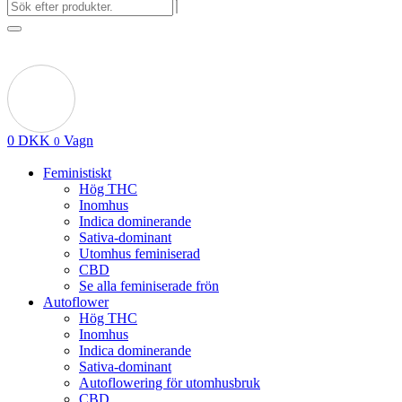
0
DKK
Vagn
0
Feministiskt
Hög THC
Inomhus
Indica dominerande
Sativa-dominant
Utomhus feminiserad
CBD
Se alla feminiserade frön
Autoflower
Hög THC
Inomhus
Indica dominerande
Sativa-dominant
Autoflowering för utomhusbruk
CBD