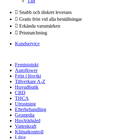
Tält
Snabb och diskret leverans
Gratis frön vid alla beställningar
Erkända varumärken
Prismatchning
Kundservice
Feministiskt
Autoflower
Frön i lösvikt
Tillverkare A-Z
Huvudbutik
CBD
THCA
Utrustning
Efterbehandling
Gromedia
Hus/trädgård
Vattenkraft
Klimatkontroll
Liljor