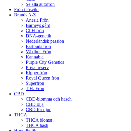
Se alla autofrön
Frön i lösvikt
Brands A-Z
Anesia Frön
Barneys gård
CPH frön
DNA-genetik
Nederländsk passion
Fastbuds frön
Växthus Frön
Kannabia
Purple City Genetics
Privat reserv
Ripper frön
Royal Queen frön
Superfrön
T.H. Frön
CBD
CBD-blomma och hasch
CBD olja
CBD för djur
THCA
THCA blomst
THCA hash
Huvudbutik