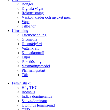
Bonger
Digitala vågar
Rökutrustning
Väskor, kläder och mycket mer.
Vape
Tillbehör
Utrustning
Efterbehandling
Gromedia
Hus/trädgård
Vattenkraft
Klimatkontroll
Liljor
Paketlösning
Växtnäringsmedel
Planteringsstart
Tält
Feministiskt
Hög THC
Inomhus
Indica dominerande
Sativa-dominant
Utomhus feminiserad
CBD