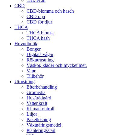
T.H. Frön
CBD
CBD-blomma och hasch
CBD olja
CBD för djur
THCA
THCA blomst
THCA hash
Huvudbutik
Bonger
Digitala vågar
Rökutrustning
Väskor, kläder och mycket mer.
Vape
Tillbehör
Utrustning
Efterbehandling
Gromedia
Hus/trädgård
Vattenkraft
Klimatkontroll
Liljor
Paketlösning
Växtnäringsmedel
Planteringsstart