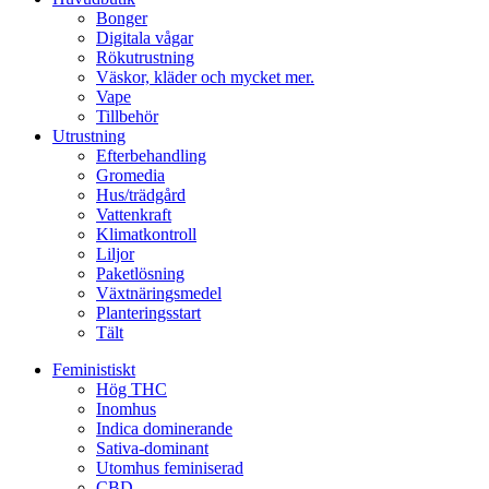
Bonger
Digitala vågar
Rökutrustning
Väskor, kläder och mycket mer.
Vape
Tillbehör
Utrustning
Efterbehandling
Gromedia
Hus/trädgård
Vattenkraft
Klimatkontroll
Liljor
Paketlösning
Växtnäringsmedel
Planteringsstart
Tält
Feministiskt
Hög THC
Inomhus
Indica dominerande
Sativa-dominant
Utomhus feminiserad
CBD