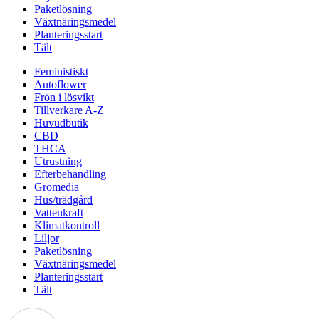
Paketlösning
Växtnäringsmedel
Planteringsstart
Tält
Feministiskt
Autoflower
Frön i lösvikt
Tillverkare A-Z
Huvudbutik
CBD
THCA
Utrustning
Efterbehandling
Gromedia
Hus/trädgård
Vattenkraft
Klimatkontroll
Liljor
Paketlösning
Växtnäringsmedel
Planteringsstart
Tält