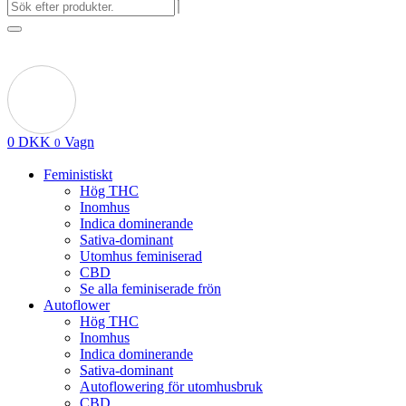
0
DKK
Vagn
0
Feministiskt
Hög THC
Inomhus
Indica dominerande
Sativa-dominant
Utomhus feminiserad
CBD
Se alla feminiserade frön
Autoflower
Hög THC
Inomhus
Indica dominerande
Sativa-dominant
Autoflowering för utomhusbruk
CBD