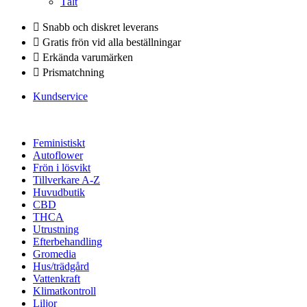
Tält
Snabb och diskret leverans
Gratis frön vid alla beställningar
Erkända varumärken
Prismatchning
Kundservice
Feministiskt
Autoflower
Frön i lösvikt
Tillverkare A-Z
Huvudbutik
CBD
THCA
Utrustning
Efterbehandling
Gromedia
Hus/trädgård
Vattenkraft
Klimatkontroll
Liljor