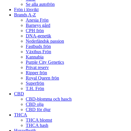
Se alla autofrön
Frön i lösvikt
Brands A-Z
Anesia Frön
Barneys gård
CPH frön
DNA-genetik
Nederländsk passion
Fastbuds frön
Växthus Frön
Kannabia
Purple City Genetics
Privat reserv
Ripper frön
Royal Queen frön
Superfrön
T.H. Frön
CBD
CBD-blomma och hasch
CBD olja
CBD för djur
THCA
THCA blomst
THCA hash
Huvudbutik