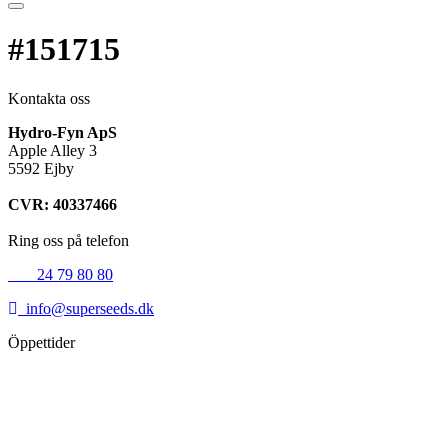
#151715
Kontakta oss
Hydro-Fyn ApS
Apple Alley 3
5592 Ejby
CVR: 40337466
Ring oss på telefon
+45
24 79 80 80
info@superseeds.dk
Öppettider
Måndag:
11.00 - 18.00
Tisdag:
11.00 - 18.00
Onsdag:
11.00 - 18.00
Torsdag:
11.00 - 18.00