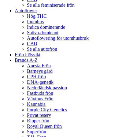
Se alla feminiserade frön
Autoflower
Hög THC
Inomhus
Indica dominerande
Sativa-dominant
Autoflowering för utomhusbruk
CBD
Se alla autofrön
Frön i lösvikt
Brands A-Z
Anesia Frön
Barneys gård
CPH frön
DNA-genetik
Nederländsk passion
Fastbuds frön
Växthus Frön
Kannabia
Purple City Genetics
Privat reserv
Ripper frön
Royal Queen frön
Superfrön