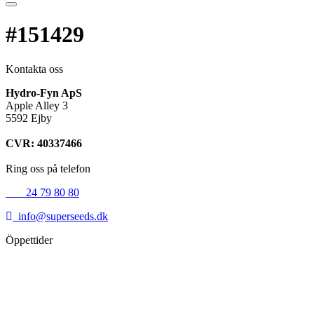
#151429
Kontakta oss
Hydro-Fyn ApS
Apple Alley 3
5592 Ejby
CVR: 40337466
Ring oss på telefon
+45
24 79 80 80
info@superseeds.dk
Öppettider
Måndag:
11.00 - 18.00
Tisdag:
11.00 - 18.00
Onsdag:
11.00 - 18.00
Torsdag:
11.00 - 18.00