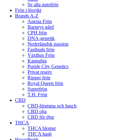
Se alla autofrön
Frön i lösvikt
Brands A-Z
Anesia Frön
Barneys gård
CPH frön
DNA-genetik
Nederländsk passion
Fastbuds frön
Växthus Frön
Kannabia
Purple City Genetics
Privat reserv
Ripper frön
Royal Queen frön
Superfrön
T.H. Frön
CBD
CBD-blomma och hasch
CBD olja
CBD för djur
THCA
THCA blomst
THCA hash
Huvudbutik