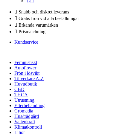
Tält
Snabb och diskret leverans
Gratis frön vid alla beställningar
Erkända varumärken
Prismatchning
Kundservice
Feministiskt
Autoflower
Frön i lösvikt
Tillverkare A-Z
Huvudbutik
CBD
THCA
Utrustning
Efterbehandling
Gromedia
Hus/trädgård
Vattenkraft
Klimatkontroll
Liljor