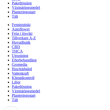
Paketlösning
Växtnäringsmedel
Planteringsstart
Tält
Feministiskt
Autoflower
Frön i lösvikt
Tillverkare A-Z
Huvudbutik
CBD
THCA
Utrustning
Efterbehandling
Gromedia
Hus/trädgård
Vattenkraft
Klimatkontroll
Liljor
Paketlösning
Växtnäringsmedel
Planteringsstart
Tält