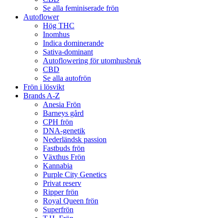
Se alla feminiserade frön
Autoflower
Hög THC
Inomhus
Indica dominerande
Sativa-dominant
Autoflowering för utomhusbruk
CBD
Se alla autofrön
Frön i lösvikt
Brands A-Z
Anesia Frön
Barneys gård
CPH frön
DNA-genetik
Nederländsk passion
Fastbuds frön
Växthus Frön
Kannabia
Purple City Genetics
Privat reserv
Ripper frön
Royal Queen frön
Superfrön