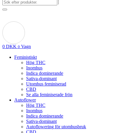
0
DKK
Vagn
0
Feministiskt
Hög THC
Inomhus
Indica dominerande
Sativa-dominant
Utomhus feminiserad
CBD
Se alla feminiserade frön
Autoflower
Hög THC
Inomhus
Indica dominerande
Sativa-dominant
Autoflowering för utomhusbruk
CBD