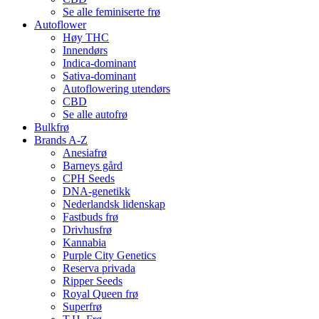
Se alle feminiserte frø
Autoflower
Høy THC
Innendørs
Indica-dominant
Sativa-dominant
Autoflowering utendørs
CBD
Se alle autofrø
Bulkfrø
Brands A-Z
Anesiafrø
Barneys gård
CPH Seeds
DNA-genetikk
Nederlandsk lidenskap
Fastbuds frø
Drivhusfrø
Kannabia
Purple City Genetics
Reserva privada
Ripper Seeds
Royal Queen frø
Superfrø