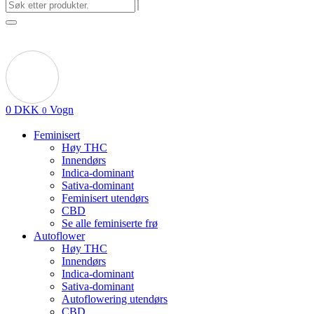
0
DKK
Vogn
0
Feminisert
Høy THC
Innendørs
Indica-dominant
Sativa-dominant
Feminisert utendørs
CBD
Se alle feminiserte frø
Autoflower
Høy THC
Innendørs
Indica-dominant
Sativa-dominant
Autoflowering utendørs
CBD