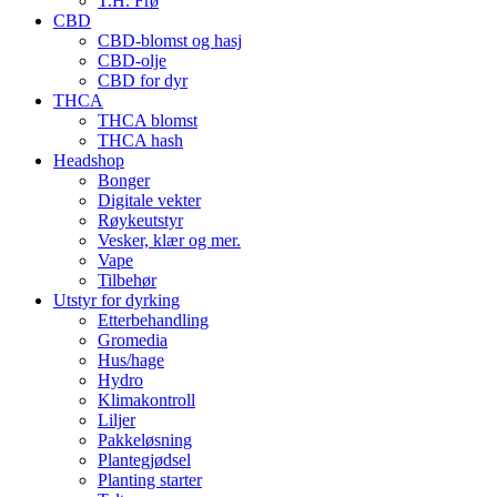
T.H. Frø
CBD
CBD-blomst og hasj
CBD-olje
CBD for dyr
THCA
THCA blomst
THCA hash
Headshop
Bonger
Digitale vekter
Røykeutstyr
Vesker, klær og mer.
Vape
Tilbehør
Utstyr for dyrking
Etterbehandling
Gromedia
Hus/hage
Hydro
Klimakontroll
Liljer
Pakkeløsning
Plantegjødsel
Planting starter