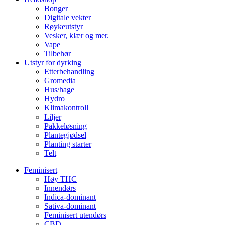
Bonger
Digitale vekter
Røykeutstyr
Vesker, klær og mer.
Vape
Tilbehør
Utstyr for dyrking
Etterbehandling
Gromedia
Hus/hage
Hydro
Klimakontroll
Liljer
Pakkeløsning
Plantegjødsel
Planting starter
Telt
Feminisert
Høy THC
Innendørs
Indica-dominant
Sativa-dominant
Feminisert utendørs
CBD