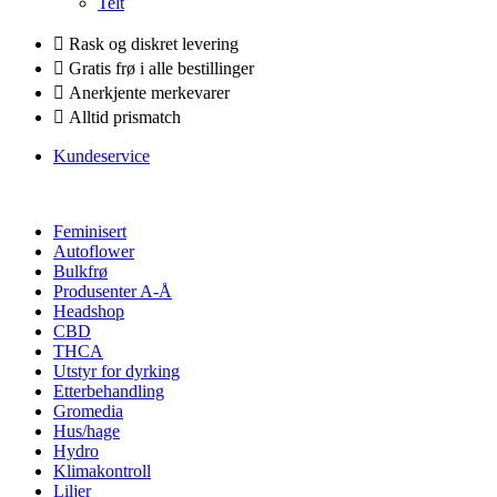
Telt
Rask og diskret levering
Gratis frø i alle bestillinger
Anerkjente merkevarer
Alltid prismatch
Kundeservice
Feminisert
Autoflower
Bulkfrø
Produsenter A-Å
Headshop
CBD
THCA
Utstyr for dyrking
Etterbehandling
Gromedia
Hus/hage
Hydro
Klimakontroll
Liljer