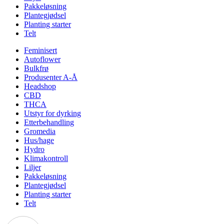
Pakkeløsning
Plantegjødsel
Planting starter
Telt
Feminisert
Autoflower
Bulkfrø
Produsenter A-Å
Headshop
CBD
THCA
Utstyr for dyrking
Etterbehandling
Gromedia
Hus/hage
Hydro
Klimakontroll
Liljer
Pakkeløsning
Plantegjødsel
Planting starter
Telt