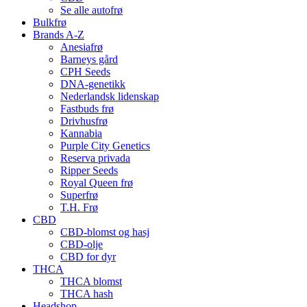
Se alle autofrø
Bulkfrø
Brands A-Z
Anesiafrø
Barneys gård
CPH Seeds
DNA-genetikk
Nederlandsk lidenskap
Fastbuds frø
Drivhusfrø
Kannabia
Purple City Genetics
Reserva privada
Ripper Seeds
Royal Queen frø
Superfrø
T.H. Frø
CBD
CBD-blomst og hasj
CBD-olje
CBD for dyr
THCA
THCA blomst
THCA hash
Headshop