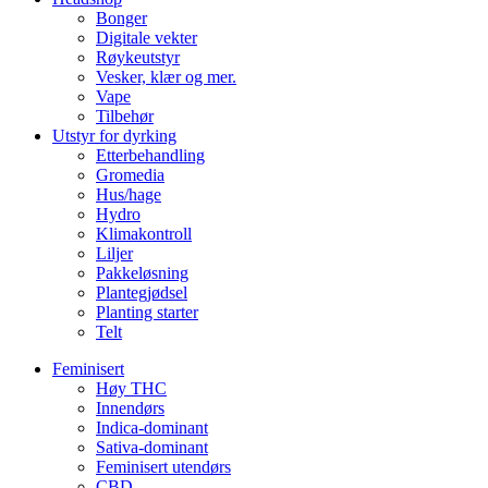
Bonger
Digitale vekter
Røykeutstyr
Vesker, klær og mer.
Vape
Tilbehør
Utstyr for dyrking
Etterbehandling
Gromedia
Hus/hage
Hydro
Klimakontroll
Liljer
Pakkeløsning
Plantegjødsel
Planting starter
Telt
Feminisert
Høy THC
Innendørs
Indica-dominant
Sativa-dominant
Feminisert utendørs
CBD