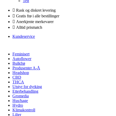
Telt
Rask og diskret levering
Gratis frø i alle bestillinger
Anerkjente merkevarer
Alltid prismatch
Kundeservice
Feminisert
Autoflower
Bulkfrø
Produsenter A-Å
Headshop
CBD
THCA
Utstyr for dyrking
Etterbehandling
Gromedia
Hus/hage
Hydro
Klimakontroll
Liljer