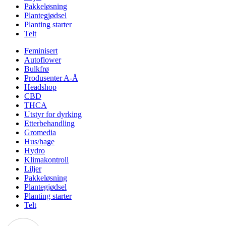
Pakkeløsning
Plantegjødsel
Planting starter
Telt
Feminisert
Autoflower
Bulkfrø
Produsenter A-Å
Headshop
CBD
THCA
Utstyr for dyrking
Etterbehandling
Gromedia
Hus/hage
Hydro
Klimakontroll
Liljer
Pakkeløsning
Plantegjødsel
Planting starter
Telt