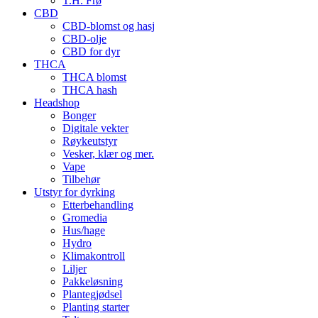
T.H. Frø
CBD
CBD-blomst og hasj
CBD-olje
CBD for dyr
THCA
THCA blomst
THCA hash
Headshop
Bonger
Digitale vekter
Røykeutstyr
Vesker, klær og mer.
Vape
Tilbehør
Utstyr for dyrking
Etterbehandling
Gromedia
Hus/hage
Hydro
Klimakontroll
Liljer
Pakkeløsning
Plantegjødsel
Planting starter