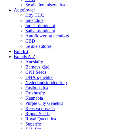
Se alle feminiserte frø
Autoflower
Høy THC
Innendørs
Indica-dominant
Sativa-dominant
Autoflowering utendørs
CBD
Se alle autofrø
Bulkfrø
Brands A-Z
Anesiafrø
Barneys gård
CPH Seeds
DNA-genetikk
Nederlandsk lidenskap
Fastbuds frø
Drivhusfrø
Kannabia
Purple City Genetics
Reserva privada
Ripper Seeds
Royal Queen frø
Superfrø