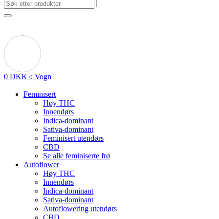
0
DKK
Vogn
0
Feminisert
Høy THC
Innendørs
Indica-dominant
Sativa-dominant
Feminisert utendørs
CBD
Se alle feminiserte frø
Autoflower
Høy THC
Innendørs
Indica-dominant
Sativa-dominant
Autoflowering utendørs
CBD