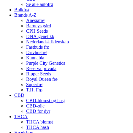
Se alle autofrø
Bulkfrø
Brands A-Z
Anesiafrø
Barneys gård
CPH Seeds
DNA-genetikk
Nederlandsk lidenskap
Fastbuds frø
Drivhusfrø
Kannabia
Purple City Genetics
Reserva privada
Ripper Seeds
Royal Queen frø
Superfrø
T.H. Frø
CBD
CBD-blomst og hasj
CBD-olje
CBD for dyr
THCA
THCA blomst
THCA hash
Headshop