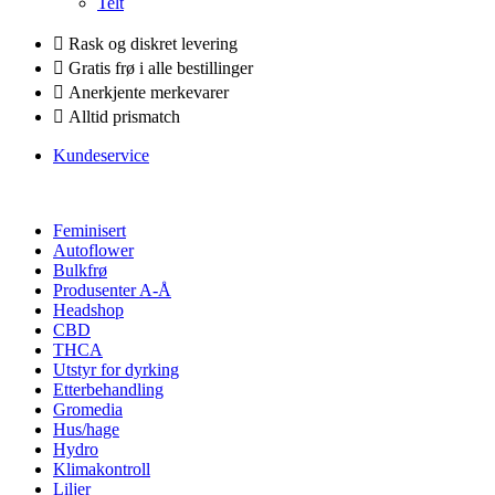
Telt
Rask og diskret levering
Gratis frø i alle bestillinger
Anerkjente merkevarer
Alltid prismatch
Kundeservice
Feminisert
Autoflower
Bulkfrø
Produsenter A-Å
Headshop
CBD
THCA
Utstyr for dyrking
Etterbehandling
Gromedia
Hus/hage
Hydro
Klimakontroll
Liljer