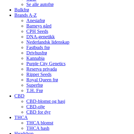
Se alle autofrø
Bulkfrø
Brands A-Z
Anesiafrø
Barneys gård
CPH Seeds
DNA-genetikk
Nederlandsk lidenskap
Fastbuds frø
Drivhusfrø
Kannabia
Purple City Genetics
Reserva privada
Ripper Seeds
Royal Queen frø
Superfrø
T.H. Frø
CBD
CBD-blomst og hasj
CBD-olje
CBD for dyr
THCA
THCA blomst
THCA hash
Headshop