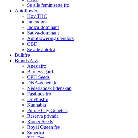
Se alle feminiserte frø
Autoflower
Høy THC
Innendørs
Indica-dominant
Sativa-dominant
Autoflowering utendørs
CBD
Se alle autofrø
Bulkfrø
Brands A-Z
Anesiafrø
Barneys gård
CPH Seeds
DNA-genetikk
Nederlandsk lidenskap
Fastbuds frø
Drivhusfrø
Kannabia
Purple City Genetics
Reserva privada
Ripper Seeds
Royal Queen frø
Superfrø