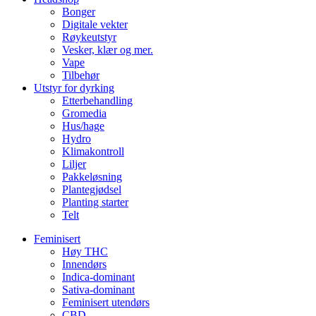
Bonger
Digitale vekter
Røykeutstyr
Vesker, klær og mer.
Vape
Tilbehør
Utstyr for dyrking
Etterbehandling
Gromedia
Hus/hage
Hydro
Klimakontroll
Liljer
Pakkeløsning
Plantegjødsel
Planting starter
Telt
Feminisert
Høy THC
Innendørs
Indica-dominant
Sativa-dominant
Feminisert utendørs
CBD