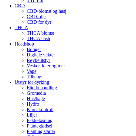
T.H. Frø
CBD
CBD-blomst og hasj
CBD-olje
CBD for dyr
THCA
THCA blomst
THCA hash
Headshop
Bonger
Digitale vekter
Røykeutstyr
Vesker, klær og mer.
Vape
Tilbehør
Utstyr for dyrking
Etterbehandling
Gromedia
Hus/hage
Hydro
Klimakontroll
Liljer
Pakkeløsning
Plantegjødsel
Planting starter