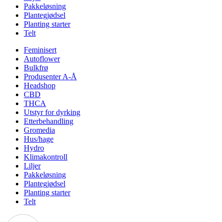
Pakkeløsning
Plantegjødsel
Planting starter
Telt
Feminisert
Autoflower
Bulkfrø
Produsenter A-Å
Headshop
CBD
THCA
Utstyr for dyrking
Etterbehandling
Gromedia
Hus/hage
Hydro
Klimakontroll
Liljer
Pakkeløsning
Plantegjødsel
Planting starter
Telt