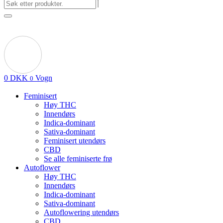
0
DKK
Vogn
0
Feminisert
Høy THC
Innendørs
Indica-dominant
Sativa-dominant
Feminisert utendørs
CBD
Se alle feminiserte frø
Autoflower
Høy THC
Innendørs
Indica-dominant
Sativa-dominant
Autoflowering utendørs
CBD