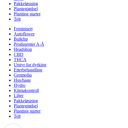
Pakkeløsning
Plantegjødsel
Planting starter
Telt
Feminisert
Autoflower
Bulkfrø
Produsenter A-Å
Headshop
CBD
THCA
Utstyr for dyrking
Etterbehandling
Gromedia
Hus/hage
Hydro
Klimakontroll
Liljer
Pakkeløsning
Plantegjødsel
Planting starter
Telt