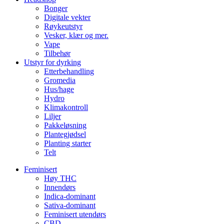
Bonger
Digitale vekter
Røykeutstyr
Vesker, klær og mer.
Vape
Tilbehør
Utstyr for dyrking
Etterbehandling
Gromedia
Hus/hage
Hydro
Klimakontroll
Liljer
Pakkeløsning
Plantegjødsel
Planting starter
Telt
Feminisert
Høy THC
Innendørs
Indica-dominant
Sativa-dominant
Feminisert utendørs
CBD