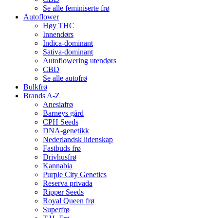
Se alle feminiserte frø
Autoflower
Høy THC
Innendørs
Indica-dominant
Sativa-dominant
Autoflowering utendørs
CBD
Se alle autofrø
Bulkfrø
Brands A-Z
Anesiafrø
Barneys gård
CPH Seeds
DNA-genetikk
Nederlandsk lidenskap
Fastbuds frø
Drivhusfrø
Kannabia
Purple City Genetics
Reserva privada
Ripper Seeds
Royal Queen frø
Superfrø