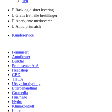
Telt
Rask og diskret levering
Gratis frø i alle bestillinger
Anerkjente merkevarer
Alltid prismatch
Kundeservice
Feminisert
Autoflower
Bulkfrø
Produsenter A-Å
Headshop
CBD
THCA
Utstyr for dyrking
Etterbehandling
Gromedia
Hus/hage
Hydro
Klimakontroll
Liljer