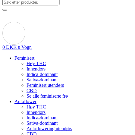
0
DKK
Vogn
0
Feminisert
Høy THC
Innendørs
Indica-dominant
Sativa-dominant
Feminisert utendørs
CBD
Se alle feminiserte frø
Autoflower
Høy THC
Innendørs
Indica-dominant
Sativa-dominant
Autoflowering utendørs
CBD