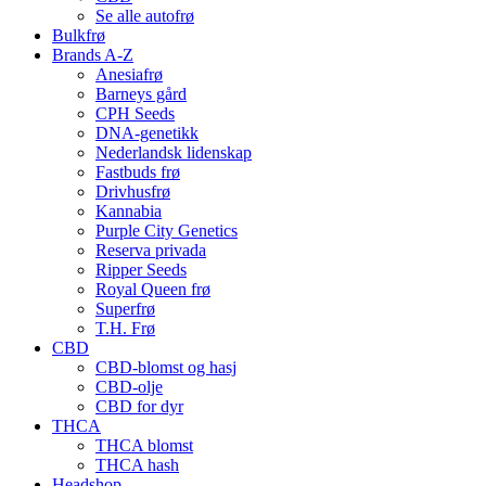
Se alle autofrø
Bulkfrø
Brands A-Z
Anesiafrø
Barneys gård
CPH Seeds
DNA-genetikk
Nederlandsk lidenskap
Fastbuds frø
Drivhusfrø
Kannabia
Purple City Genetics
Reserva privada
Ripper Seeds
Royal Queen frø
Superfrø
T.H. Frø
CBD
CBD-blomst og hasj
CBD-olje
CBD for dyr
THCA
THCA blomst
THCA hash
Headshop