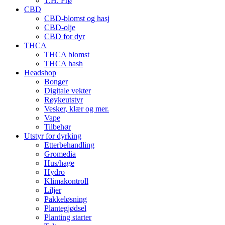
T.H. Frø
CBD
CBD-blomst og hasj
CBD-olje
CBD for dyr
THCA
THCA blomst
THCA hash
Headshop
Bonger
Digitale vekter
Røykeutstyr
Vesker, klær og mer.
Vape
Tilbehør
Utstyr for dyrking
Etterbehandling
Gromedia
Hus/hage
Hydro
Klimakontroll
Liljer
Pakkeløsning
Plantegjødsel
Planting starter