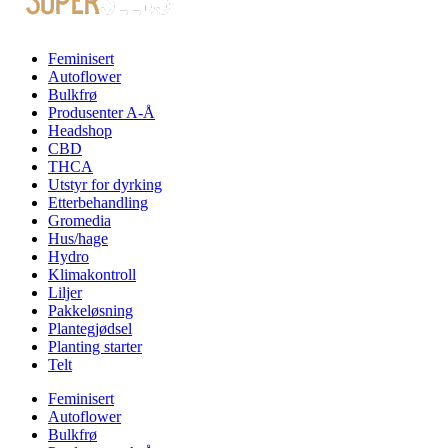
Feminisert
Autoflower
Bulkfrø
Produsenter A-Å
Headshop
CBD
THCA
Utstyr for dyrking
Etterbehandling
Gromedia
Hus/hage
Hydro
Klimakontroll
Liljer
Pakkeløsning
Plantegjødsel
Planting starter
Telt
Feminisert
Autoflower
Bulkfrø