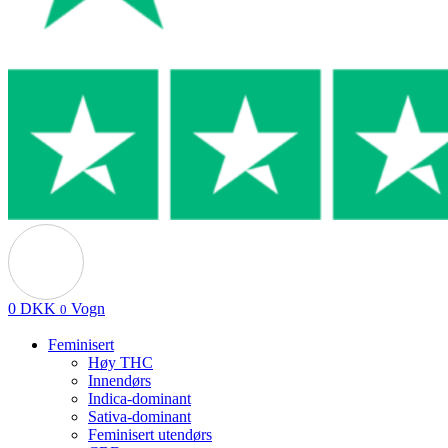
0
DKK
Vogn
0
Feminisert
Høy THC
Innendørs
Indica-dominant
Sativa-dominant
Feminisert utendørs