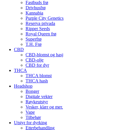
Fastbuds frø
Drivhusfrø
Kannabia
Purple City Genetics
Reserva privada
Ripper Seeds
Royal Queen frø
Superfrø
T.H. Frø
CBD
CBD-blomst og hasj
CBD-olje
CBD for dyr
THCA
THCA blomst
THCA hash
Headshop
Bonger
Digitale vekter
Røykeutstyr
Vesker, klær og mer.
Vape
Tilbehør
Utstyr for dyrking
Etterbehandling