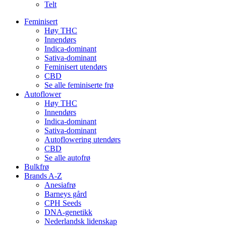
Telt
Feminisert
Høy THC
Innendørs
Indica-dominant
Sativa-dominant
Feminisert utendørs
CBD
Se alle feminiserte frø
Autoflower
Høy THC
Innendørs
Indica-dominant
Sativa-dominant
Autoflowering utendørs
CBD
Se alle autofrø
Bulkfrø
Brands A-Z
Anesiafrø
Barneys gård
CPH Seeds
DNA-genetikk
Nederlandsk lidenskap