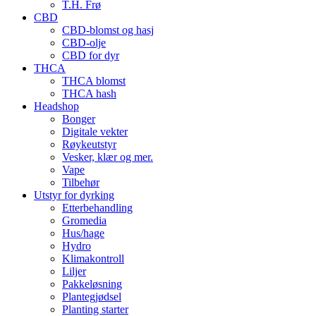
T.H. Frø
CBD
CBD-blomst og hasj
CBD-olje
CBD for dyr
THCA
THCA blomst
THCA hash
Headshop
Bonger
Digitale vekter
Røykeutstyr
Vesker, klær og mer.
Vape
Tilbehør
Utstyr for dyrking
Etterbehandling
Gromedia
Hus/hage
Hydro
Klimakontroll
Liljer
Pakkeløsning
Plantegjødsel
Planting starter