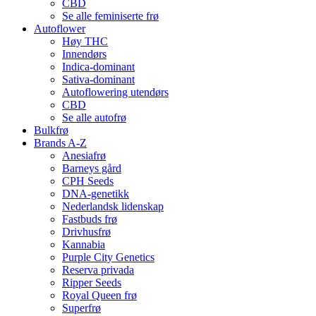
CBD
Se alle feminiserte frø
Autoflower
Høy THC
Innendørs
Indica-dominant
Sativa-dominant
Autoflowering utendørs
CBD
Se alle autofrø
Bulkfrø
Brands A-Z
Anesiafrø
Barneys gård
CPH Seeds
DNA-genetikk
Nederlandsk lidenskap
Fastbuds frø
Drivhusfrø
Kannabia
Purple City Genetics
Reserva privada
Ripper Seeds
Royal Queen frø
Superfrø