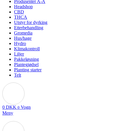
Produsenter A-Å
Headshop
CBD
THCA
Utstyr for dyrking
Etterbehandling
Gromedia
Hus/hage
Hydro
Klimakontroll
Liljer
Pakkeløsning
Plantegjødsel
Planting starter
Telt
0
DKK
Vogn
0
Meny