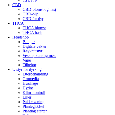
T.H. Frø
CBD
CBD-blomst og hasj
CBD-olje
CBD for dyr
THCA
THCA blomst
THCA hash
Headshop
Bonger
Digitale vekter
Røykeutstyr
Vesker, klær og mer.
Vape
Tilbehør
Utstyr for dyrking
Etterbehandling
Gromedia
Hus/hage
Hydro
Klimakontroll
Liljer
Pakkeløsning
Plantegjødsel
Planting starter