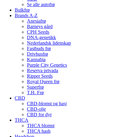
Se alle autofrø
Bulkfrø
Brands A-Z
Anesiafrø
Barneys gård
CPH Seeds
DNA-genetikk
Nederlandsk lidenskap
Fastbuds frø
Drivhusfrø
Kannabia
Purple City Genetics
Reserva privada
Ripper Seeds
Royal Queen frø
Superfrø
T.H. Frø
CBD
CBD-blomst og hasj
CBD-olje
CBD for dyr
THCA
THCA blomst
THCA hash
Headshop