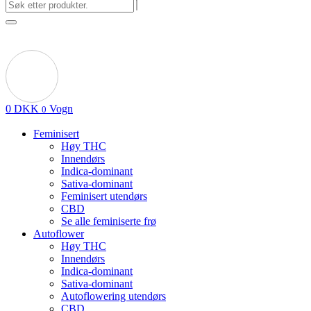
0
DKK
Vogn
0
Feminisert
Høy THC
Innendørs
Indica-dominant
Sativa-dominant
Feminisert utendørs
CBD
Se alle feminiserte frø
Autoflower
Høy THC
Innendørs
Indica-dominant
Sativa-dominant
Autoflowering utendørs
CBD