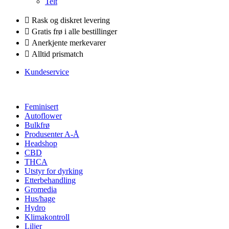
Telt
Rask og diskret levering
Gratis frø i alle bestillinger
Anerkjente merkevarer
Alltid prismatch
Kundeservice
Feminisert
Autoflower
Bulkfrø
Produsenter A-Å
Headshop
CBD
THCA
Utstyr for dyrking
Etterbehandling
Gromedia
Hus/hage
Hydro
Klimakontroll
Liljer