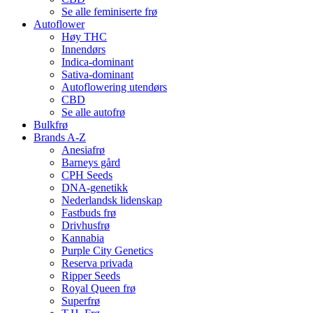
Se alle feminiserte frø
Autoflower
Høy THC
Innendørs
Indica-dominant
Sativa-dominant
Autoflowering utendørs
CBD
Se alle autofrø
Bulkfrø
Brands A-Z
Anesiafrø
Barneys gård
CPH Seeds
DNA-genetikk
Nederlandsk lidenskap
Fastbuds frø
Drivhusfrø
Kannabia
Purple City Genetics
Reserva privada
Ripper Seeds
Royal Queen frø
Superfrø