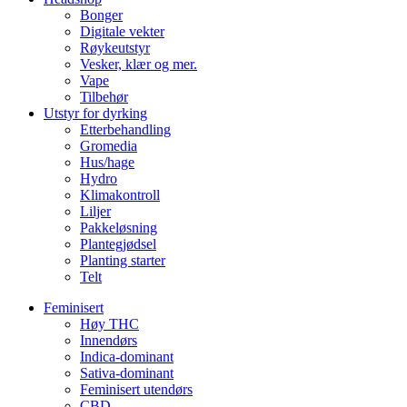
Bonger
Digitale vekter
Røykeutstyr
Vesker, klær og mer.
Vape
Tilbehør
Utstyr for dyrking
Etterbehandling
Gromedia
Hus/hage
Hydro
Klimakontroll
Liljer
Pakkeløsning
Plantegjødsel
Planting starter
Telt
Feminisert
Høy THC
Innendørs
Indica-dominant
Sativa-dominant
Feminisert utendørs
CBD