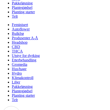
Pakkeløsning
Plantegjødsel
Planting starter
Telt
Feminisert
Autoflower
Bulkfrø
Produsenter A-Å
Headshop
CBD
THCA
Utstyr for dyrking
Etterbehandling
Gromedia
Hus/hage
Hydro
Klimakontroll
Liljer
Pakkeløsning
Plantegjødsel
Planting starter
Telt