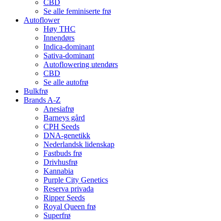
CBD
Se alle feminiserte frø
Autoflower
Høy THC
Innendørs
Indica-dominant
Sativa-dominant
Autoflowering utendørs
CBD
Se alle autofrø
Bulkfrø
Brands A-Z
Anesiafrø
Barneys gård
CPH Seeds
DNA-genetikk
Nederlandsk lidenskap
Fastbuds frø
Drivhusfrø
Kannabia
Purple City Genetics
Reserva privada
Ripper Seeds
Royal Queen frø
Superfrø