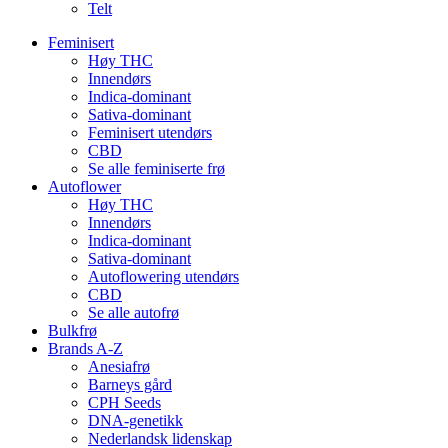
Telt
Feminisert
Høy THC
Innendørs
Indica-dominant
Sativa-dominant
Feminisert utendørs
CBD
Se alle feminiserte frø
Autoflower
Høy THC
Innendørs
Indica-dominant
Sativa-dominant
Autoflowering utendørs
CBD
Se alle autofrø
Bulkfrø
Brands A-Z
Anesiafrø
Barneys gård
CPH Seeds
DNA-genetikk
Nederlandsk lidenskap