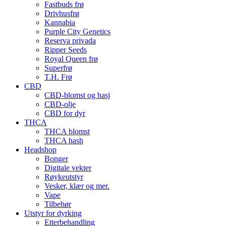
Fastbuds frø
Drivhusfrø
Kannabia
Purple City Genetics
Reserva privada
Ripper Seeds
Royal Queen frø
Superfrø
T.H. Frø
CBD
CBD-blomst og hasj
CBD-olje
CBD for dyr
THCA
THCA blomst
THCA hash
Headshop
Bonger
Digitale vekter
Røykeutstyr
Vesker, klær og mer.
Vape
Tilbehør
Utstyr for dyrking
Etterbehandling