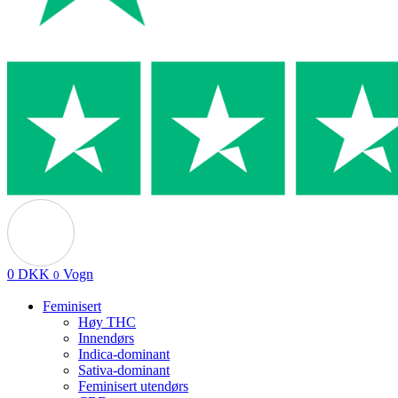
0
DKK
Vogn
0
Feminisert
Høy THC
Innendørs
Indica-dominant
Sativa-dominant
Feminisert utendørs