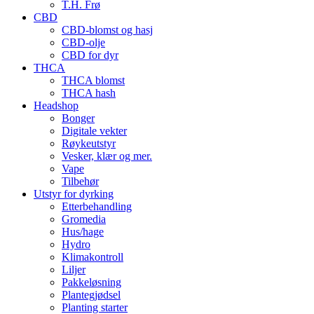
T.H. Frø
CBD
CBD-blomst og hasj
CBD-olje
CBD for dyr
THCA
THCA blomst
THCA hash
Headshop
Bonger
Digitale vekter
Røykeutstyr
Vesker, klær og mer.
Vape
Tilbehør
Utstyr for dyrking
Etterbehandling
Gromedia
Hus/hage
Hydro
Klimakontroll
Liljer
Pakkeløsning
Plantegjødsel
Planting starter