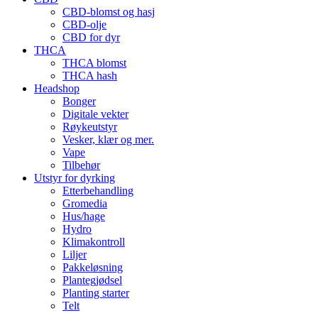
CBD-blomst og hasj
CBD-olje
CBD for dyr
THCA
THCA blomst
THCA hash
Headshop
Bonger
Digitale vekter
Røykeutstyr
Vesker, klær og mer.
Vape
Tilbehør
Utstyr for dyrking
Etterbehandling
Gromedia
Hus/hage
Hydro
Klimakontroll
Liljer
Pakkeløsning
Plantegjødsel
Planting starter
Telt