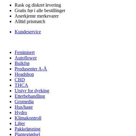
Rask og diskret levering
Gratis frø i alle bestillinger
Anerkjente merkevarer
Alltid prismatch
Kundeservice
Feminisert
Autoflower
Bulkfrø
Produsenter A-Å
Headshop
CBD
THCA
Utstyr for dyrking
Etterbehandling
Gromedia
Hus/hage
Hydro
Klimakontroll
Liljer
Pakkeløsning
Plantegjødsel