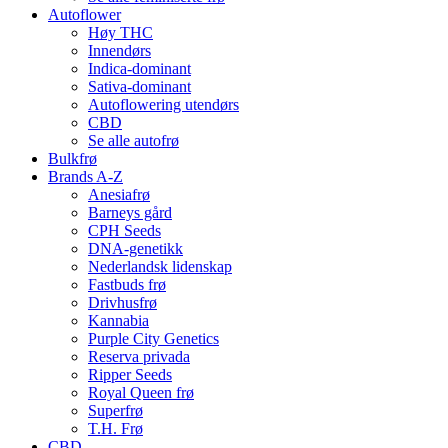
Autoflower
Høy THC
Innendørs
Indica-dominant
Sativa-dominant
Autoflowering utendørs
CBD
Se alle autofrø
Bulkfrø
Brands A-Z
Anesiafrø
Barneys gård
CPH Seeds
DNA-genetikk
Nederlandsk lidenskap
Fastbuds frø
Drivhusfrø
Kannabia
Purple City Genetics
Reserva privada
Ripper Seeds
Royal Queen frø
Superfrø
T.H. Frø
CBD