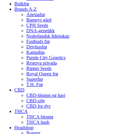
Bulkfrø
Brands A-Z
Anesiafrø
Barneys gård
CPH Seeds
DNA-genetikk
Nederlandsk lidenskap
Fastbuds frø
Drivhusfrø
Kannabia
Purple City Genetics
Reserva privada
Ripper Seeds
Royal Queen frø
Superfrø
T.H. Frø
CBD
CBD-blomst og hasj
CBD-olje
CBD for dyr
THCA
THCA blomst
THCA hash
Headshop
Bonger