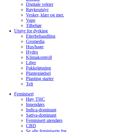
Digitale vekter
Røykeutstyr
Vesker, klær og mer.
Vape
Tilbehør
Utstyr for dyrking
Etterbehandling
Gromedia
Hus/hage
Hydro
Klimakontroll
Liljer
Pakkeløsning
Plantegjødsel
Planting starter
Telt
Feminisert
Høy THC
Innendørs
Indica-dominant
Sativa-dominant
Feminisert utendørs
CBD
Se alle feminiserte frø