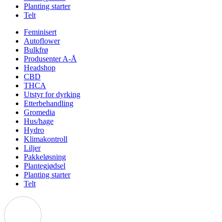
Planting starter
Telt
Feminisert
Autoflower
Bulkfrø
Produsenter A-Å
Headshop
CBD
THCA
Utstyr for dyrking
Etterbehandling
Gromedia
Hus/hage
Hydro
Klimakontroll
Liljer
Pakkeløsning
Plantegjødsel
Planting starter
Telt