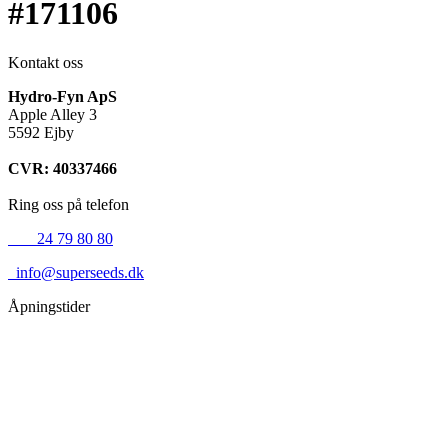
#171106
Kontakt oss
Hydro-Fyn ApS
Apple Alley 3
5592 Ejby
CVR: 40337466
Ring oss på telefon
+45
24 79 80 80
info@superseeds.dk
Åpningstider
Mandag:
11.00 - 18.00
Tirsdag:
11.00 - 18.00
Onsdag:
11.00 - 18.00
Torsdag:
11.00 - 18.00
Fredag:
11.00 - 16.00