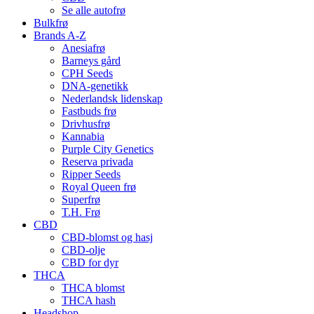
Se alle autofrø
Bulkfrø
Brands A-Z
Anesiafrø
Barneys gård
CPH Seeds
DNA-genetikk
Nederlandsk lidenskap
Fastbuds frø
Drivhusfrø
Kannabia
Purple City Genetics
Reserva privada
Ripper Seeds
Royal Queen frø
Superfrø
T.H. Frø
CBD
CBD-blomst og hasj
CBD-olje
CBD for dyr
THCA
THCA blomst
THCA hash
Headshop