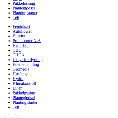
Pakkeløsning
Plantegjødsel
Planting starter
Telt
Feminisert
Autoflower
Bulkfrø
Produsenter A-Å
Headshop
CBD
THCA
Utstyr for dyrking
Etterbehandling
Gromedia
Hus/hage
Hydro
Klimakontroll
Liljer
Pakkeløsning
Plantegjødsel
Planting starter
Telt