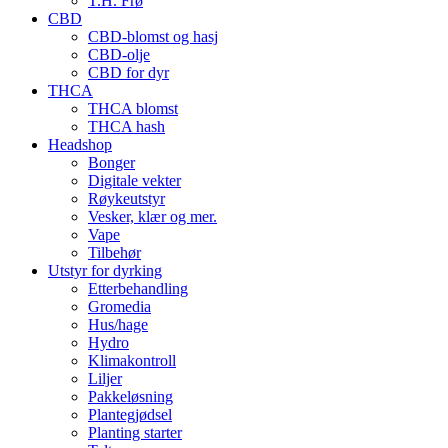
T.H. Frø
CBD
CBD-blomst og hasj
CBD-olje
CBD for dyr
THCA
THCA blomst
THCA hash
Headshop
Bonger
Digitale vekter
Røykeutstyr
Vesker, klær og mer.
Vape
Tilbehør
Utstyr for dyrking
Etterbehandling
Gromedia
Hus/hage
Hydro
Klimakontroll
Liljer
Pakkeløsning
Plantegjødsel
Planting starter