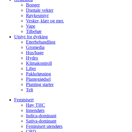
Bonger
Digitale vekter
Røykeutstyr
Vesker, klær og mer.
Vape
Tilbehør
Utstyr for dyrking
Etterbehandling
Gromedia
Hus/hage
Hydro
Klimakontroll
Liljer
Pakkeløsning
Plantegjødsel
Planting starter
Telt
Feminisert
Høy THC
Innendørs
Indica-dominant
Sativa-dominant
Feminisert utendørs
CBD