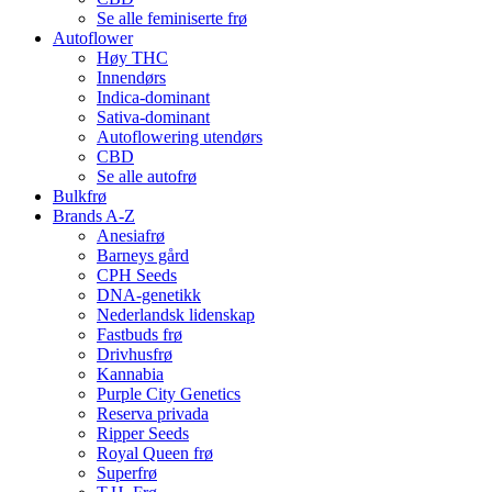
Se alle feminiserte frø
Autoflower
Høy THC
Innendørs
Indica-dominant
Sativa-dominant
Autoflowering utendørs
CBD
Se alle autofrø
Bulkfrø
Brands A-Z
Anesiafrø
Barneys gård
CPH Seeds
DNA-genetikk
Nederlandsk lidenskap
Fastbuds frø
Drivhusfrø
Kannabia
Purple City Genetics
Reserva privada
Ripper Seeds
Royal Queen frø
Superfrø