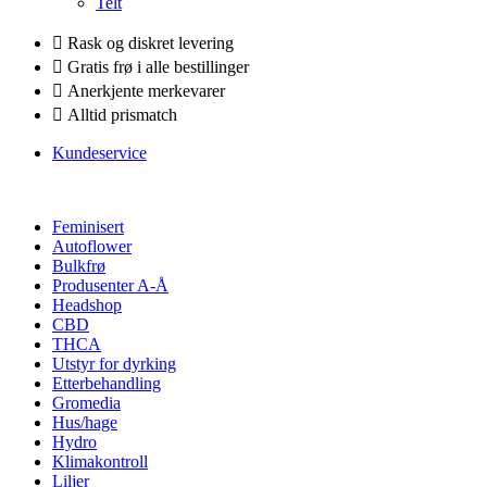
Telt
Rask og diskret levering
Gratis frø i alle bestillinger
Anerkjente merkevarer
Alltid prismatch
Kundeservice
Feminisert
Autoflower
Bulkfrø
Produsenter A-Å
Headshop
CBD
THCA
Utstyr for dyrking
Etterbehandling
Gromedia
Hus/hage
Hydro
Klimakontroll
Liljer