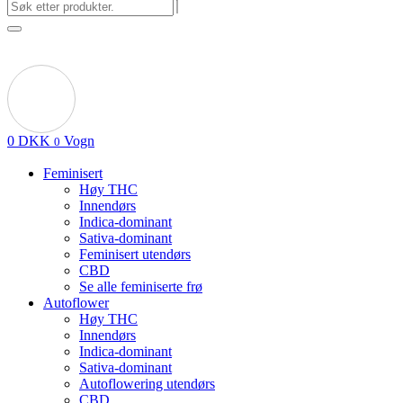
0
DKK
Vogn
0
Feminisert
Høy THC
Innendørs
Indica-dominant
Sativa-dominant
Feminisert utendørs
CBD
Se alle feminiserte frø
Autoflower
Høy THC
Innendørs
Indica-dominant
Sativa-dominant
Autoflowering utendørs
CBD