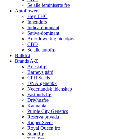
Se alle feminiserte frø
Autoflower
Høy THC
Innendørs
Indica-dominant
Sativa-dominant
Autoflowering utendørs
CBD
Se alle autofrø
Bulkfrø
Brands A-Z
Anesiafrø
Barneys gård
CPH Seeds
DNA-genetikk
Nederlandsk lidenskap
Fastbuds frø
Drivhusfrø
Kannabia
Purple City Genetics
Reserva privada
Ripper Seeds
Royal Queen frø
Superfrø