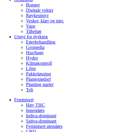
Bonger
Digitale vekter
Røykeutstyr
Vesker, klær og mer.
Vape
Tilbehør
Utstyr for dyrking
Etterbehandling
Gromedia
Hus/hage
Hydro
Klimakontroll
Liljer
Pakkeløsning
Plantegjødsel
Planting starter
Telt
Feminisert
Høy THC
Innendørs
Indica-dominant
Sativa-dominant
Feminisert utendørs
CBD