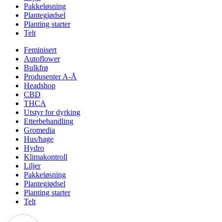
Pakkeløsning
Plantegjødsel
Planting starter
Telt
Feminisert
Autoflower
Bulkfrø
Produsenter A-Å
Headshop
CBD
THCA
Utstyr for dyrking
Etterbehandling
Gromedia
Hus/hage
Hydro
Klimakontroll
Liljer
Pakkeløsning
Plantegjødsel
Planting starter
Telt