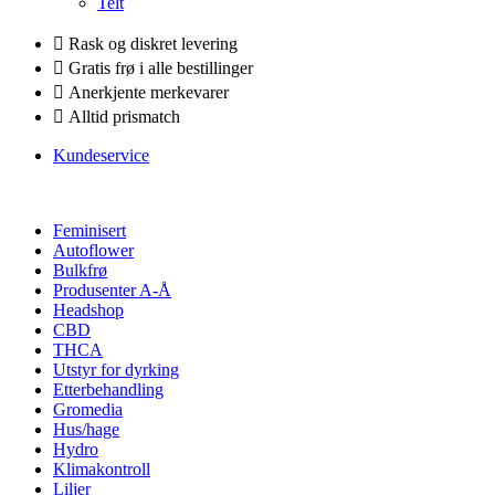
Telt
Rask og diskret levering
Gratis frø i alle bestillinger
Anerkjente merkevarer
Alltid prismatch
Kundeservice
Feminisert
Autoflower
Bulkfrø
Produsenter A-Å
Headshop
CBD
THCA
Utstyr for dyrking
Etterbehandling
Gromedia
Hus/hage
Hydro
Klimakontroll
Liljer