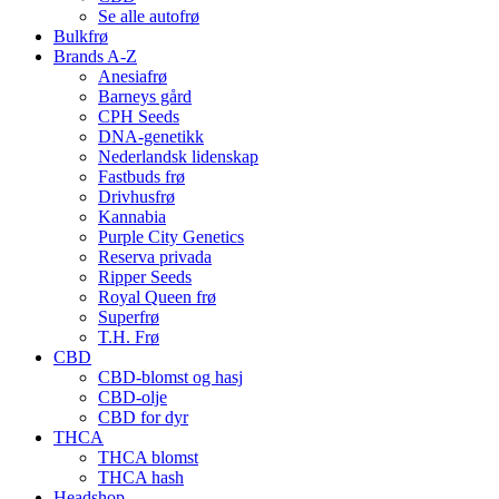
Se alle autofrø
Bulkfrø
Brands A-Z
Anesiafrø
Barneys gård
CPH Seeds
DNA-genetikk
Nederlandsk lidenskap
Fastbuds frø
Drivhusfrø
Kannabia
Purple City Genetics
Reserva privada
Ripper Seeds
Royal Queen frø
Superfrø
T.H. Frø
CBD
CBD-blomst og hasj
CBD-olje
CBD for dyr
THCA
THCA blomst
THCA hash
Headshop