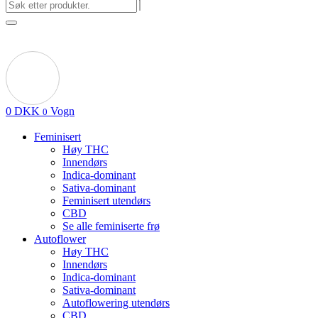
0
DKK
Vogn
0
Feminisert
Høy THC
Innendørs
Indica-dominant
Sativa-dominant
Feminisert utendørs
CBD
Se alle feminiserte frø
Autoflower
Høy THC
Innendørs
Indica-dominant
Sativa-dominant
Autoflowering utendørs
CBD