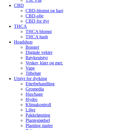
T.H. Frø
CBD
CBD-blomst og hasj
CBD-olje
CBD for dyr
THCA
THCA blomst
THCA hash
Headshop
Bonger
Digitale vekter
Røykeutstyr
Vesker, klær og mer.
Vape
Tilbehør
Utstyr for dyrking
Etterbehandling
Gromedia
Hus/hage
Hydro
Klimakontroll
Liljer
Pakkeløsning
Plantegjødsel
Planting starter