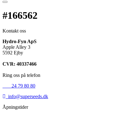
#166562
Kontakt oss
Hydro-Fyn ApS
Apple Alley 3
5592 Ejby
CVR: 40337466
Ring oss på telefon
+45
24 79 80 80
info@superseeds.dk
Åpningstider
Mandag:
11.00 - 18.00
Tirsdag:
11.00 - 18.00
Onsdag:
11.00 - 18.00
Torsdag:
11.00 - 18.00