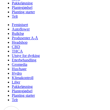
Pakkeløsning
Plantegjødsel
Planting starter
Telt
Feminisert
Autoflower
Bulkfrø
Produsenter A-Å
Headshop
CBD
THCA
Utstyr for dyrking
Etterbehandling
Gromedia
Hus/hage
Hydro
Klimakontroll
Liljer
Pakkeløsning
Plantegjødsel
Planting starter
Telt