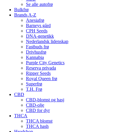
Se alle autofrø
Bulkfrø
Brands A-Z
Anesiafrø
Barneys gård
CPH Seeds
DNA-genetikk
Nederlandsk lidenskap
Fastbuds frø
Drivhusfrø
Kannabia
Purple City Genetics
Reserva privada
Ripper Seeds
Royal Queen frø
Superfrø
T.H. Frø
CBD
CBD-blomst og hasj
CBD-olje
CBD for dyr
THCA
THCA blomst
THCA hash
Headshop