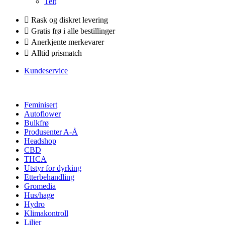
Telt
Rask og diskret levering
Gratis frø i alle bestillinger
Anerkjente merkevarer
Alltid prismatch
Kundeservice
Feminisert
Autoflower
Bulkfrø
Produsenter A-Å
Headshop
CBD
THCA
Utstyr for dyrking
Etterbehandling
Gromedia
Hus/hage
Hydro
Klimakontroll
Liljer