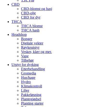
T.H. Frø
CBD
CBD-blomst og hasj
CBD-olje
CBD for dyr
THCA
THCA blomst
THCA hash
Headshop
Bonger
Digitale vekter
Røykeutstyr
Vesker, klær og mer.
Vape
Tilbehør
Utstyr for dyrking
Etterbehandling
Gromedia
Hus/hage
Hydro
Klimakontroll
Liljer
Pakkeløsning
Plantegjødsel
Planting starter