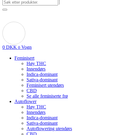
0
DKK
Vogn
0
Feminisert
Høy THC
Innendørs
Indica-dominant
Sativa-dominant
Feminisert utendørs
CBD
Se alle feminiserte frø
Autoflower
Høy THC
Innendørs
Indica-dominant
Sativa-dominant
Autoflowering utendørs
CBD