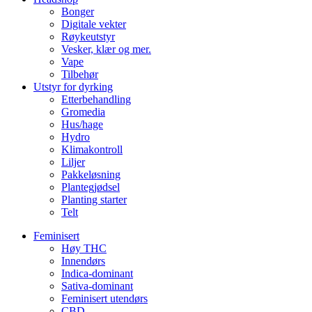
Bonger
Digitale vekter
Røykeutstyr
Vesker, klær og mer.
Vape
Tilbehør
Utstyr for dyrking
Etterbehandling
Gromedia
Hus/hage
Hydro
Klimakontroll
Liljer
Pakkeløsning
Plantegjødsel
Planting starter
Telt
Feminisert
Høy THC
Innendørs
Indica-dominant
Sativa-dominant
Feminisert utendørs
CBD