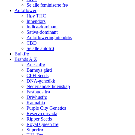
Se alle feminiserte frø
Autoflower
Høy THC
Innendørs
Indica-dominant
Sativa-dominant
Autoflowering utendørs
CBD
Se alle autofrø
Bulkfrø
Brands A-Z
Anesiafrø
Barneys gård
CPH Seeds
DNA-genetikk
Nederlandsk lidenskap
Fastbuds frø
Drivhusfrø
Kannabia
Purple City Genetics
Reserva privada
Ripper Seeds
Royal Queen frø
Superfrø