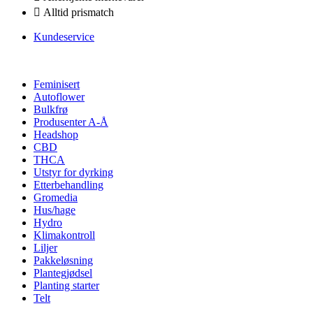
Alltid prismatch
Kundeservice
Feminisert
Autoflower
Bulkfrø
Produsenter A-Å
Headshop
CBD
THCA
Utstyr for dyrking
Etterbehandling
Gromedia
Hus/hage
Hydro
Klimakontroll
Liljer
Pakkeløsning
Plantegjødsel
Planting starter
Telt