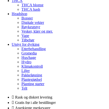
THCA
THCA blomst
THCA hash
Headshop
Bonger
Digitale vekter
Røykeutstyr
Vesker, klær og mer.
Vape
Tilbehør
Utstyr for dyrking
Etterbehandling
Gromedia
Hus/hage
Hydro
Klimakontroll
Liljer
Pakkeløsning
Plantegjødsel
Planting starter
Telt
Rask og diskret levering
Gratis frø i alle bestillinger
Anerkjente merkevarer