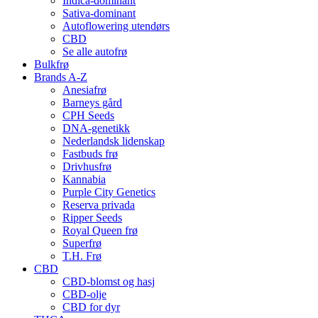
Indica-dominant
Sativa-dominant
Autoflowering utendørs
CBD
Se alle autofrø
Bulkfrø
Brands A-Z
Anesiafrø
Barneys gård
CPH Seeds
DNA-genetikk
Nederlandsk lidenskap
Fastbuds frø
Drivhusfrø
Kannabia
Purple City Genetics
Reserva privada
Ripper Seeds
Royal Queen frø
Superfrø
T.H. Frø
CBD
CBD-blomst og hasj
CBD-olje
CBD for dyr