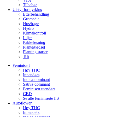
Vape
Tilbehør
Utstyr for dyrking
Etterbehandling
Gromedia
Hus/hage
Hydro
Klimakontroll
Liljer
Pakkeløsning
Plantegjødsel
Planting starter
Telt
Feminisert
Høy THC
Innendørs
Indica-dominant
Sativa-dominant
Feminisert utendørs
CBD
Se alle feminiserte frø
Autoflower
Høy THC
Innendørs