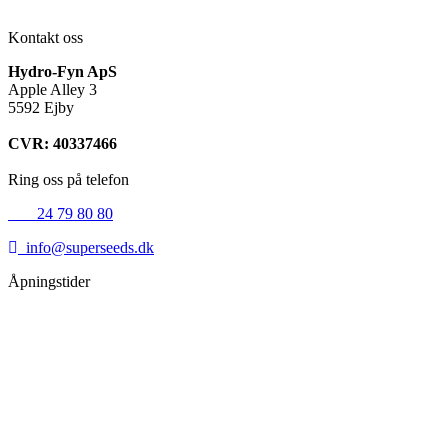
Kontakt oss
Hydro-Fyn ApS
Apple Alley 3
5592 Ejby
CVR: 40337466
Ring oss på telefon
+45
24 79 80 80
info@superseeds.dk
Åpningstider
Mandag:
11.00 - 18.00
Tirsdag:
11.00 - 18.00
Onsdag:
11.00 - 18.00
Torsdag:
11.00 - 18.00
Fredag:
11.00 - 16.00
Lørdag:
10.00 - 15.00