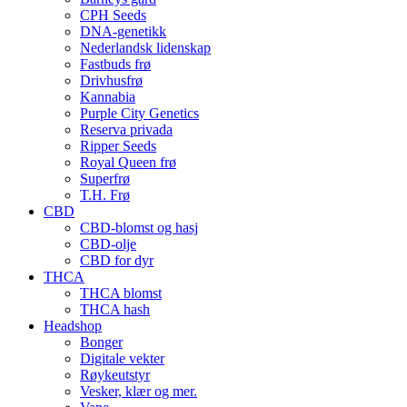
CPH Seeds
DNA-genetikk
Nederlandsk lidenskap
Fastbuds frø
Drivhusfrø
Kannabia
Purple City Genetics
Reserva privada
Ripper Seeds
Royal Queen frø
Superfrø
T.H. Frø
CBD
CBD-blomst og hasj
CBD-olje
CBD for dyr
THCA
THCA blomst
THCA hash
Headshop
Bonger
Digitale vekter
Røykeutstyr
Vesker, klær og mer.