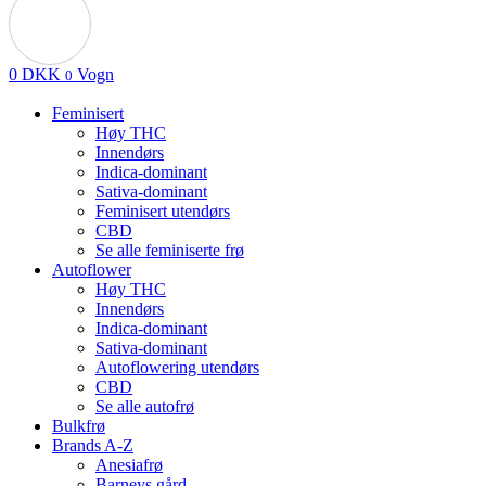
0
DKK
Vogn
0
Feminisert
Høy THC
Innendørs
Indica-dominant
Sativa-dominant
Feminisert utendørs
CBD
Se alle feminiserte frø
Autoflower
Høy THC
Innendørs
Indica-dominant
Sativa-dominant
Autoflowering utendørs
CBD
Se alle autofrø
Bulkfrø
Brands A-Z
Anesiafrø
Barneys gård