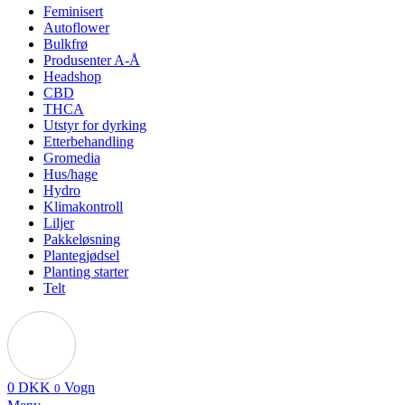
Feminisert
Autoflower
Bulkfrø
Produsenter A-Å
Headshop
CBD
THCA
Utstyr for dyrking
Etterbehandling
Gromedia
Hus/hage
Hydro
Klimakontroll
Liljer
Pakkeløsning
Plantegjødsel
Planting starter
Telt
0
DKK
Vogn
0