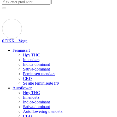
0
DKK
Vogn
0
Feminisert
Høy THC
Innendørs
Indica-dominant
Sativa-dominant
Feminisert utendørs
CBD
Se alle feminiserte frø
Autoflower
Høy THC
Innendørs
Indica-dominant
Sativa-dominant
Autoflowering utendørs
CBD