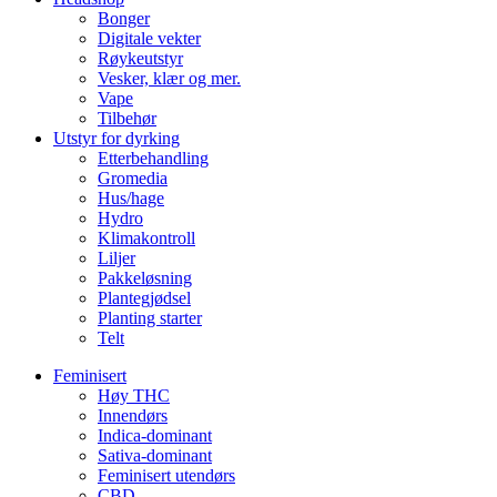
Bonger
Digitale vekter
Røykeutstyr
Vesker, klær og mer.
Vape
Tilbehør
Utstyr for dyrking
Etterbehandling
Gromedia
Hus/hage
Hydro
Klimakontroll
Liljer
Pakkeløsning
Plantegjødsel
Planting starter
Telt
Feminisert
Høy THC
Innendørs
Indica-dominant
Sativa-dominant
Feminisert utendørs
CBD