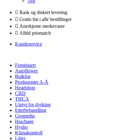
Telt
Rask og diskret levering
Gratis frø i alle bestillinger
Anerkjente merkevarer
Alltid prismatch
Kundeservice
Feminisert
Autoflower
Bulkfrø
Produsenter A-Å
Headshop
CBD
THCA
Utstyr for dyrking
Etterbehandling
Gromedia
Hus/hage
Hydro
Klimakontroll
Liljer