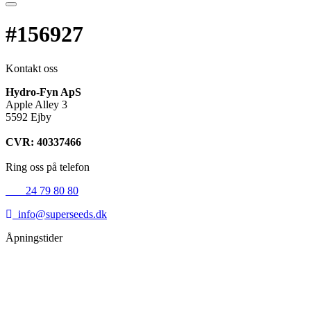
#156927
Kontakt oss
Hydro-Fyn ApS
Apple Alley 3
5592 Ejby
CVR: 40337466
Ring oss på telefon
+45
24 79 80 80
info@superseeds.dk
Åpningstider
Mandag:
11.00 - 18.00
Tirsdag:
11.00 - 18.00
Onsdag:
11.00 - 18.00
Torsdag:
11.00 - 18.00