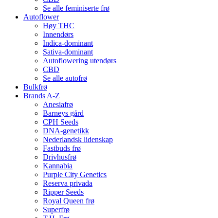
Se alle feminiserte frø
Autoflower
Høy THC
Innendørs
Indica-dominant
Sativa-dominant
Autoflowering utendørs
CBD
Se alle autofrø
Bulkfrø
Brands A-Z
Anesiafrø
Barneys gård
CPH Seeds
DNA-genetikk
Nederlandsk lidenskap
Fastbuds frø
Drivhusfrø
Kannabia
Purple City Genetics
Reserva privada
Ripper Seeds
Royal Queen frø
Superfrø