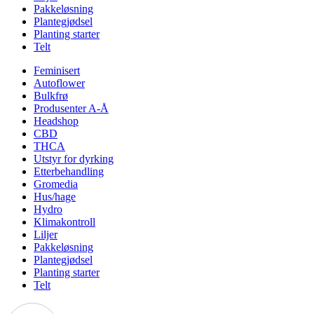
Pakkeløsning
Plantegjødsel
Planting starter
Telt
Feminisert
Autoflower
Bulkfrø
Produsenter A-Å
Headshop
CBD
THCA
Utstyr for dyrking
Etterbehandling
Gromedia
Hus/hage
Hydro
Klimakontroll
Liljer
Pakkeløsning
Plantegjødsel
Planting starter
Telt