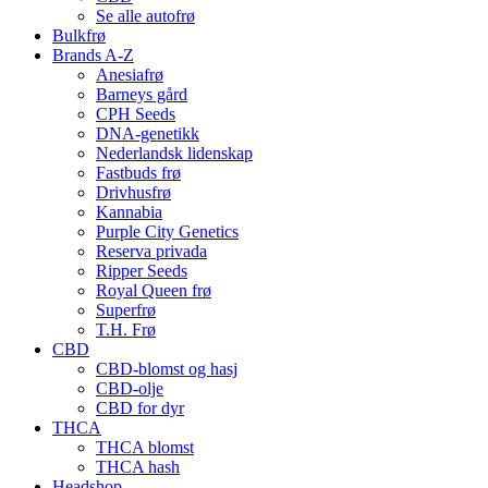
Se alle autofrø
Bulkfrø
Brands A-Z
Anesiafrø
Barneys gård
CPH Seeds
DNA-genetikk
Nederlandsk lidenskap
Fastbuds frø
Drivhusfrø
Kannabia
Purple City Genetics
Reserva privada
Ripper Seeds
Royal Queen frø
Superfrø
T.H. Frø
CBD
CBD-blomst og hasj
CBD-olje
CBD for dyr
THCA
THCA blomst
THCA hash
Headshop