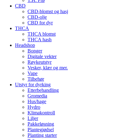
T.H. Frø
CBD
CBD-blomst og hasj
CBD-olje
CBD for dyr
THCA
THCA blomst
THCA hash
Headshop
Bonger
Digitale vekter
Røykeutstyr
Vesker, klær og mer.
Vape
Tilbehør
Utstyr for dyrking
Etterbehandling
Gromedia
Hus/hage
Hydro
Klimakontroll
Liljer
Pakkeløsning
Plantegjødsel
Planting starter