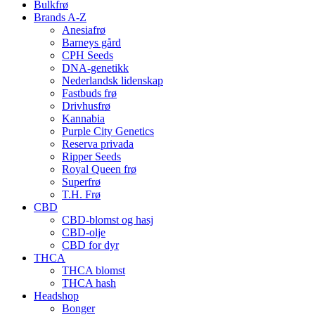
Bulkfrø
Brands A-Z
Anesiafrø
Barneys gård
CPH Seeds
DNA-genetikk
Nederlandsk lidenskap
Fastbuds frø
Drivhusfrø
Kannabia
Purple City Genetics
Reserva privada
Ripper Seeds
Royal Queen frø
Superfrø
T.H. Frø
CBD
CBD-blomst og hasj
CBD-olje
CBD for dyr
THCA
THCA blomst
THCA hash
Headshop
Bonger