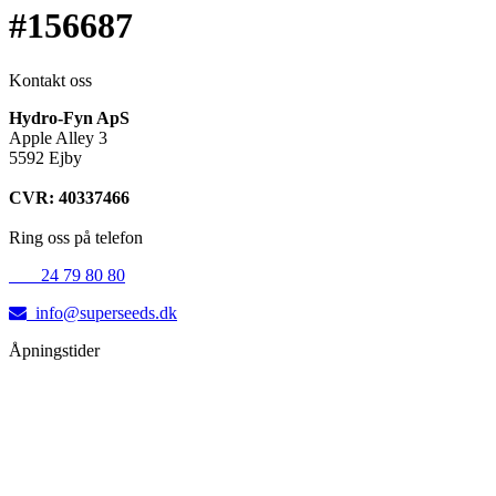
#156687
Kontakt oss
Hydro-Fyn ApS
Apple Alley 3
5592 Ejby
CVR: 40337466
Ring oss på telefon
+45
24 79 80 80
info@superseeds.dk
Åpningstider
Mandag:
11.00 - 18.00
Tirsdag:
11.00 - 18.00
Onsdag:
11.00 - 18.00
Torsdag:
11.00 - 18.00
Fredag:
11.00 - 16.00