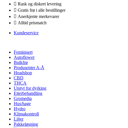
Rask og diskret levering
Gratis frø i alle bestillinger
Anerkjente merkevarer
Alltid prismatch
Kundeservice
Feminisert
Autoflower
Bulkfrø
Produsenter A-Å
Headshop
CBD
THCA
Utstyr for dyrking
Etterbehandling
Gromedia
Hus/hage
Hydro
Klimakontroll
Liljer
Pakkeløsning