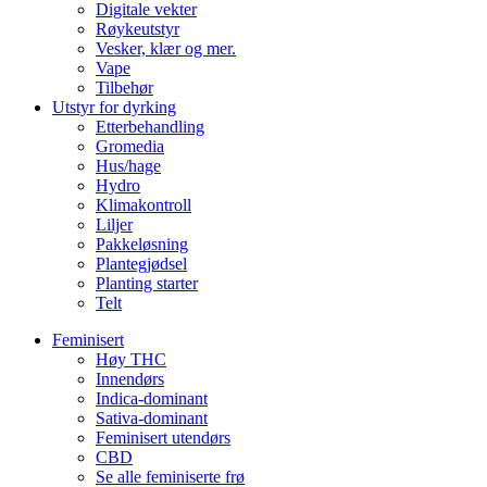
Digitale vekter
Røykeutstyr
Vesker, klær og mer.
Vape
Tilbehør
Utstyr for dyrking
Etterbehandling
Gromedia
Hus/hage
Hydro
Klimakontroll
Liljer
Pakkeløsning
Plantegjødsel
Planting starter
Telt
Feminisert
Høy THC
Innendørs
Indica-dominant
Sativa-dominant
Feminisert utendørs
CBD
Se alle feminiserte frø