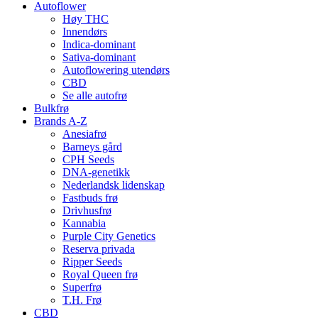
Autoflower
Høy THC
Innendørs
Indica-dominant
Sativa-dominant
Autoflowering utendørs
CBD
Se alle autofrø
Bulkfrø
Brands A-Z
Anesiafrø
Barneys gård
CPH Seeds
DNA-genetikk
Nederlandsk lidenskap
Fastbuds frø
Drivhusfrø
Kannabia
Purple City Genetics
Reserva privada
Ripper Seeds
Royal Queen frø
Superfrø
T.H. Frø
CBD