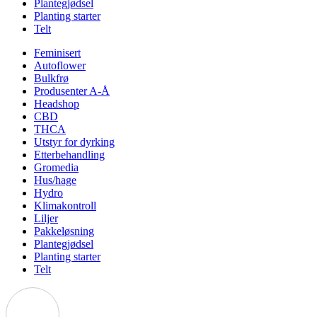
Plantegjødsel
Planting starter
Telt
Feminisert
Autoflower
Bulkfrø
Produsenter A-Å
Headshop
CBD
THCA
Utstyr for dyrking
Etterbehandling
Gromedia
Hus/hage
Hydro
Klimakontroll
Liljer
Pakkeløsning
Plantegjødsel
Planting starter
Telt