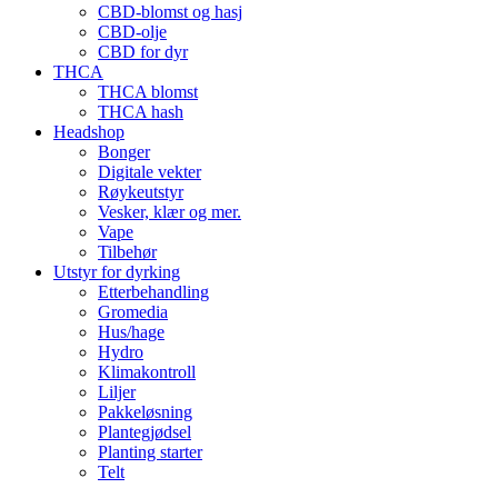
CBD-blomst og hasj
CBD-olje
CBD for dyr
THCA
THCA blomst
THCA hash
Headshop
Bonger
Digitale vekter
Røykeutstyr
Vesker, klær og mer.
Vape
Tilbehør
Utstyr for dyrking
Etterbehandling
Gromedia
Hus/hage
Hydro
Klimakontroll
Liljer
Pakkeløsning
Plantegjødsel
Planting starter
Telt