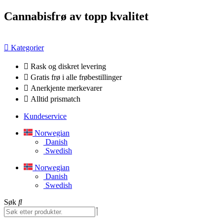
Hopp
Cannabisfrø av topp kvalitet
til
innhold
Kategorier
Rask og diskret levering
Gratis frø i alle frøbestillinger
Anerkjente merkevarer
Alltid prismatch
Kundeservice
Norwegian
Danish
Swedish
Norwegian
Danish
Swedish
Søk