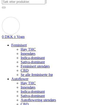
0
DKK
Vogn
0
Feminisert
Høy THC
Innendørs
Indica-dominant
Sativa-dominant
Feminisert utendørs
CBD
Se alle feminiserte frø
Autoflower
Høy THC
Innendørs
Indica-dominant
Sativa-dominant
Autoflowering utendørs
CBD