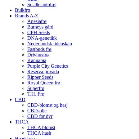
Se alle autofrø
Bulkfrø
Brands A-Z
Anesiafrø
Barneys gård
CPH Seeds
DNA-genetikk
Nederlandsk lidenskap
Fastbuds frø
Drivhusfrø
Kannabia
Purple City Genetics
Reserva privada
Ripper Seeds
Royal Queen frø
Superfrø
T.H. Frø
CBD
CBD-blomst og hasj
CBD-olje
CBD for dyr
THCA
THCA blomst
THCA hash
Headshop