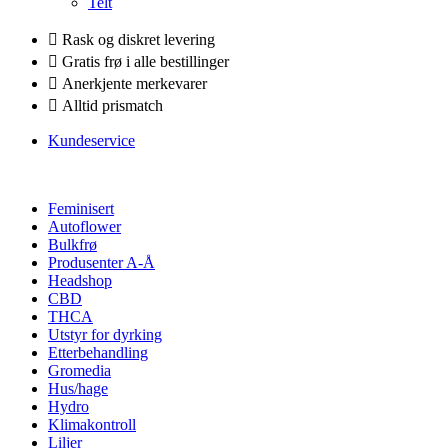
Telt
Rask og diskret levering
Gratis frø i alle bestillinger
Anerkjente merkevarer
Alltid prismatch
Kundeservice
Feminisert
Autoflower
Bulkfrø
Produsenter A-Å
Headshop
CBD
THCA
Utstyr for dyrking
Etterbehandling
Gromedia
Hus/hage
Hydro
Klimakontroll
Liljer