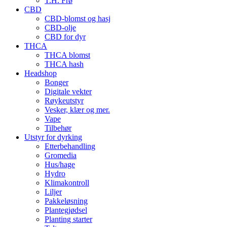
T.H. Frø
CBD
CBD-blomst og hasj
CBD-olje
CBD for dyr
THCA
THCA blomst
THCA hash
Headshop
Bonger
Digitale vekter
Røykeutstyr
Vesker, klær og mer.
Vape
Tilbehør
Utstyr for dyrking
Etterbehandling
Gromedia
Hus/hage
Hydro
Klimakontroll
Liljer
Pakkeløsning
Plantegjødsel
Planting starter