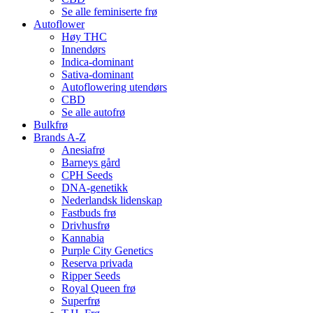
Se alle feminiserte frø
Autoflower
Høy THC
Innendørs
Indica-dominant
Sativa-dominant
Autoflowering utendørs
CBD
Se alle autofrø
Bulkfrø
Brands A-Z
Anesiafrø
Barneys gård
CPH Seeds
DNA-genetikk
Nederlandsk lidenskap
Fastbuds frø
Drivhusfrø
Kannabia
Purple City Genetics
Reserva privada
Ripper Seeds
Royal Queen frø
Superfrø