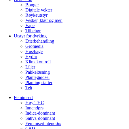
Bonger
Digitale vekter
Røykeutstyr
Vesker, klær og mer.
Vape
Tilbehør
Utstyr for dyrking
Etterbehandling
Gromedia
Hus/hage
Hydro
Klimakontroll
Liljer
Pakkeløsning
Plantegjødsel
Planting starter
Telt
Feminisert
Høy THC
Innendørs
Indica-dominant
Sativa-dominant
Feminisert utendørs
CBD