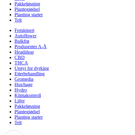
Pakkeløsning
Plantegjødsel
Planting starter
Telt
Feminisert
Autoflower
Bulkfrø
Produsenter A-Å
Headshop
CBD
THCA
Utstyr for dyrking
Etterbehandling
Gromedia
Hus/hage
Hydro
Klimakontroll
Liljer
Pakkeløsning
Plantegjødsel
Planting starter
Telt