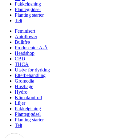
Pakkeløsning
Plantegjødsel
Planting starter
Telt
Feminisert
Autoflower
Bulkfrø
Produsenter A-Å
Headshop
CBD
THCA
Utstyr for dyrking
Etterbehandling
Gromedia
Hus/hage
Hydro
Klimakontroll
Liljer
Pakkeløsning
Plantegjødsel
Planting starter
Telt