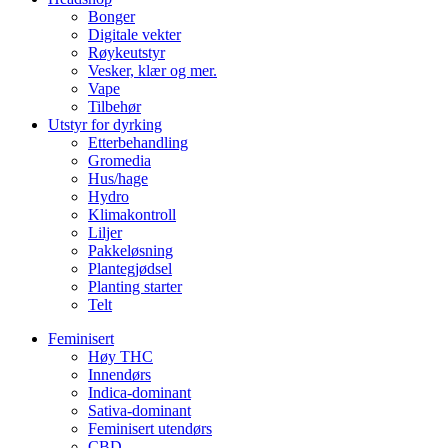
Bonger
Digitale vekter
Røykeutstyr
Vesker, klær og mer.
Vape
Tilbehør
Utstyr for dyrking
Etterbehandling
Gromedia
Hus/hage
Hydro
Klimakontroll
Liljer
Pakkeløsning
Plantegjødsel
Planting starter
Telt
Feminisert
Høy THC
Innendørs
Indica-dominant
Sativa-dominant
Feminisert utendørs
CBD