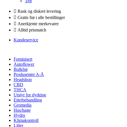
Telt
Rask og diskret levering
Gratis frø i alle bestillinger
Anerkjente merkevarer
Alltid prismatch
Kundeservice
Feminisert
Autoflower
Bulkfrø
Produsenter A-Å
Headshop
CBD
THCA
Utstyr for dyrking
Etterbehandling
Gromedia
Hus/hage
Hydro
Klimakontroll
Liljer