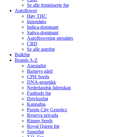
Se alle feminiserte frø
Autoflower
Høy THC
Innendørs
Indica-dominant
Sativa-dominant
Autoflowering utendørs
CBD
Se alle autofrø
Bulkfrø
Brands A-Z
Anesiafrø
Barneys gård
CPH Seeds
DNA-genetikk
Nederlandsk lidenskap
Fastbuds frø
Drivhusfrø
Kannabia
Purple City Genetics
Reserva privada
Ripper Seeds
Royal Queen frø
Superfrø