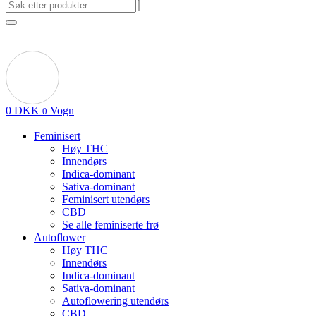
0
DKK
Vogn
0
Feminisert
Høy THC
Innendørs
Indica-dominant
Sativa-dominant
Feminisert utendørs
CBD
Se alle feminiserte frø
Autoflower
Høy THC
Innendørs
Indica-dominant
Sativa-dominant
Autoflowering utendørs
CBD