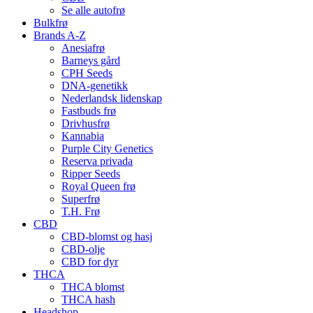
Se alle autofrø
Bulkfrø
Brands A-Z
Anesiafrø
Barneys gård
CPH Seeds
DNA-genetikk
Nederlandsk lidenskap
Fastbuds frø
Drivhusfrø
Kannabia
Purple City Genetics
Reserva privada
Ripper Seeds
Royal Queen frø
Superfrø
T.H. Frø
CBD
CBD-blomst og hasj
CBD-olje
CBD for dyr
THCA
THCA blomst
THCA hash
Headshop