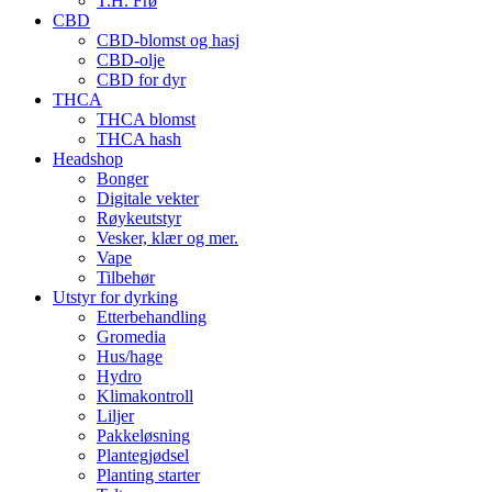
T.H. Frø
CBD
CBD-blomst og hasj
CBD-olje
CBD for dyr
THCA
THCA blomst
THCA hash
Headshop
Bonger
Digitale vekter
Røykeutstyr
Vesker, klær og mer.
Vape
Tilbehør
Utstyr for dyrking
Etterbehandling
Gromedia
Hus/hage
Hydro
Klimakontroll
Liljer
Pakkeløsning
Plantegjødsel
Planting starter