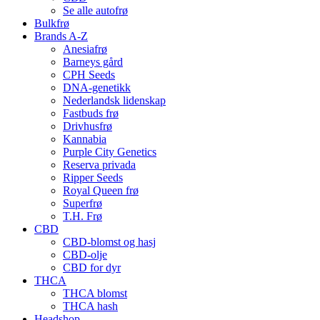
Se alle autofrø
Bulkfrø
Brands A-Z
Anesiafrø
Barneys gård
CPH Seeds
DNA-genetikk
Nederlandsk lidenskap
Fastbuds frø
Drivhusfrø
Kannabia
Purple City Genetics
Reserva privada
Ripper Seeds
Royal Queen frø
Superfrø
T.H. Frø
CBD
CBD-blomst og hasj
CBD-olje
CBD for dyr
THCA
THCA blomst
THCA hash
Headshop