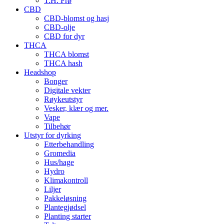
T.H. Frø
CBD
CBD-blomst og hasj
CBD-olje
CBD for dyr
THCA
THCA blomst
THCA hash
Headshop
Bonger
Digitale vekter
Røykeutstyr
Vesker, klær og mer.
Vape
Tilbehør
Utstyr for dyrking
Etterbehandling
Gromedia
Hus/hage
Hydro
Klimakontroll
Liljer
Pakkeløsning
Plantegjødsel
Planting starter