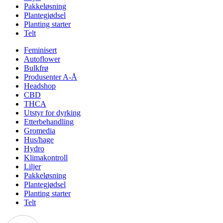
Pakkeløsning
Plantegjødsel
Planting starter
Telt
Feminisert
Autoflower
Bulkfrø
Produsenter A-Å
Headshop
CBD
THCA
Utstyr for dyrking
Etterbehandling
Gromedia
Hus/hage
Hydro
Klimakontroll
Liljer
Pakkeløsning
Plantegjødsel
Planting starter
Telt