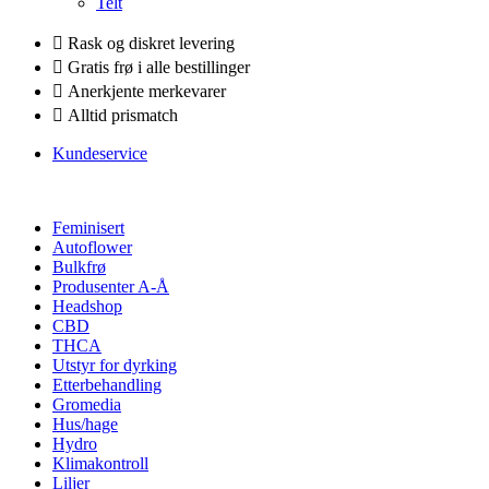
Telt
Rask og diskret levering
Gratis frø i alle bestillinger
Anerkjente merkevarer
Alltid prismatch
Kundeservice
Feminisert
Autoflower
Bulkfrø
Produsenter A-Å
Headshop
CBD
THCA
Utstyr for dyrking
Etterbehandling
Gromedia
Hus/hage
Hydro
Klimakontroll
Liljer