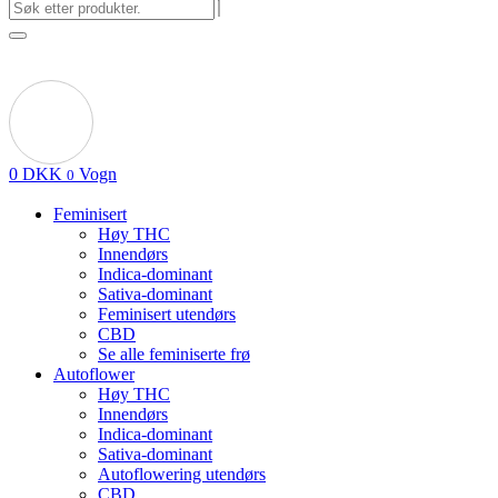
0
DKK
Vogn
0
Feminisert
Høy THC
Innendørs
Indica-dominant
Sativa-dominant
Feminisert utendørs
CBD
Se alle feminiserte frø
Autoflower
Høy THC
Innendørs
Indica-dominant
Sativa-dominant
Autoflowering utendørs
CBD