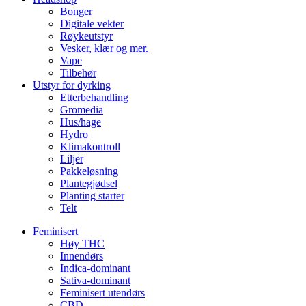
Bonger
Digitale vekter
Røykeutstyr
Vesker, klær og mer.
Vape
Tilbehør
Utstyr for dyrking
Etterbehandling
Gromedia
Hus/hage
Hydro
Klimakontroll
Liljer
Pakkeløsning
Plantegjødsel
Planting starter
Telt
Feminisert
Høy THC
Innendørs
Indica-dominant
Sativa-dominant
Feminisert utendørs
CBD