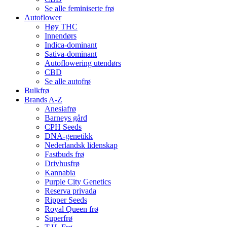
Se alle feminiserte frø
Autoflower
Høy THC
Innendørs
Indica-dominant
Sativa-dominant
Autoflowering utendørs
CBD
Se alle autofrø
Bulkfrø
Brands A-Z
Anesiafrø
Barneys gård
CPH Seeds
DNA-genetikk
Nederlandsk lidenskap
Fastbuds frø
Drivhusfrø
Kannabia
Purple City Genetics
Reserva privada
Ripper Seeds
Royal Queen frø
Superfrø