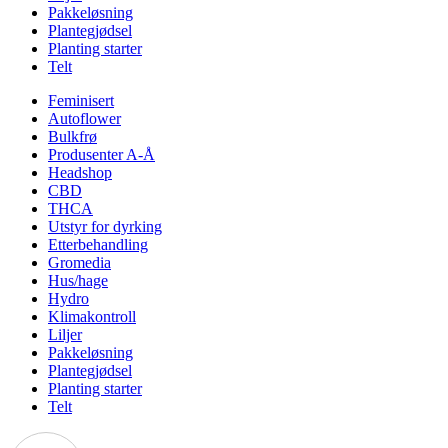
Pakkeløsning
Plantegjødsel
Planting starter
Telt
Feminisert
Autoflower
Bulkfrø
Produsenter A-Å
Headshop
CBD
THCA
Utstyr for dyrking
Etterbehandling
Gromedia
Hus/hage
Hydro
Klimakontroll
Liljer
Pakkeløsning
Plantegjødsel
Planting starter
Telt