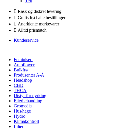
Telt
Rask og diskret levering
Gratis frø i alle bestillinger
Anerkjente merkevarer
Alltid prismatch
Kundeservice
Feminisert
Autoflower
Bulkfrø
Produsenter A-Å
Headshop
CBD
THCA
Utstyr for dyrking
Etterbehandling
Gromedia
Hus/hage
Hydro
Klimakontroll
Liljer