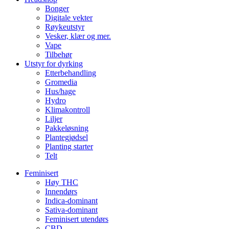
Bonger
Digitale vekter
Røykeutstyr
Vesker, klær og mer.
Vape
Tilbehør
Utstyr for dyrking
Etterbehandling
Gromedia
Hus/hage
Hydro
Klimakontroll
Liljer
Pakkeløsning
Plantegjødsel
Planting starter
Telt
Feminisert
Høy THC
Innendørs
Indica-dominant
Sativa-dominant
Feminisert utendørs
CBD