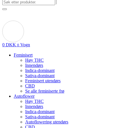
0
DKK
Vogn
0
Feminisert
Høy THC
Innendørs
Indica-dominant
Sativa-dominant
Feminisert utendørs
CBD
Se alle feminiserte frø
Autoflower
Høy THC
Innendørs
Indica-dominant
Sativa-dominant
Autoflowering utendørs
CBD