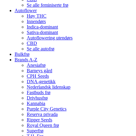
Se alle feminiserte frø
Autoflower
Høy THC
Innendørs
Indica-dominant
Sativa-dominant
Autoflowering utendørs
CBD
Se alle autofrø
Bulkfrø
Brands A-Z
Anesiafrø
Barneys gård
CPH Seeds
DNA-genetikk
Nederlandsk lidenskap
Fastbuds frø
Drivhusfrø
Kannabia
Purple City Genetics
Reserva privada
Ripper Seeds
Royal Queen frø
Superfrø