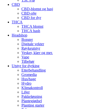
T.H. Frø
CBD
CBD-blomst og hasj
CBD-olje
CBD for dyr
THCA
THCA blomst
THCA hash
Headshop
Bonger
Digitale vekter
Røykeutstyr
Vesker, klær og mer.
Vape
Tilbehør
Utstyr for dyrking
Etterbehandling
Gromedia
Hus/hage
Hydro
Klimakontroll
Liljer
Pakkeløsning
Plantegjødsel
Planting starter