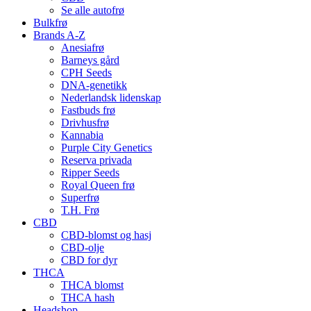
Se alle autofrø
Bulkfrø
Brands A-Z
Anesiafrø
Barneys gård
CPH Seeds
DNA-genetikk
Nederlandsk lidenskap
Fastbuds frø
Drivhusfrø
Kannabia
Purple City Genetics
Reserva privada
Ripper Seeds
Royal Queen frø
Superfrø
T.H. Frø
CBD
CBD-blomst og hasj
CBD-olje
CBD for dyr
THCA
THCA blomst
THCA hash
Headshop