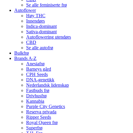
Se alle feminiserte frø
Autoflower
Høy THC
Innendørs
Indica-dominant
Sativa-dominant
Autoflowering utendørs
CBD
Se alle autofrø
Bulkfrø
Brands A-Z
Anesiafrø
Barneys gård
CPH Seeds
DNA-genetikk
Nederlandsk lidenskap
Fastbuds frø
Drivhusfrø
Kannabia
Purple City Genetics
Reserva privada
Ripper Seeds
Royal Queen frø
Superfrø