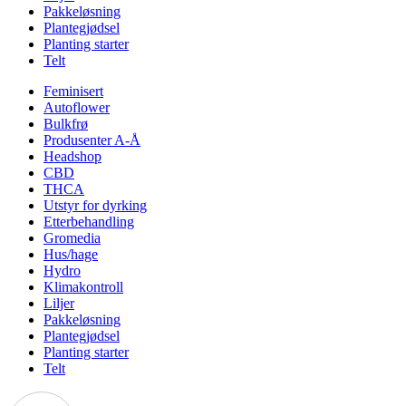
Pakkeløsning
Plantegjødsel
Planting starter
Telt
Feminisert
Autoflower
Bulkfrø
Produsenter A-Å
Headshop
CBD
THCA
Utstyr for dyrking
Etterbehandling
Gromedia
Hus/hage
Hydro
Klimakontroll
Liljer
Pakkeløsning
Plantegjødsel
Planting starter
Telt