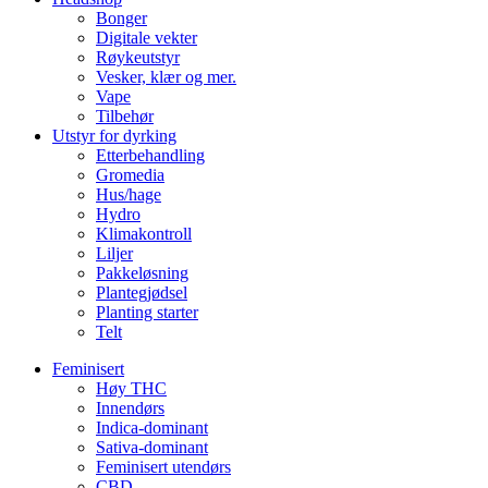
Bonger
Digitale vekter
Røykeutstyr
Vesker, klær og mer.
Vape
Tilbehør
Utstyr for dyrking
Etterbehandling
Gromedia
Hus/hage
Hydro
Klimakontroll
Liljer
Pakkeløsning
Plantegjødsel
Planting starter
Telt
Feminisert
Høy THC
Innendørs
Indica-dominant
Sativa-dominant
Feminisert utendørs
CBD