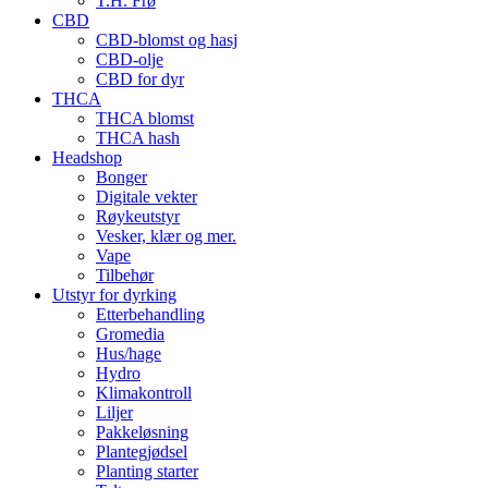
T.H. Frø
CBD
CBD-blomst og hasj
CBD-olje
CBD for dyr
THCA
THCA blomst
THCA hash
Headshop
Bonger
Digitale vekter
Røykeutstyr
Vesker, klær og mer.
Vape
Tilbehør
Utstyr for dyrking
Etterbehandling
Gromedia
Hus/hage
Hydro
Klimakontroll
Liljer
Pakkeløsning
Plantegjødsel
Planting starter