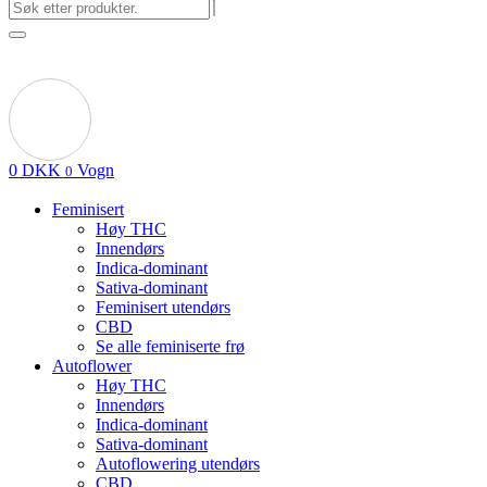
0
DKK
Vogn
0
Feminisert
Høy THC
Innendørs
Indica-dominant
Sativa-dominant
Feminisert utendørs
CBD
Se alle feminiserte frø
Autoflower
Høy THC
Innendørs
Indica-dominant
Sativa-dominant
Autoflowering utendørs
CBD