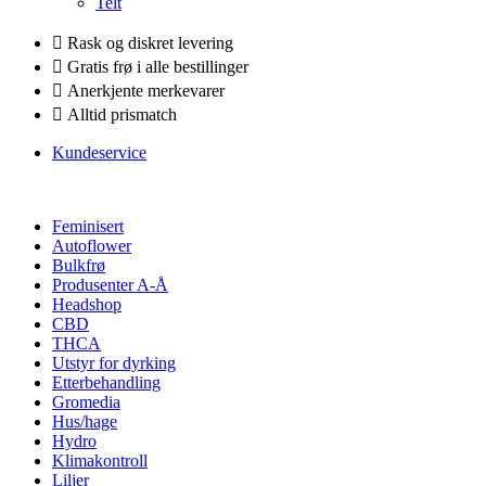
Telt
Rask og diskret levering
Gratis frø i alle bestillinger
Anerkjente merkevarer
Alltid prismatch
Kundeservice
Feminisert
Autoflower
Bulkfrø
Produsenter A-Å
Headshop
CBD
THCA
Utstyr for dyrking
Etterbehandling
Gromedia
Hus/hage
Hydro
Klimakontroll
Liljer