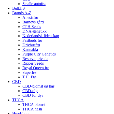
Se alle autofrø
Bulkfrø
Brands A-Z
Anesiafrø
Barneys gård
CPH Seeds
DNA-genetikk
Nederlandsk lidenskap
Fastbuds frø
Drivhusfrø
Kannabia
Purple City Genetics
Reserva privada
Ripper Seeds
Royal Queen frø
Superfrø
T.H. Frø
CBD
CBD-blomst og hasj
CBD-olje
CBD for dyr
THCA
THCA blomst
THCA hash
Headshop