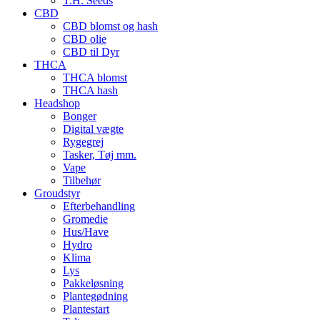
T.H. Seeds
CBD
CBD blomst og hash
CBD olie
CBD til Dyr
THCA
THCA blomst
THCA hash
Headshop
Bonger
Digital vægte
Rygegrej
Tasker, Tøj mm.
Vape
Tilbehør
Groudstyr
Efterbehandling
Gromedie
Hus/Have
Hydro
Klima
Lys
Pakkeløsning
Plantegødning
Plantestart