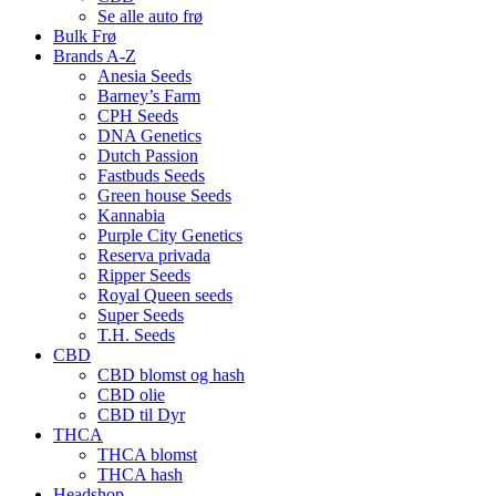
Se alle auto frø
Bulk Frø
Brands A-Z
Anesia Seeds
Barney’s Farm
CPH Seeds
DNA Genetics
Dutch Passion
Fastbuds Seeds
Green house Seeds
Kannabia
Purple City Genetics
Reserva privada
Ripper Seeds
Royal Queen seeds
Super Seeds
T.H. Seeds
CBD
CBD blomst og hash
CBD olie
CBD til Dyr
THCA
THCA blomst
THCA hash
Headshop