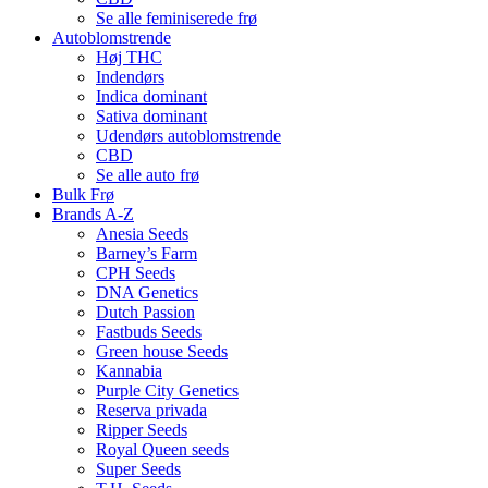
Se alle feminiserede frø
Autoblomstrende
Høj THC
Indendørs
Indica dominant
Sativa dominant
Udendørs autoblomstrende
CBD
Se alle auto frø
Bulk Frø
Brands A-Z
Anesia Seeds
Barney’s Farm
CPH Seeds
DNA Genetics
Dutch Passion
Fastbuds Seeds
Green house Seeds
Kannabia
Purple City Genetics
Reserva privada
Ripper Seeds
Royal Queen seeds
Super Seeds