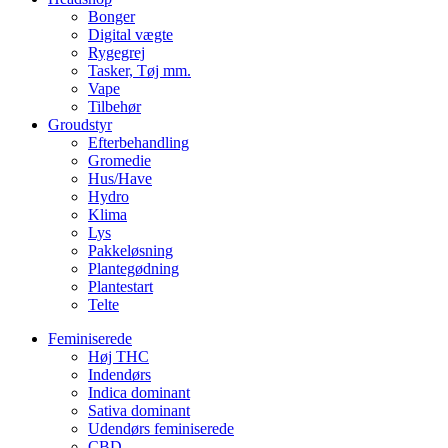
Bonger
Digital vægte
Rygegrej
Tasker, Tøj mm.
Vape
Tilbehør
Groudstyr
Efterbehandling
Gromedie
Hus/Have
Hydro
Klima
Lys
Pakkeløsning
Plantegødning
Plantestart
Telte
Feminiserede
Høj THC
Indendørs
Indica dominant
Sativa dominant
Udendørs feminiserede
CBD