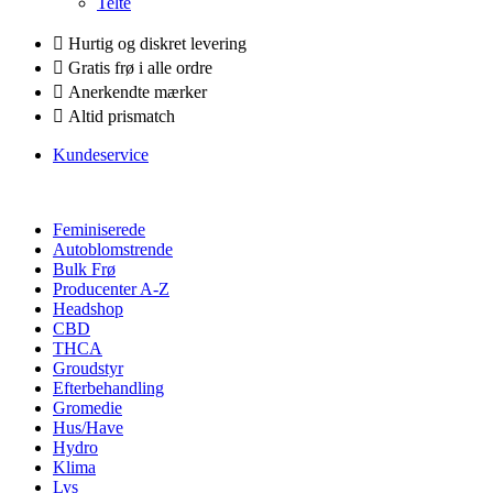
Telte
Hurtig og diskret levering
Gratis frø i alle ordre
Anerkendte mærker
Altid prismatch
Kundeservice
Feminiserede
Autoblomstrende
Bulk Frø
Producenter A-Z
Headshop
CBD
THCA
Groudstyr
Efterbehandling
Gromedie
Hus/Have
Hydro
Klima
Lys