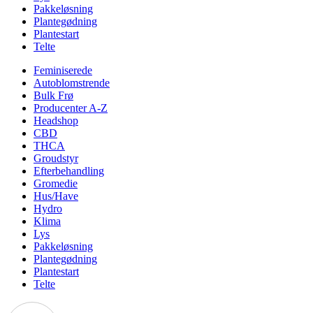
Pakkeløsning
Plantegødning
Plantestart
Telte
Feminiserede
Autoblomstrende
Bulk Frø
Producenter A-Z
Headshop
CBD
THCA
Groudstyr
Efterbehandling
Gromedie
Hus/Have
Hydro
Klima
Lys
Pakkeløsning
Plantegødning
Plantestart
Telte