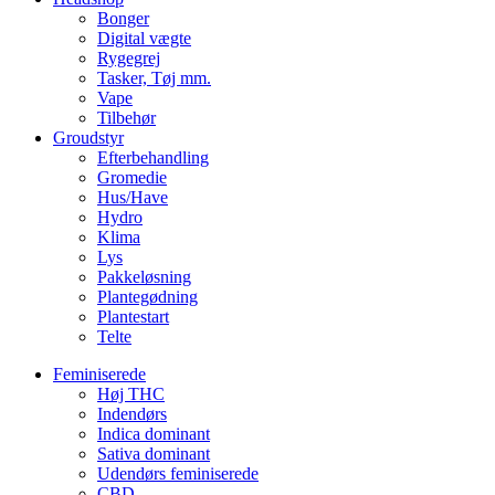
Bonger
Digital vægte
Rygegrej
Tasker, Tøj mm.
Vape
Tilbehør
Groudstyr
Efterbehandling
Gromedie
Hus/Have
Hydro
Klima
Lys
Pakkeløsning
Plantegødning
Plantestart
Telte
Feminiserede
Høj THC
Indendørs
Indica dominant
Sativa dominant
Udendørs feminiserede
CBD