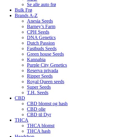
Se alle auto frø
Bulk Frø
Brands A-Z
Anesia Seeds
Barney’s Farm
CPH Seeds
DNA Genetics
Dutch Passion
Fastbuds Seeds
Green house Seeds
Kannabia
Purple City Genetics
Reserva privada
Ripper Seeds
Royal Queen seeds
Super Seeds
T.H. Seeds
CBD
CBD blomst og hash
CBD olie
CBD til Dyr
THCA
THCA blomst
THCA hash
Headshop