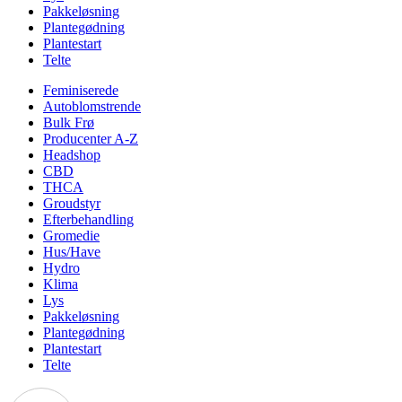
Pakkeløsning
Plantegødning
Plantestart
Telte
Feminiserede
Autoblomstrende
Bulk Frø
Producenter A-Z
Headshop
CBD
THCA
Groudstyr
Efterbehandling
Gromedie
Hus/Have
Hydro
Klima
Lys
Pakkeløsning
Plantegødning
Plantestart
Telte