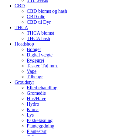
T.H. Seeds
CBD
CBD blomst og hash
CBD olie
CBD til Dyr
THCA
THCA blomst
THCA hash
Headshop
Bonger
Digital vægte
Rygegrej
Tasker, Tøj mm.
Vape
Tilbehør
Groudstyr
Efterbehandling
Gromedie
Hus/Have
Hydro
Klima
Lys
Pakkeløsning
Plantegødning
Plantestart