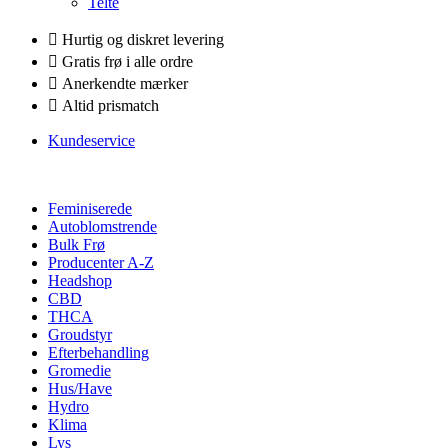
Telte
Hurtig og diskret levering
Gratis frø i alle ordre
Anerkendte mærker
Altid prismatch
Kundeservice
Feminiserede
Autoblomstrende
Bulk Frø
Producenter A-Z
Headshop
CBD
THCA
Groudstyr
Efterbehandling
Gromedie
Hus/Have
Hydro
Klima
Lys