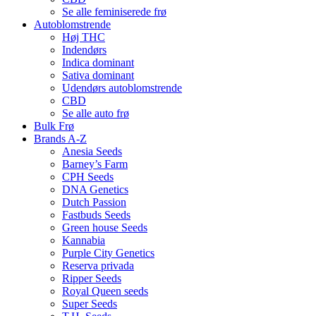
Se alle feminiserede frø
Autoblomstrende
Høj THC
Indendørs
Indica dominant
Sativa dominant
Udendørs autoblomstrende
CBD
Se alle auto frø
Bulk Frø
Brands A-Z
Anesia Seeds
Barney’s Farm
CPH Seeds
DNA Genetics
Dutch Passion
Fastbuds Seeds
Green house Seeds
Kannabia
Purple City Genetics
Reserva privada
Ripper Seeds
Royal Queen seeds
Super Seeds