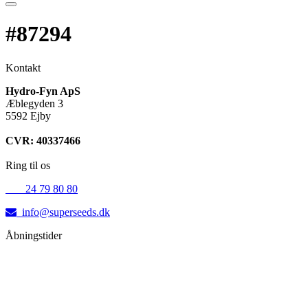
#87294
Kontakt
Hydro-Fyn ApS
Æblegyden 3
5592 Ejby
CVR: 40337466
Ring til os
+45
24 79 80 80
info@superseeds.dk
Åbningstider
Mandag:
11.00 - 18.00
Tirsdag:
11.00 - 18.00
Onsdag:
11.00 - 18.00
Torsdag:
11.00 - 18.00