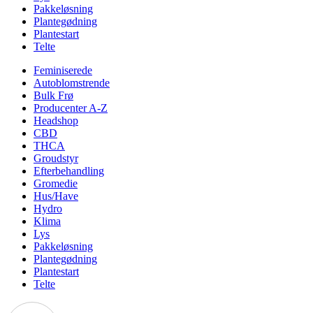
Pakkeløsning
Plantegødning
Plantestart
Telte
Feminiserede
Autoblomstrende
Bulk Frø
Producenter A-Z
Headshop
CBD
THCA
Groudstyr
Efterbehandling
Gromedie
Hus/Have
Hydro
Klima
Lys
Pakkeløsning
Plantegødning
Plantestart
Telte