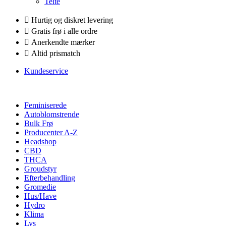
Telte
Hurtig og diskret levering
Gratis frø i alle ordre
Anerkendte mærker
Altid prismatch
Kundeservice
Feminiserede
Autoblomstrende
Bulk Frø
Producenter A-Z
Headshop
CBD
THCA
Groudstyr
Efterbehandling
Gromedie
Hus/Have
Hydro
Klima
Lys