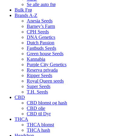
Se alle auto frø
Bulk Frø
Brands A-Z
Anesia Seeds
Barney’s Farm
CPH Seeds
DNA Genetics
Dutch Passion
Fastbuds Seeds
Green house Seeds
Kannabia
Purple City Genetics
Reserva privada
Ripper Seeds
Royal Queen seeds
Super Seeds
T.H. Seeds
CBD
CBD blomst og hash
CBD olie
CBD til Dyr
THCA
THCA blomst
THCA hash
Headshop