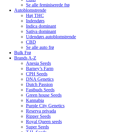
Se alle feminiserede frø
Autoblomstrende
Høj THC
Indendørs
Indica dominant
Sativa dominant
Udendørs autoblomstrende
CBD
Se alle auto frø
Bulk Frø
Brands A-Z
Anesia Seeds
Barney’s Farm
CPH Seeds
DNA Genetics
Dutch Passion
Fastbuds Seeds
Green house Seeds
Kannabia
Purple City Genetics
Reserva privada
Ripper Seeds
Royal Queen seeds
Super Seeds