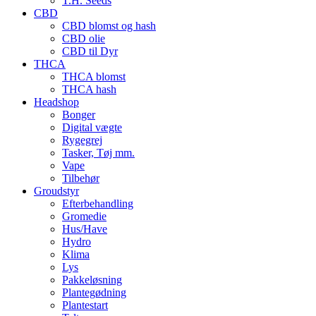
T.H. Seeds
CBD
CBD blomst og hash
CBD olie
CBD til Dyr
THCA
THCA blomst
THCA hash
Headshop
Bonger
Digital vægte
Rygegrej
Tasker, Tøj mm.
Vape
Tilbehør
Groudstyr
Efterbehandling
Gromedie
Hus/Have
Hydro
Klima
Lys
Pakkeløsning
Plantegødning
Plantestart