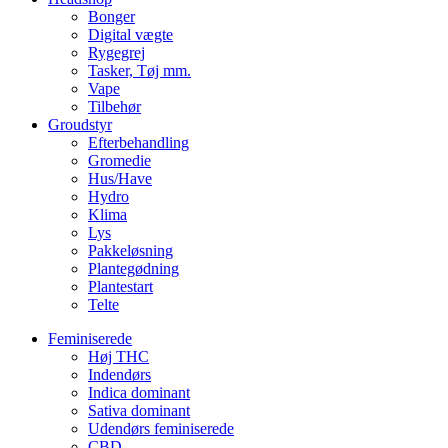
Bonger
Digital vægte
Rygegrej
Tasker, Tøj mm.
Vape
Tilbehør
Groudstyr
Efterbehandling
Gromedie
Hus/Have
Hydro
Klima
Lys
Pakkeløsning
Plantegødning
Plantestart
Telte
Feminiserede
Høj THC
Indendørs
Indica dominant
Sativa dominant
Udendørs feminiserede
CBD