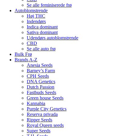
Se alle feminiserede frø
Autoblomstrende
Høj THC
Indendørs
Indica dominant
Sativa dominant
Udendørs autoblomstrende
CBD
Se alle auto frø
Bulk Frø
Brands A-Z
Anesia Seeds
Barney’s Farm
CPH Seeds
DNA Genetics
Dutch Passion
Fastbuds Seeds
Green house Seeds
Kannabia
Purple City Genetics
Reserva privada
Ripper Seeds
Royal Queen seeds
Super Seeds