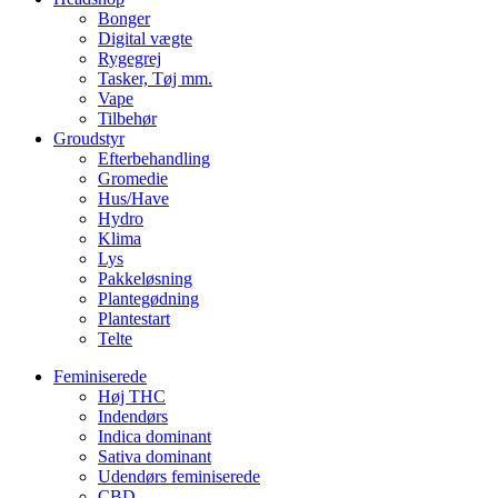
Bonger
Digital vægte
Rygegrej
Tasker, Tøj mm.
Vape
Tilbehør
Groudstyr
Efterbehandling
Gromedie
Hus/Have
Hydro
Klima
Lys
Pakkeløsning
Plantegødning
Plantestart
Telte
Feminiserede
Høj THC
Indendørs
Indica dominant
Sativa dominant
Udendørs feminiserede
CBD