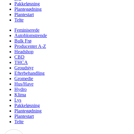
Pakkeløsning
Plantegødning
Plantestart
Telte
Feminiserede
Autoblomstrende
Bulk Frø
Producenter A-Z
Headshop
CBD
THCA
Groudstyr
Efterbehandling
Gromedie
Hus/Have
Hydro
Klima
Lys
Pakkeløsning
Plantegødning
Plantestart
Telte