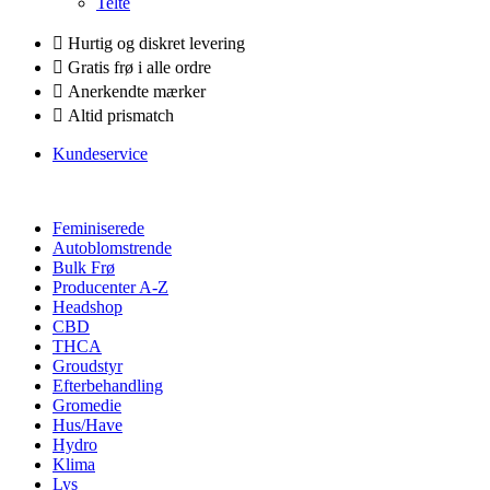
Telte
Hurtig og diskret levering
Gratis frø i alle ordre
Anerkendte mærker
Altid prismatch
Kundeservice
Feminiserede
Autoblomstrende
Bulk Frø
Producenter A-Z
Headshop
CBD
THCA
Groudstyr
Efterbehandling
Gromedie
Hus/Have
Hydro
Klima
Lys