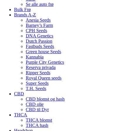
Se alle auto frø
Bulk Frø
Brands A-Z
Anesia Seeds
Barney’s Farm
CPH Seeds
DNA Genetics
Dutch Passion
Fastbuds Seeds
Green house Seeds
Kannabia
Purple City Genetics
Reserva privada
Ripper Seeds
Royal Queen seeds
Super Seeds
T.H. Seeds
CBD
CBD blomst og hash
CBD olie
CBD til Dyr
THCA
THCA blomst
THCA hash
Headshop