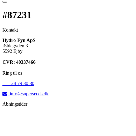
#87231
Kontakt
Hydro-Fyn ApS
Æblegyden 3
5592 Ejby
CVR: 40337466
Ring til os
+45
24 79 80 80
info@superseeds.dk
Åbningstider
Mandag:
11.00 - 18.00
Tirsdag:
11.00 - 18.00
Onsdag:
11.00 - 18.00
Torsdag:
11.00 - 18.00