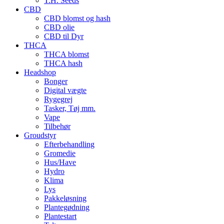
T.H. Seeds
CBD
CBD blomst og hash
CBD olie
CBD til Dyr
THCA
THCA blomst
THCA hash
Headshop
Bonger
Digital vægte
Rygegrej
Tasker, Tøj mm.
Vape
Tilbehør
Groudstyr
Efterbehandling
Gromedie
Hus/Have
Hydro
Klima
Lys
Pakkeløsning
Plantegødning
Plantestart