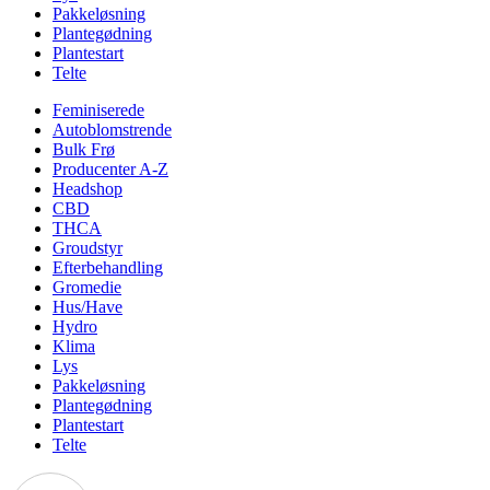
Pakkeløsning
Plantegødning
Plantestart
Telte
Feminiserede
Autoblomstrende
Bulk Frø
Producenter A-Z
Headshop
CBD
THCA
Groudstyr
Efterbehandling
Gromedie
Hus/Have
Hydro
Klima
Lys
Pakkeløsning
Plantegødning
Plantestart
Telte