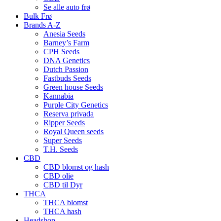
Se alle auto frø
Bulk Frø
Brands A-Z
Anesia Seeds
Barney’s Farm
CPH Seeds
DNA Genetics
Dutch Passion
Fastbuds Seeds
Green house Seeds
Kannabia
Purple City Genetics
Reserva privada
Ripper Seeds
Royal Queen seeds
Super Seeds
T.H. Seeds
CBD
CBD blomst og hash
CBD olie
CBD til Dyr
THCA
THCA blomst
THCA hash
Headshop