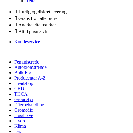
Telte
Hurtig og diskret levering
Gratis frø i alle ordre
Anerkendte mærker
Altid prismatch
Kundeservice
Feminiserede
Autoblomstrende
Bulk Frø
Producenter A-Z
Headshop
CBD
THCA
Groudstyr
Efterbehandling
Gromedie
Hus/Have
Hydro
Klima
Lys