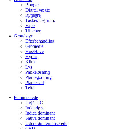
Bonger
Digital vægte
Rygegrej
Tasker, Tøj mm.
Vape
Tilbehør
Groudstyr
Efterbehandling
Gromedie
Hus/Have
Hydro
Klima
Lys
Pakkeløsning
Plantegødning
Plantestart
Telte
Feminiserede
Høj THC
Indendørs
Indica dominant
Sativa dominant
Udendørs feminiserede
CBD