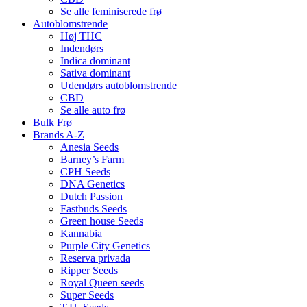
Se alle feminiserede frø
Autoblomstrende
Høj THC
Indendørs
Indica dominant
Sativa dominant
Udendørs autoblomstrende
CBD
Se alle auto frø
Bulk Frø
Brands A-Z
Anesia Seeds
Barney’s Farm
CPH Seeds
DNA Genetics
Dutch Passion
Fastbuds Seeds
Green house Seeds
Kannabia
Purple City Genetics
Reserva privada
Ripper Seeds
Royal Queen seeds
Super Seeds