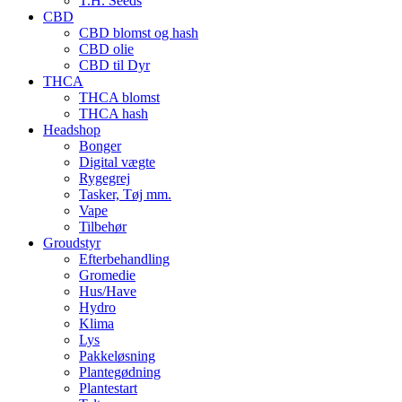
T.H. Seeds
CBD
CBD blomst og hash
CBD olie
CBD til Dyr
THCA
THCA blomst
THCA hash
Headshop
Bonger
Digital vægte
Rygegrej
Tasker, Tøj mm.
Vape
Tilbehør
Groudstyr
Efterbehandling
Gromedie
Hus/Have
Hydro
Klima
Lys
Pakkeløsning
Plantegødning
Plantestart