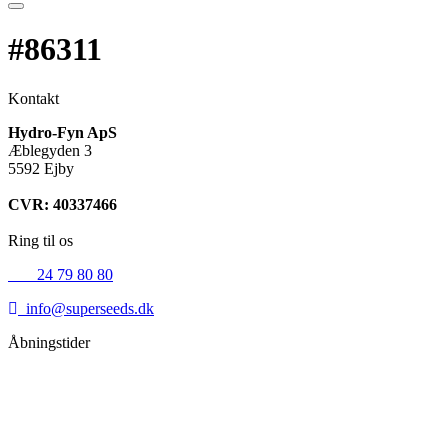
#86311
Kontakt
Hydro-Fyn ApS
Æblegyden 3
5592 Ejby
CVR: 40337466
Ring til os
+45
24 79 80 80
info@superseeds.dk
Åbningstider
Mandag:
11.00 - 18.00
Tirsdag:
11.00 - 18.00
Onsdag:
11.00 - 18.00
Torsdag:
11.00 - 18.00