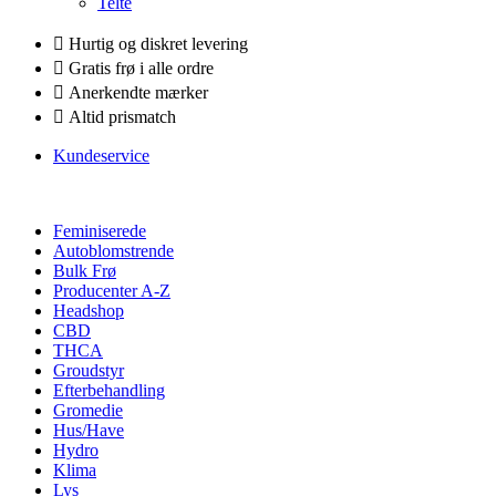
Telte
Hurtig og diskret levering
Gratis frø i alle ordre
Anerkendte mærker
Altid prismatch
Kundeservice
Feminiserede
Autoblomstrende
Bulk Frø
Producenter A-Z
Headshop
CBD
THCA
Groudstyr
Efterbehandling
Gromedie
Hus/Have
Hydro
Klima
Lys