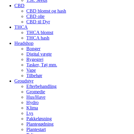
T.H. Seeds
CBD
CBD blomst og hash
CBD olie
CBD til Dyr
THCA
THCA blomst
THCA hash
Headshop
Bonger
Digital vægte
Rygegrej
Tasker, Tøj mm.
Vape
Tilbehør
Groudstyr
Efterbehandling
Gromedie
Hus/Have
Hydro
Klima
Lys
Pakkeløsning
Plantegødning
Plantestart