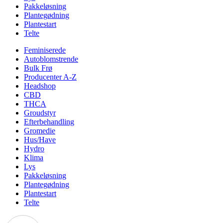
Pakkeløsning
Plantegødning
Plantestart
Telte
Feminiserede
Autoblomstrende
Bulk Frø
Producenter A-Z
Headshop
CBD
THCA
Groudstyr
Efterbehandling
Gromedie
Hus/Have
Hydro
Klima
Lys
Pakkeløsning
Plantegødning
Plantestart
Telte