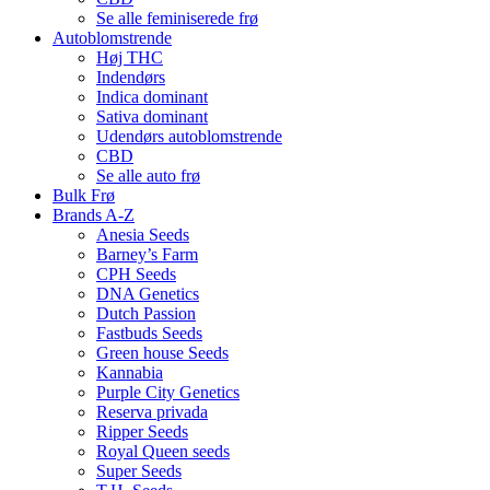
Se alle feminiserede frø
Autoblomstrende
Høj THC
Indendørs
Indica dominant
Sativa dominant
Udendørs autoblomstrende
CBD
Se alle auto frø
Bulk Frø
Brands A-Z
Anesia Seeds
Barney’s Farm
CPH Seeds
DNA Genetics
Dutch Passion
Fastbuds Seeds
Green house Seeds
Kannabia
Purple City Genetics
Reserva privada
Ripper Seeds
Royal Queen seeds
Super Seeds