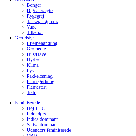
Bonger
Digital vægte
Rygegrej
Tasker, Tøj mm.
Vape
Tilbehør
Groudstyr
Efterbehandling
Gromedie
Hus/Have
Hydro
Klima
Lys
Pakkeløsning
Plantegødning
Plantestart
Telte
Feminiserede
Høj THC
Indendørs
Indica dominant
Sativa dominant
Udendørs feminiserede
CBD