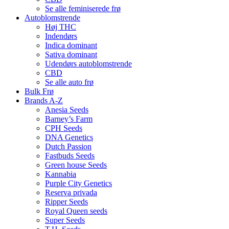
Se alle feminiserede frø
Autoblomstrende
Høj THC
Indendørs
Indica dominant
Sativa dominant
Udendørs autoblomstrende
CBD
Se alle auto frø
Bulk Frø
Brands A-Z
Anesia Seeds
Barney’s Farm
CPH Seeds
DNA Genetics
Dutch Passion
Fastbuds Seeds
Green house Seeds
Kannabia
Purple City Genetics
Reserva privada
Ripper Seeds
Royal Queen seeds
Super Seeds