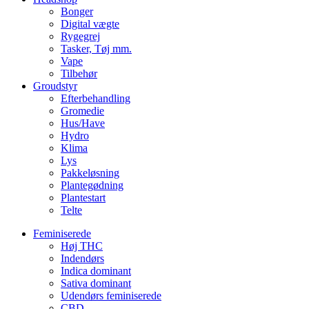
Bonger
Digital vægte
Rygegrej
Tasker, Tøj mm.
Vape
Tilbehør
Groudstyr
Efterbehandling
Gromedie
Hus/Have
Hydro
Klima
Lys
Pakkeløsning
Plantegødning
Plantestart
Telte
Feminiserede
Høj THC
Indendørs
Indica dominant
Sativa dominant
Udendørs feminiserede
CBD