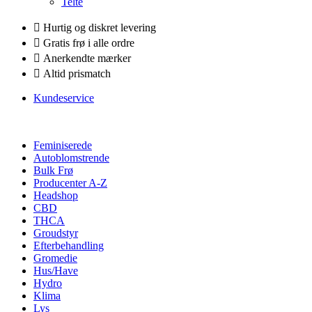
Telte
Hurtig og diskret levering
Gratis frø i alle ordre
Anerkendte mærker
Altid prismatch
Kundeservice
Feminiserede
Autoblomstrende
Bulk Frø
Producenter A-Z
Headshop
CBD
THCA
Groudstyr
Efterbehandling
Gromedie
Hus/Have
Hydro
Klima
Lys