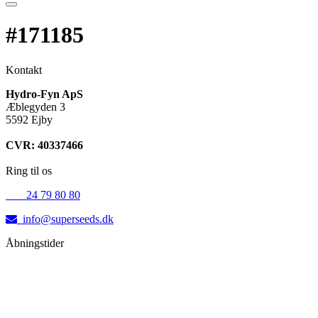
#171185
Kontakt
Hydro-Fyn ApS
Æblegyden 3
5592 Ejby
CVR: 40337466
Ring til os
+45
24 79 80 80
info@superseeds.dk
Åbningstider
Mandag:
11.00 - 18.00
Tirsdag:
11.00 - 18.00
Onsdag:
11.00 - 18.00
Torsdag:
11.00 - 18.00