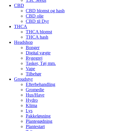
T.H. Seeds
CBD
CBD blomst og hash
CBD olie
CBD til Dyr
THCA
THCA blomst
THCA hash
Headshop
Bonger
Digital vægte
Rygegrej
Tasker, Tøj mm.
Vape
Tilbehør
Groudstyr
Efterbehandling
Gromedie
Hus/Have
Hydro
Klima
Lys
Pakkeløsning
Plantegødning
Plantestart