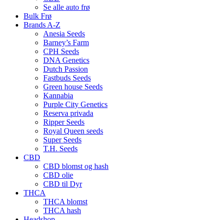
Se alle auto frø
Bulk Frø
Brands A-Z
Anesia Seeds
Barney’s Farm
CPH Seeds
DNA Genetics
Dutch Passion
Fastbuds Seeds
Green house Seeds
Kannabia
Purple City Genetics
Reserva privada
Ripper Seeds
Royal Queen seeds
Super Seeds
T.H. Seeds
CBD
CBD blomst og hash
CBD olie
CBD til Dyr
THCA
THCA blomst
THCA hash
Headshop