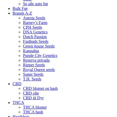
Se alle auto frø
Bulk Frø
Brands A-Z
Anesia Seeds
Barney’s Farm
CPH Seeds
DNA Genetics
Dutch Passion
Fastbuds Seeds
Green house Seeds
Kannabia
Purple City Genetics
Reserva privada
Ripper Seeds
Royal Queen seeds
Super Seeds
T.H. Seeds
CBD
CBD blomst og hash
CBD olie
CBD til Dyr
THCA
THCA blomst
THCA hash
Headshop