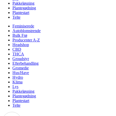
Pakkeløsning
Plantegødning
Plantestart
Telte
Feminiserede
Autoblomstrende
Bulk Frø
Producenter A-Z
Headshop
CBD
THCA
Groudstyr
Efterbehandling
Gromedie
Hus/Have
Hydro
Klima
Lys
Pakkeløsning
Plantegødning
Plantestart
Telte