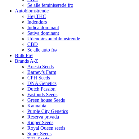
Se alle feminiserede frø
Autoblomstrende
Høj THC
Indendørs
Indica dominant
Sativa dominant
Udendørs autoblomstrende
CBD
Se alle auto frø
Bulk Frø
Brands A-Z
Anesia Seeds
Barney’s Farm
CPH Seeds
DNA Genetics
Dutch Passion
Fastbuds Seeds
Green house Seeds
Kannabia
Purple City Genetics
Reserva privada
Ripper Seeds
Royal Queen seeds
Super Seeds