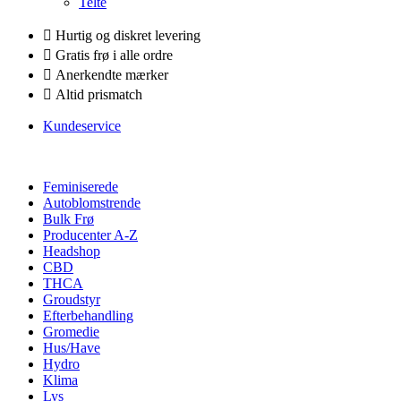
Telte
Hurtig og diskret levering
Gratis frø i alle ordre
Anerkendte mærker
Altid prismatch
Kundeservice
Feminiserede
Autoblomstrende
Bulk Frø
Producenter A-Z
Headshop
CBD
THCA
Groudstyr
Efterbehandling
Gromedie
Hus/Have
Hydro
Klima
Lys