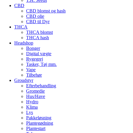
T.H. Seeds
CBD
CBD blomst og hash
CBD olie
CBD til Dyr
THCA
THCA blomst
THCA hash
Headshop
Bonger
Digital vægte
Rygegrej
Tasker, Tøj mm.
Vape
Tilbehør
Groudstyr
Efterbehandling
Gromedie
Hus/Have
Hydro
Klima
Lys
Pakkeløsning
Plantegødning
Plantestart