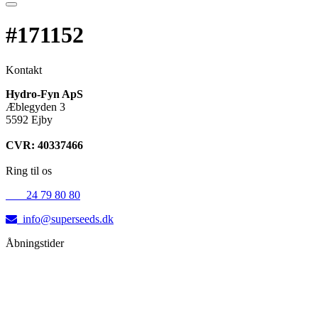
#171152
Kontakt
Hydro-Fyn ApS
Æblegyden 3
5592 Ejby
CVR: 40337466
Ring til os
+45
24 79 80 80
info@superseeds.dk
Åbningstider
Mandag:
11.00 - 18.00
Tirsdag:
11.00 - 18.00
Onsdag:
11.00 - 18.00
Torsdag:
11.00 - 18.00