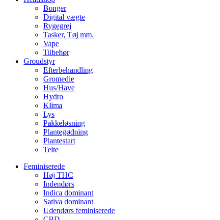
Bonger
Digital vægte
Rygegrej
Tasker, Tøj mm.
Vape
Tilbehør
Groudstyr
Efterbehandling
Gromedie
Hus/Have
Hydro
Klima
Lys
Pakkeløsning
Plantegødning
Plantestart
Telte
Feminiserede
Høj THC
Indendørs
Indica dominant
Sativa dominant
Udendørs feminiserede
CBD